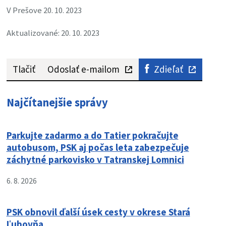
V Prešove 20. 10. 2023
Aktualizované: 20. 10. 2023
Tlačiť
Odoslať e-mailom
Zdieľať
Najčítanejšie správy
Parkujte zadarmo a do Tatier pokračujte
autobusom, PSK aj počas leta zabezpečuje
záchytné parkovisko v Tatranskej Lomnici
6. 8. 2026
PSK obnovil ďalší úsek cesty v okrese Stará
Ľubovňa