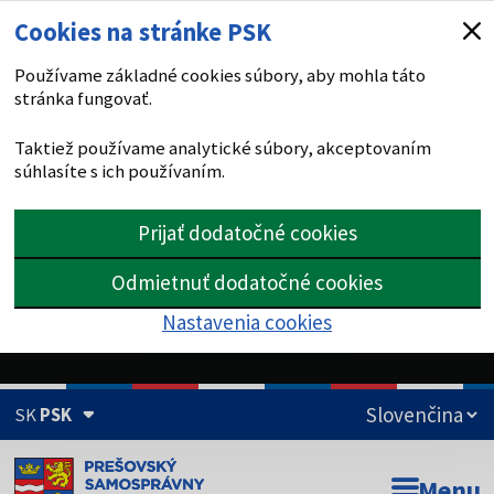
Cookies na stránke PSK
Používame základné cookies súbory, aby mohla táto
stránka fungovať.
Taktiež používame analytické súbory, akceptovaním
súhlasíte s ich používaním.
Prijať dodatočné cookies
Odmietnuť dodatočné cookies
Nastavenia cookies
SK
PSK
Doména psk.sk je oficiálna
Menu