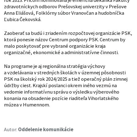
rok 2023. Pričom nominovaná je emeritná dekanka Fakulty
zdravotníckych odborov Prešovskej univerzity v Prešove
Anna Eliášová, Folklórny súbor Vranovčan a hudobníčka
Ľubica Čekovská.
Zaoberať sa budú i zriadením rozpočtovej organizácie PSK,
ktorá ponesie názov Centrum podpory PSK. Centrum by
malo poskytovať pre vybrané organizácie kraja
organizačné, ekonomické a administratívne činnosti.
Na programe je aj regionálna stratégia výchovy
a vzdelávania v stredných školách v územnej pôsobnosti
PSK na školský rok 2024/2025 a tiež operačný plán zimnej
údržby ciest. Krajskí poslanci okrem iného vezmú na
vedomie informatívnu správu o výsledku výberového
konania na obsadenie pozície riaditeľa Vihorlatského
múzea v Humennom.
Autor:
Oddelenie komunikácie