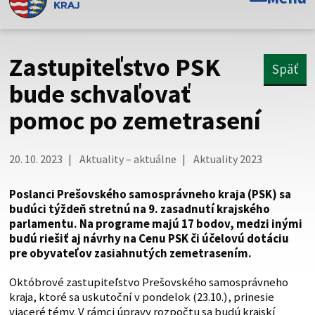
Toto je oficiálna webová stránka Prešovského
samosprávneho kraja. Oficiálne stránky využívajú doménu
psk.sk.
Zastupiteľstvo PSK
Späť
Táto stránka je zabezpečená
bude schvaľovať
pomoc po zemetrasení
Buďte pozorní a vždy sa uistite, že zdieľate informácie iba
cez zabezpečenú webovú stránku. Zabezpečená stránka
vždy začína https:// pred názvom domény webového sídla.
20. 10. 2023
Aktuality – aktuálne
Aktuality 2023
Poslanci Prešovského samosprávneho kraja (PSK) sa
budúci týždeň stretnú na 9. zasadnutí krajského
parlamentu. Na programe majú 17 bodov, medzi inými
budú riešiť aj návrhy na Cenu PSK či účelovú dotáciu
pre obyvateľov zasiahnutých zemetrasením.
Októbrové zastupiteľstvo Prešovského samosprávneho
kraja, ktoré sa uskutoční v pondelok (23.10.), prinesie
viaceré témy. V rámci úpravy rozpočtu sa budú krajskí