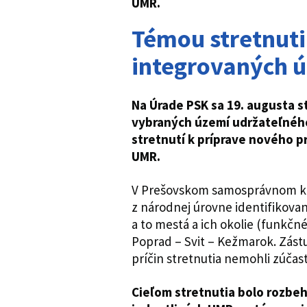
UMR.
Témou stretnuti
integrovaných ú
Na Úrade PSK sa 19. augusta st
vybraných území udržateľnéh
stretnutí k príprave nového 
UMR.
V Prešovskom samosprávnom kra
z národnej úrovne identifikova
a to mestá a ich okolie (funkč
Poprad – Svit – Kežmarok. Zás
príčin stretnutia nemohli zúčast
Cieľom stretnutia bolo rozbeh