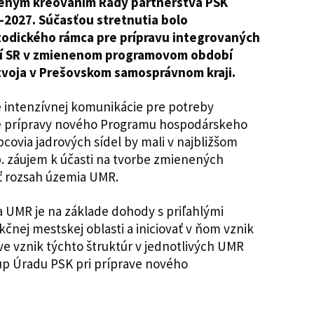
jeným kreovaním Rady partnerstva PSK
2027. Súčasťou stretnutia bolo
odického rámca pre prípravu integrovaných
cií SR v zmienenom programovom období
zvoja v Prešovskom samosprávnom kraji.
e intenzívnej komunikácie pre potreby
ke prípravy nového Programu hospodárskeho
pcovia jadrových sídel by mali v najbližšom
p. záujem k účasti na tvorbe zmienených
ať rozsah územia UMR.
 UMR je na základe dohody s priľahlými
nej mestskej oblasti a iniciovať v ňom vznik
ve vznik týchto štruktúr v jednotlivých UMR
up Úradu PSK pri príprave nového