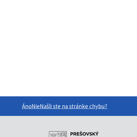
Áno
Nie
Našli ste na stránke chybu?