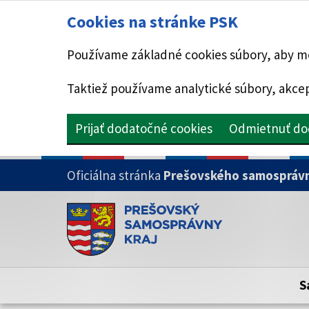
Cookies na stránke PSK
Používame základné cookies súbory, aby mo
Taktiež používame analytické súbory, akcep
Prijať dodatočné cookies
Odmietnuť do
PRESKOČIŤ NA HLAVNÝ OBSAH
Oficiálna stránka
Prešovského samosprávn
Doména psk.sk je oficiálna
Toto je oficiálna webová stránka Prešovsk
Oficiálne stránky využívajú doménu psk.sk.
S