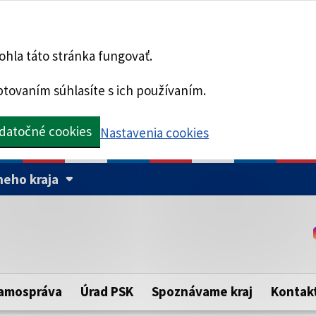
hla táto stránka fungovať.
tovaním súhlasíte s ich používaním.
datočné cookies
Nastavenia cookies
eho kraja
Táto stránka je zabezpe
Buďte pozorní a vždy sa ui
ého samosprávneho kraja.
zabezpečenú webovú strá
https:// pred názvom dom
amospráva
Úrad PSK
Spoznávame kraj
Kontak