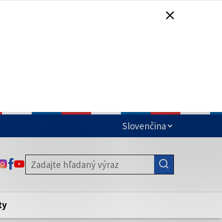
čená
ODKAZ SA OTVORÍ NA NOVEJ KARTE
ODKAZ SA OTVORÍ NA NOVEJ KARTE
ODKAZ SA OTVORÍ NA NOVEJ KARTE
stite, že zdieľate informácie iba cez
nku. Zabezpečená stránka vždy začína
ény webového sídla.
ty