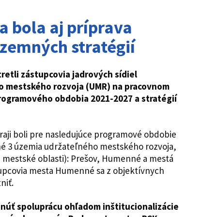
a bola aj príprava
zemných stratégií
retli zástupcovia jadrových sídiel
o mestského rozvoja (UMR) na pracovnom
programového obdobia 2021-2027 a stratégií
ji boli pre nasledujúce programové obdobie
né 3 územia udržateľného mestského rozvoja,
né mestské oblasti): Prešov, Humenné a mestá
tupcovia mesta Humenné sa z objektívnych
niť.
núť spoluprácu ohľadom inštitucionalizácie