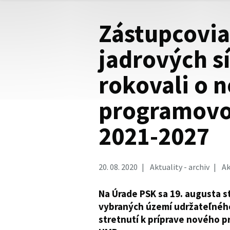
Zástupcovia
jadrových s
rokovali o 
programov
2021-2027
20. 08. 2020
Aktuality - archiv
Ak
Na Úrade PSK sa 19. augusta st
vybraných území udržateľnéh
stretnutí k príprave nového 