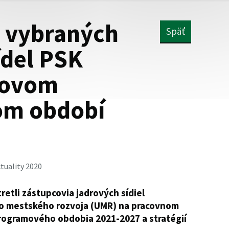
 vybraných
Späť
ídel PSK
novom
om období
tuality 2020
retli zástupcovia jadrových sídiel
o mestského rozvoja (UMR) na pracovnom
programového obdobia 2021-2027 a stratégií