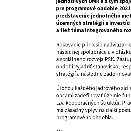
jednotlivých UMR a s tým spo
pre programové obdobie 2021-
predstavenie jednotného met
územných stratégií a investí
a tiež téma integrovaného ro
Rokovanie prinieslo nadviazani
následnej spolupráce a v otáz
a sociálneho rozvoja PSK. Zástu
období vyjadriť stanovisko, res
stratégií a následne zadefinov
Úlohou každého jadrového sídla
obcami zadefinovať územie funkč
tzv. kooperačných štruktúr. Prá
má zásadný vplyv na ďalší post
programového obdobia.