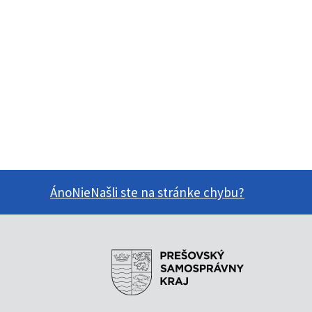
Áno
Nie
Našli ste na stránke chybu?