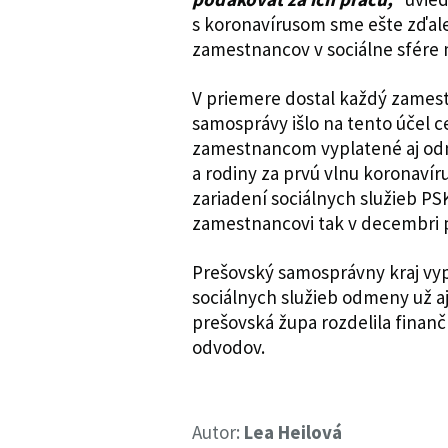
s koronavírusom sme ešte zďale
zamestnancov v sociálne sfére 
V priemere dostal každý zamest
samosprávy išlo na tento účel c
zamestnancom vyplatené aj odm
a rodiny za prvú vlnu koronavír
zariadení sociálnych služieb PSK
zamestnancovi tak v decembri pr
Prešovský samosprávny kraj vy
sociálnych služieb odmeny už aj 
prešovská župa rozdelila finanč
odvodov.
Autor:
Lea Heilová