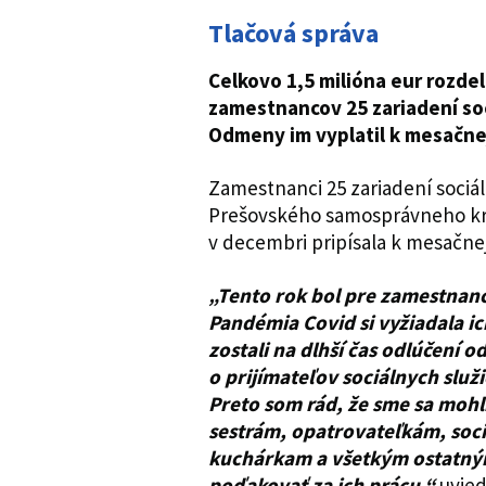
Tlačová správa
Celkovo 1,5 milióna eur rozde
zamestnancov 25 zariadení soc
Odmeny im vyplatil k mesačne
Zamestnanci 25 zariadení sociál
Prešovského samosprávneho kraj
v decembri pripísala k mesačn
„Tento rok bol pre zamestnanc
Pandémia Covid si vyžiadala ic
zostali na dlhší čas odlúčení od 
o prijímateľov sociálnych slu
Preto som rád, že sme sa moh
sestrám, opatrovateľkám, soc
kuchárkam a všetkým ostatn
poďakovať za ich prácu,“
uvied