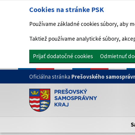
Cookies na stránke PSK
Používame základné cookies súbory, aby mo
Taktiež používame analytické súbory, akcep
Prijať dodatočné cookies
Odmietnuť do
PRESKOČIŤ NA HLAVNÝ OBSAH
Oficiálna stránka
Prešovského samosprávn
Doména psk.sk je oficiálna
Toto je oficiálna webová stránka Prešovsk
Oficiálne stránky využívajú doménu psk.sk.
S