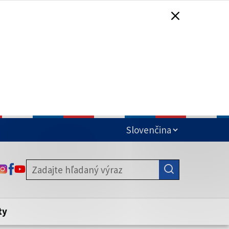
čená
ODKAZ SA OTVORÍ NA NOVEJ KARTE
ODKAZ SA OTVORÍ NA NOVEJ KARTE
ODKAZ SA OTVORÍ NA NOVEJ KARTE
stite, že zdieľate informácie iba cez
nku. Zabezpečená stránka vždy začína
ény webového sídla.
ty