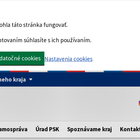
hla táto stránka fungovať.
tovaním súhlasíte s ich používaním.
datočné cookies
Nastavenia cookies
eho kraja
Táto stránka je zabezpe
Buďte pozorní a vždy sa ui
ého samosprávneho kraja.
zabezpečenú webovú strá
https:// pred názvom dom
amospráva
Úrad PSK
Spoznávame kraj
Kontak