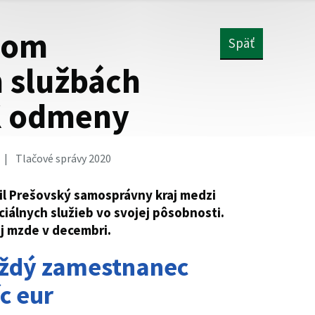
com
Späť
h službách
K odmeny
Tlačové správy 2020
lil Prešovský samosprávny kraj medzi
iálnych služieb vo svojej pôsobnosti.
j mzde v decembri.
aždý zamestnanec
íc eur