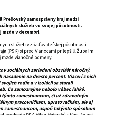
lil Prešovský samosprávny kraj medzi
iálnych služieb vo svojej pôsobnosti.
j mzde v decembri.
nych služieb v zriaďovateľskej pôsobnosti
a (PSK) si pred Vianocami prilepšili. Župa im
ej mzde vianočné odmeny.
ov sociálnych zariadení obzvlášť náročný.
h nasadenie na dvesto percent. Viacerí z nich
svojich rodín a v izolácii sa starali
žieb. Čo samozrejme nebolo vôbec ľahké.
li týmto zamestnancom, či už zdravotným
iálnym pracovníčkam, upratovačkám, ale aj
ým zamestnancom, aspoň takýmto spôsobom
ol predseda PSK Milan Majerský s tým, že boj