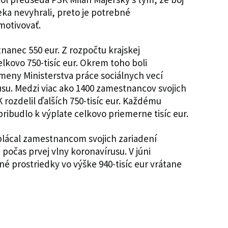
ka nevyhrali, preto je potrebné
motivovať.
nanec 550 eur. Z rozpočtu krajskej
elkovo 750-tisíc eur. Okrem toho boli
eny Ministerstva práce sociálnych vecí
usu. Medzi viac ako 1400 zamestnancov svojich
 rozdelil ďalších 750-tisíc eur. Každému
ibudlo k výplate celkovo priemerne tisíc eur.
plácal zamestnancom svojich zariadení
počas prvej vlny koronavírusu. V júni
né prostriedky vo výške 940-tisíc eur vrátane