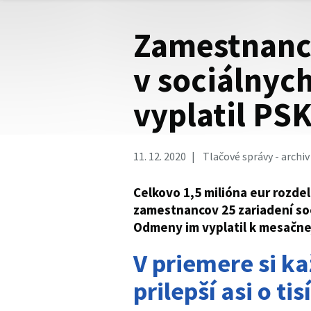
Zamestnan
v sociálnyc
vyplatil PS
11. 12. 2020
Tlačové správy - archiv
Celkovo 1,5 milióna eur rozde
zamestnancov 25 zariadení soc
Odmeny im vyplatil k mesačne
V priemere si k
prilepší asi o tis