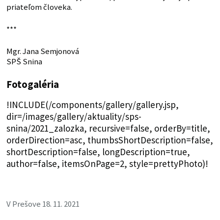
priateľom človeka.
***
Mgr. Jana Semjonová
SPŠ Snina
Fotogaléria
!INCLUDE(/components/gallery/gallery.jsp,
dir=/images/gallery/aktuality/sps-
snina/2021_zalozka, recursive=false, orderBy=title,
orderDirection=asc, thumbsShortDescription=false,
shortDescription=false, longDescription=true,
author=false, itemsOnPage=2, style=prettyPhoto)!
V Prešove 18. 11. 2021