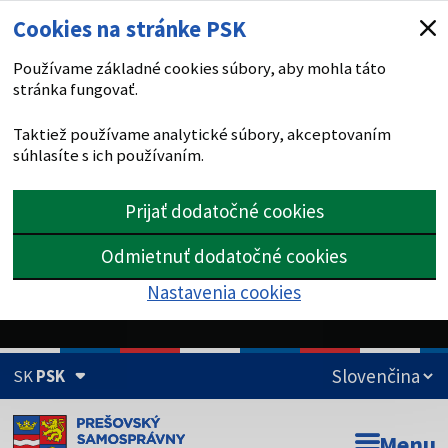
Cookies na stránke PSK
Používame základné cookies súbory, aby mohla táto
stránka fungovať.
Taktiež používame analytické súbory, akceptovaním
súhlasíte s ich používaním.
Prijať dodatočné cookies
Odmietnuť dodatočné cookies
Nastavenia cookies
SK
PSK
Doména psk.sk je oficiálna
Menu