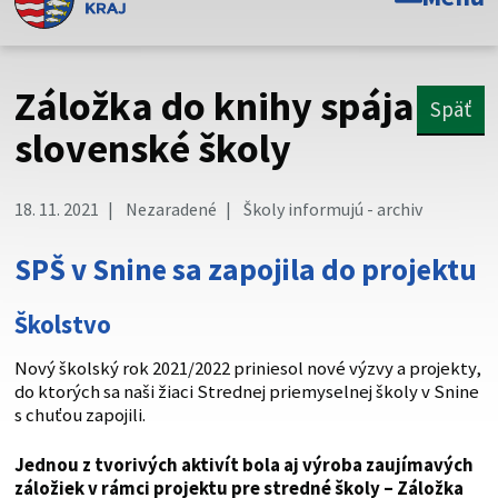
Toto je oficiálna webová stránka Prešovského
samosprávneho kraja. Oficiálne stránky využívajú doménu
psk.sk.
Záložka do knihy spája
Späť
Táto stránka je zabezpečená
slovenské školy
Buďte pozorní a vždy sa uistite, že zdieľate informácie iba
cez zabezpečenú webovú stránku. Zabezpečená stránka
18. 11. 2021
Nezaradené
Školy informujú - archiv
vždy začína https:// pred názvom domény webového sídla.
SPŠ v Snine sa zapojila do projektu
Školstvo
Nový školský rok 2021/2022 priniesol nové výzvy a projekty,
do ktorých sa naši žiaci Strednej priemyselnej školy v Snine
s chuťou zapojili.
Jednou z tvorivých aktivít bola aj výroba zaujímavých
záložiek v rámci projektu pre stredné školy – Záložka