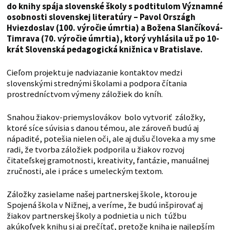
do knihy spája slovenské školy s podtitulom Významné
osobnosti slovenskej literatúry – Pavol Országh
Hviezdoslav (100. výročie úmrtia) a Božena Slančíková-
Timrava (70. výročie úmrtia), ktorý vyhlásila už po 10-
krát Slovenská pedagogická knižnica v Bratislave.
Cieľom projektu je nadviazanie kontaktov medzi
slovenskými strednými školami a podpora čítania
prostredníctvom výmeny záložiek do kníh.
Snahou žiakov-priemyslovákov bolo vytvoriť záložky,
ktoré síce súvisia s danou témou, ale zároveň budú aj
nápadité, potešia nielen oči, ale aj dušu človeka a my sme
radi, že tvorba záložiek podporila u žiakov rozvoj
čitateľskej gramotnosti, kreativity, fantázie, manuálnej
zručnosti, ale i práce s umeleckým textom.
Záložky zasielame našej partnerskej škole, ktorou je
Spojená škola v Nižnej, a veríme, že budú inšpirovať aj
žiakov partnerskej školy a podnietia u nich túžbu
akúkoľvek knihu si aj prečítať, pretože kniha je najlepším