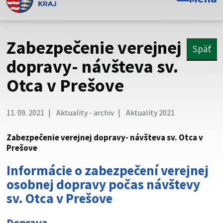
Toto je oficiálna webová stránka Prešovského
samosprávneho kraja. Oficiálne stránky využívajú doménu
psk.sk.
Zabezpečenie verejnej
Späť
Táto stránka je zabezpečená
dopravy- návšteva sv.
Otca v Prešove
Buďte pozorní a vždy sa uistite, že zdieľate informácie iba
cez zabezpečenú webovú stránku. Zabezpečená stránka
vždy začína https:// pred názvom domény webového sídla.
11. 09. 2021
Aktuality - archiv
Aktuality 2021
Zabezpečenie verejnej dopravy- návšteva sv. Otca v
Prešove
Informácie o zabezpečení verejnej
osobnej dopravy počas návštevy
sv. Otca v Prešove