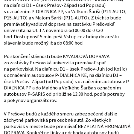
na diaľnici D1 – úsek Prešov-Západ (od Popradu)
s označením P-DIAĽNICA PP, vo Veľkom Šariši (P14-AUTO,
P15-AUTO) a v Malom Šariši (P11-AUTO). Z týchto bude
premávať kyvadlová doprava na zastávku Prešovská́
univerzita na Ul. 17. novembra od 00:00 do 07:30
hod. Dostupnosť 5 min. peši. Vstup cez brány do areálu
slávenia bude možný iba do 08:00 hod.
Po skončení slávnosti bude KYVADLOVÁ DOPRAVA
zo zastávky Prešovská univerzita premávať spať
na parkoviská. Na diaľnicu D1 – úsek Prešov-Juh (od Košíc)
s označením autobusov P-DIAĽNICA KE, na diaľnicu D1 –
úsek Prešov-Západ (od Popradu) s označením autobusov P-
DIAĽNICA PP a do Malého a Veľkého Šariša s označením
autobusov P-SARIS od približne 13:30 hod. podľa potreby
a pokynov organizátorov.
V Prešove budú z každého smeru zabezpečené ďalšie
záchytné parkoviská pre osobné autá. Zo všetkých
parkovísk v meste bude premávať BEZPLATNÁ HROMADNÁ
DOPRAVA. Konkrétne linky a odchody autobusov budú