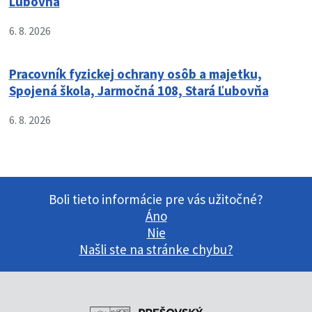
Ľubovňa
6. 8. 2026
Pracovník fyzickej ochrany osôb a majetku,
Spojená škola, Jarmočná 108, Stará Ľubovňa
6. 8. 2026
Boli tieto informácie pre vás užitočné?
Áno
Nie
Našli ste na stránke chybu?