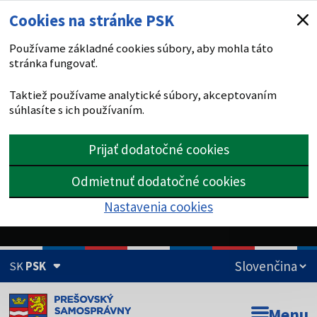
Cookies na stránke PSK
Používame základné cookies súbory, aby mohla táto
stránka fungovať.
Taktiež používame analytické súbory, akceptovaním
súhlasíte s ich používaním.
Prijať dodatočné cookies
Odmietnuť dodatočné cookies
Nastavenia cookies
SK
PSK
Doména psk.sk je oficiálna
Menu