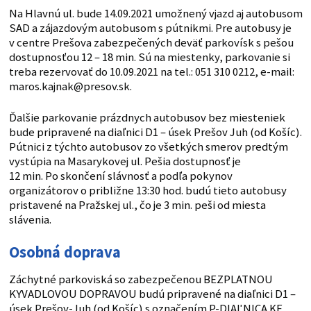
Na Hlavnú ul. bude 14.09.2021 umožnený vjazd aj autobusom
SAD a zájazdovým autobusom s pútnikmi. Pre autobusy je
v centre Prešova zabezpečených deväť parkovísk s pešou
dostupnosťou 12 – 18 min. Sú na miestenky, parkovanie si
treba rezervovať do 10.09.2021 na tel.: 051 310 0212, e-mail:
maros.kajnak@presov.sk.
Ďalšie parkovanie prázdnych autobusov bez miesteniek
bude pripravené na diaľnici D1 – úsek Prešov Juh (od Košíc).
Pútnici z týchto autobusov zo všetkých smerov predtým
vystúpia na Masarykovej ul. Pešia dostupnosť je
12 min. Po skončení slávnosť a podľa pokynov
organizátorov o približne 13:30 hod. budú tieto autobusy
pristavené na Pražskej ul., čo je 3 min. peši od miesta
slávenia.
Osobná doprava
Záchytné parkoviská so zabezpečenou BEZPLATNOU
KYVADLOVOU DOPRAVOU budú pripravené na diaľnici D1 –
úsek Prešov-Juh (od Košíc) s označením P-DIAĽNICA KE,