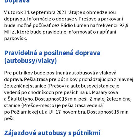
Doprava
V utorok 14. septembra 2021 rátajte s obmedzenou
dopravou. Informácie o doprave v Prešove a parkovaní
bude možné počúvať cez Rádio Lumen na frekvencii 92,9
MHz, ktoré bude pravidelne informovať o napĺňaní
parkovísk.
Pravidelná a posilnená doprava
(autobusy/vlaky)
Pre pútnikov bude posilnená autobusová a vlaková
doprava. Pešia trasa pre pútnikov prichádzajúcich z hlavnej
železničnej stanice (Prešov) a autobusovej stanice je
vedená po chodníkoch pre peších na ul. Masarykova
a Škultétyho. Dostupnosť 15 min. peši. Z malej železničnej
stanice (Prešov-mesto) je pešia trasa vedená́
po Požiarnickej ul. a Ul. 17. novembra. Dostupnosť 15 min.
peši.
Zájazdové autobusy s pútnikmi