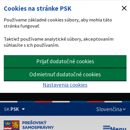
Cookies na stránke PSK
Používame základné cookies súbory, aby mohla táto
stránka fungovať.
Taktiež používame analytické súbory, akceptovaním
súhlasíte s ich používaním.
Prijať dodatočné cookies
Odmietnuť dodatočné cookies
Nastavenia cookies
SK
PSK
Doména psk.sk je oficiálna
Menu