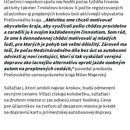
Účastníci napokon spolu nachodili počas týždňa trvania
aktivity takmer 7 miliónov krokov. V počte registrovaných
účastníkov aj prejdených krokov boli aktívnejší obyvatelia
Prešovského kraja. „
Aktivitou sme chceli motivovať
obyvateľov kraja, aby využívali pešiu chôdzu pravidelne
a zaradili ju k svojim každodenným činnostiam. Som rád,
že sme k dennodennej chôdzi motivovali aj mladých
ľudí, pre ktorých je pohyb tak veľmi dôležitý. Zároveň ma
teší, že počas Medzinárodného dňa bez áut sa autobusmi
odviezli aj noví cestujúci, ktorí si tak vyskúšali verejnú
dopravu ako lacnejšiu alternatívu oproti jazde osobným
autom na preplnených cestách,“
povedal predseda
Prešovského samosprávneho kraja Milan Majerský.
Súťažiaci, ktorí urobili najviac krokov, budú odmenení
vecnými cenami. Víťazi získajú kolobežku, súťažiaci
na druhom mieste si zas odnesú smart hodinky. Cena
pre účastníkov na treťom až desiatom mieste je kredit
na dopravnú kartu prímestskej autobusovej dopravy.