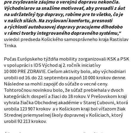
pre zvyšovanie záujmu o verejnú dopravu nekončia.
Východniarov sa snažíme motivovať, aby presadli z áut
na udržateľný typ dopravy, robíme pre to všetko, čo je
v našich silách. Na zvyšovaní komfortu, presnosti
a rýchlosti autobusovej dopravy pracujeme dlhodobo
v rámci tvorby integrovaného dopravného systému,“
uviedol predseda Košického samosprávneho kraja Rastislav
Trnka.
Počas Európskeho týždňa mobility zorganizovali KSK a PSK
v spolupráci s IDS Východ aj 2. ročník iniciatívy
10 000 PRE ZDRAVIE. Cieľom aktivity bolo, aby východniari
urobili od 16. do 22. septembra aspoň 10 000 krokov denne.
Následne sa mohli zapojiť do súťaže o vecné ceny.
Tohtoročnou novinkou bolo, že súťaž prebiehala v dvoch
kategóriách: dospelí a žiaci do 18 rokov. V Prešovskom kraji
vyhrala žiačka Obchodnej akadémie v Starej Ľubovni, ktorá
urobila 123 907 krokov a v Košickom kraji bol víťazom žiak
Strednej priemyselnej školy dopravnej v Košiciach, ktorý
urobil 92 213 krokov.