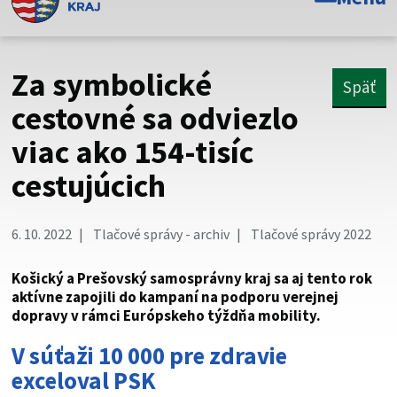
Toto je oficiálna webová stránka Prešovského
samosprávneho kraja. Oficiálne stránky využívajú doménu
psk.sk.
Za symbolické
Späť
Táto stránka je zabezpečená
cestovné sa odviezlo
viac ako 154-tisíc
Buďte pozorní a vždy sa uistite, že zdieľate informácie iba
cez zabezpečenú webovú stránku. Zabezpečená stránka
cestujúcich
vždy začína https:// pred názvom domény webového sídla.
6. 10. 2022
Tlačové správy - archiv
Tlačové správy 2022
Košický a Prešovský samosprávny kraj sa aj tento rok
aktívne zapojili do kampaní na podporu verejnej
dopravy v rámci Európskeho týždňa mobility.
V súťaži 10 000 pre zdravie
exceloval PSK