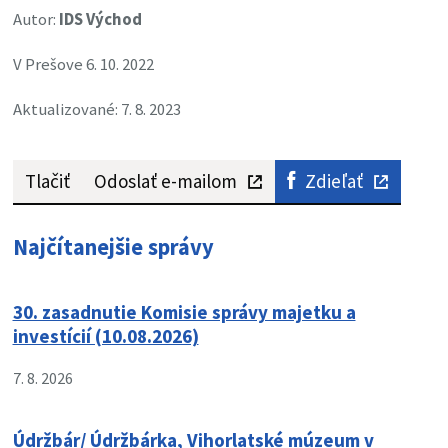
Autor:
IDS Východ
V Prešove 6. 10. 2022
Aktualizované: 7. 8. 2023
Tlačiť
Odoslať e-mailom
Zdieľať
Najčítanejšie správy
30. zasadnutie Komisie správy majetku a
investícií (10.08.2026)
7. 8. 2026
Údržbár/ Údržbárka, Vihorlatské múzeum v