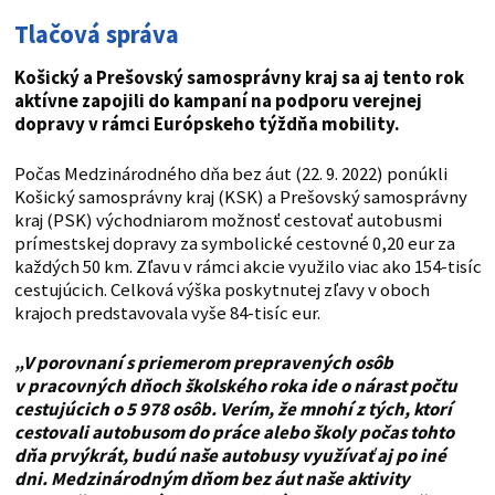
Tlačová správa
Košický a Prešovský samosprávny kraj sa aj tento rok
aktívne zapojili do kampaní na podporu verejnej
dopravy v rámci Európskeho týždňa mobility.
Počas Medzinárodného dňa bez áut (22. 9. 2022) ponúkli
Košický samosprávny kraj (KSK) a Prešovský samosprávny
kraj (PSK) východniarom možnosť cestovať autobusmi
prímestskej dopravy za symbolické cestovné 0,20 eur za
každých 50 km. Zľavu v rámci akcie využilo viac ako 154-tisíc
cestujúcich. Celková výška poskytnutej zľavy v oboch
krajoch predstavovala vyše 84-tisíc eur.
„V porovnaní s priemerom prepravených osôb
v pracovných dňoch školského roka ide o nárast počtu
cestujúcich o 5 978 osôb. Verím, že mnohí z tých, ktorí
cestovali autobusom do práce alebo školy počas tohto
dňa prvýkrát, budú naše autobusy využívať aj po iné
dni. Medzinárodným dňom bez áut naše aktivity