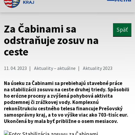
Toto je oficiálna webová stránka Prešovského
samosprávneho kraja. Oficiálne stránky využívajú doménu
psk.sk.
Za Čabinami sa
Späť
Táto stránka je zabezpečená
odstraňuje zosuv na
ceste
Buďte pozorní a vždy sa uistite, že zdieľate informácie iba
cez zabezpečenú webovú stránku. Zabezpečená stránka
vždy začína https:// pred názvom domény webového sídla.
11. 04. 2023
Aktuality – aktuálne
Aktuality 2023
Na úseku za Čabinami sa prebiehajú stavebné práce
na stabilizácii zosuvu na ceste druhej triedy. Spôsobili
ho erózne procesy a zvýšená pohybová aktivita
podzemnej či zrážkovej vody. Komplexnú
rekonštrukciu cestného telesa financuje Prešovský
samosprávny kraj, a to vo výške viac ako 703-tisíc eur.
Ukončená by mala byť približne o osem mesiacov.