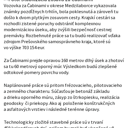
Vozovka za Čabinami v okrese Medzilaborce vykazovala
známky pozdĺžnych trhlín, bola poklesnutá a zároveň tu
došlo k dvom plytkým zosuvom cesty. Krajskí cestári sa
rozhodli zistené poruchy odstrániť komplexnou
modernizáciou úseku, aby zvýšili bezpečnosť cestnej
premávky. Rozbehnuté práce sa tu budú realizovať vďaka
zdrojom Prešovského samosprávneho kraja, ktoré sú
vo výške 703 154 eur.
Za Čabinami prejde opravou 160 metrov dlhý úsek a zhotoví
sa tu 60 metrový oporný múr. Výsledkom budú zlepšené
odtokové pomery povrchu vody.
Naplánované práce sú pritom frézovacieho, pilotovacieho
a zemného charakteru. Súčasťou je betonáž základu
a drieku oporného múru, zásyp zo štrkopiesku, realizácia
geodosky či priekopy. Ako aj položenie konštrukčných
a asfaltových vrstiev i následné terénne úpravy.
Technologicky zložité stavebné práce sú v trvaní