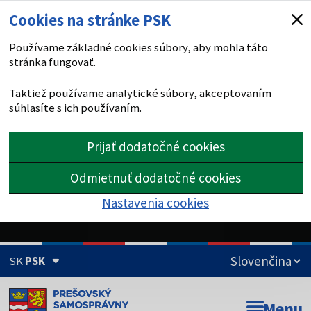
Cookies na stránke PSK
Používame základné cookies súbory, aby mohla táto
stránka fungovať.
Taktiež používame analytické súbory, akceptovaním
súhlasíte s ich používaním.
Prijať dodatočné cookies
Odmietnuť dodatočné cookies
Nastavenia cookies
SK
PSK
Doména psk.sk je oficiálna
Menu