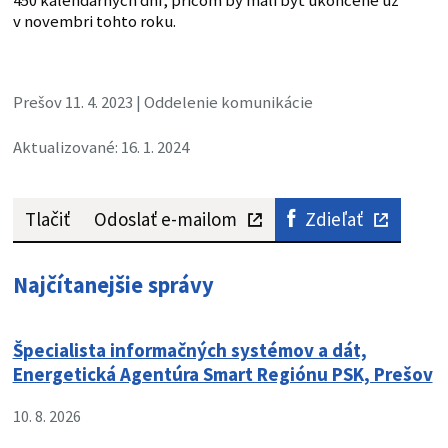
450 kalendárnych dní, pričom by mali byť ukončené už
v novembri tohto roku.
Prešov 11. 4. 2023 | Oddelenie komunikácie
Aktualizované: 16. 1. 2024
Tlačiť
Odoslať e-mailom
Zdieľať
Najčítanejšie správy
Špecialista informačných systémov a dát,
Energetická Agentúra Smart Regiónu PSK, Prešov
10. 8. 2026