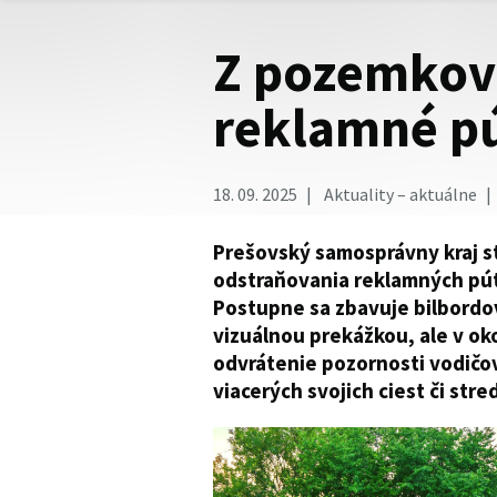
Z pozemkov
reklamné p
18. 09. 2025
Aktuality – aktuálne
Prešovský samosprávny kraj st
odstraňovania reklamných pút
Postupne sa zbavuje bilbordov
vizuálnou prekážkou, ale v ok
odvrátenie pozornosti vodičov
viacerých svojich ciest či stre