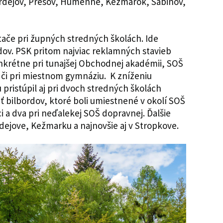
ardejov, Prešov, Humenné, Kežmarok, Sabinov,
tače pri župných stredných školách. Ide
rdov. PSK pritom najviac reklamných stavieb
nkrétne pri tunajšej Obchodnej akadémii, SOŠ
 či pri miestnom gymnáziu. K zníženiu
pristúpil aj pri dvoch stredných školách
ať bilbordov, ktoré boli umiestnené v okolí SOŠ
i a dva pri neďalekej SOŠ dopravnej. Ďalšie
rdejove, Kežmarku a najnovšie aj v Stropkove.