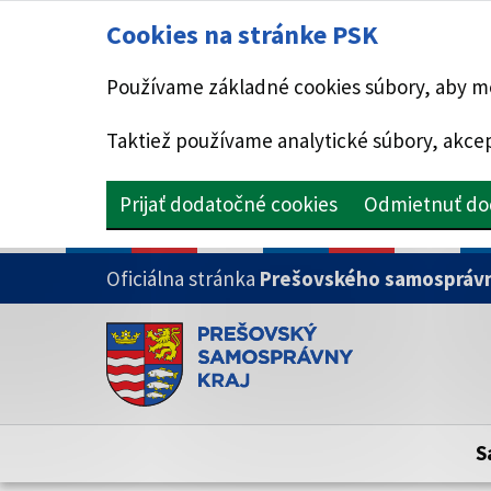
Cookies na stránke PSK
Používame základné cookies súbory, aby mo
Taktiež používame analytické súbory, akcep
Prijať dodatočné cookies
Odmietnuť do
PRESKOČIŤ NA HLAVNÝ OBSAH
Oficiálna stránka
Prešovského samosprávn
Doména psk.sk je oficiálna
Toto je oficiálna webová stránka Prešovsk
Oficiálne stránky využívajú doménu psk.sk.
S