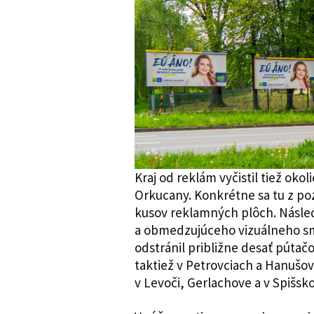
Kraj od reklám vyčistil tiež ok
Orkucany. Konkrétne sa tu z po
kusov reklamných plôch. Násle
a obmedzujúceho vizuálneho smo
odstránil približne desať pútačo
taktiež v Petrovciach a Hanušov
v Levoči, Gerlachove a v Spišsk