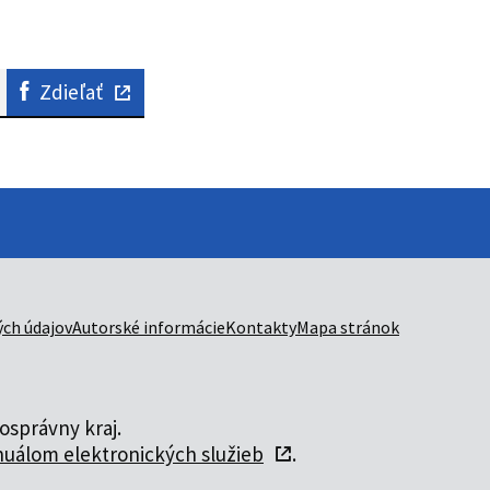
Zdieľať
ch údajov
Autorské informácie
Kontakty
Mapa stránok
správny kraj.
uálom elektronických služieb
.