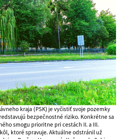
neho kraja (PSK) je vyčistiť svoje pozemky
redstavujú bezpečnostné riziko. Konkrétne sa
o smogu prioritne pri cestách II. a III.
škôl, ktoré spravuje. Aktuálne odstránil už