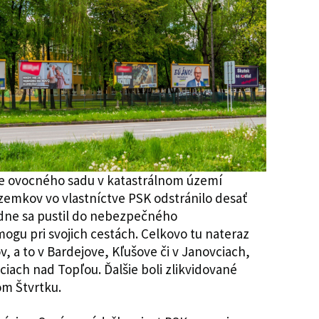
olie ovocného sadu v katastrálnom území
zemkov vo vlastníctve PSK odstránilo desať
dne sa pustil do nebezpečného
gu pri svojich cestách. Celkovo tu nateraz
v, a to v Bardejove, Kľušove či v Janovciach,
ciach nad Topľou. Ďalšie boli zlikvidované
om Štvrtku.