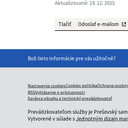
Aktualizované: 19. 12. 2025
Tlačiť
Odoslať e-mailom
Boli tieto informácie pre vás užitočné?
Cookies politika
Ochrana osobný
Nastavenia cookies
RSS
Vyhlásenie o prístupnosti
Správca obsahu a technický prevádzkovateľ
Prevádzkovateľom služby je Prešovský samo
Vytvorené v súlade s
Jednotným dizajn man