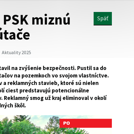
 PSK miznú
Späť
útače
Aktuality 2025
avil na zvýšenie bezpečnosti. Pustil sa do
ačov na pozemkoch vo svojom vlastníctve.
 a reklamných stavieb, ktoré sú nielen
olí ciest predstavujú potencionálne
. Reklamný smog už kraj eliminoval v okolí
dných škôl.