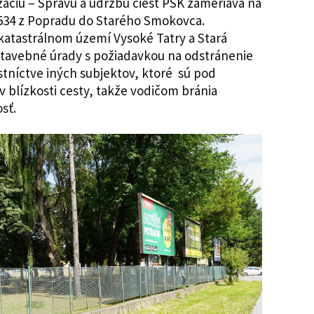
izáciu – Správu a údržbu ciest PSK zameriava na
/534 z Popradu do Starého Smokovca.
 katastrálnom území Vysoké Tatry a Stará
 stavebné úrady s požiadavkou na odstránenie
tníctve iných subjektov, ktoré sú pod
 blízkosti cesty, takže vodičom bránia
sť.