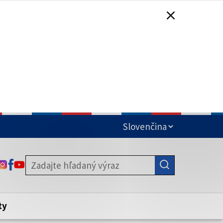
čená
ODKAZ SA OTVORÍ NA NOVEJ KARTE
ODKAZ SA OTVORÍ NA NOVEJ KARTE
ODKAZ SA OTVORÍ NA NOVEJ KARTE
stite, že zdieľate informácie iba cez
nku. Zabezpečená stránka vždy začína
ény webového sídla.
ty