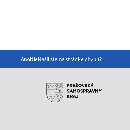
Áno
Nie
Našli ste na stránke chybu?