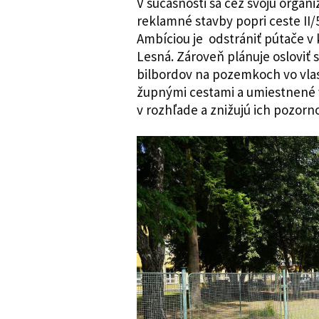
V súčasnosti sa cez svoju organ
reklamné stavby popri ceste II
Ambíciou je odstrániť pútače v
Lesná. Zároveň plánuje osloviť
bilbordov na pozemkoch vo vlas
župnými cestami a umiestnené v
v rozhľade a znižujú ich pozorno