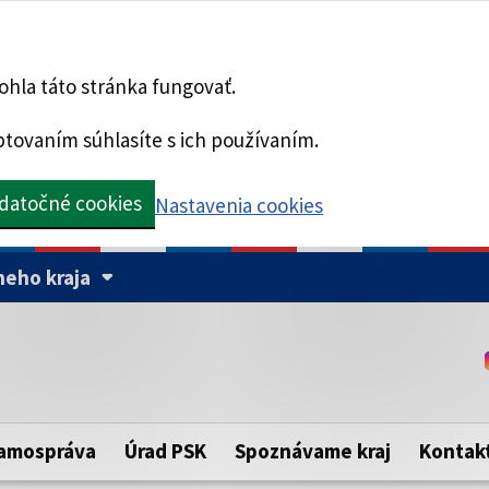
hla táto stránka fungovať.
tovaním súhlasíte s ich používaním.
datočné cookies
Nastavenia cookies
eho kraja
Táto stránka je zabezpe
Buďte pozorní a vždy sa ui
ého samosprávneho kraja.
zabezpečenú webovú strá
https:// pred názvom dom
amospráva
Úrad PSK
Spoznávame kraj
Kontak