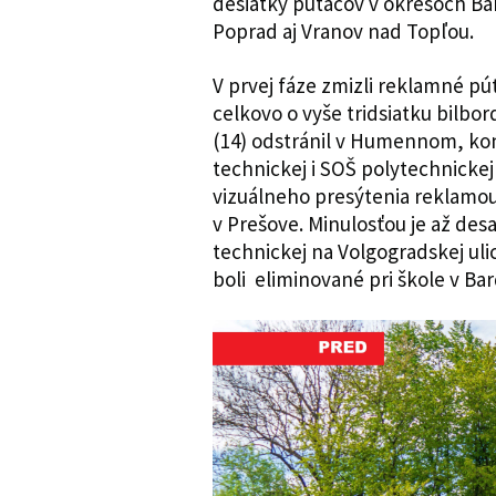
desiatky pútačov v okresoch B
Poprad aj Vranov nad Topľou.
V prvej fáze zmizli reklamné pú
celkovo o vyše tridsiatku bilbo
(14) odstránil v Humennom, ko
technickej i SOŠ polytechnickej
vizuálneho presýtenia reklamou 
v Prešove. Minulosťou je až des
technickej na Volgogradskej ulic
boli eliminované pri škole v Ba