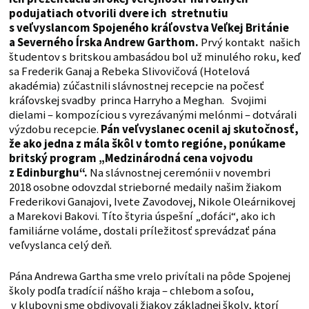
podujatiach otvorili dvere ich stretnutiu
s veľvyslancom Spojeného kráľovstva Veľkej Británie
a Severného Írska Andrew Garthom.
Prvý kontakt našich
študentov s britskou ambasádou bol už minulého roku, keď
sa Frederik Ganaj a Rebeka Slivovičová (Hotelová
akadémia) zúčastnili slávnostnej recepcie na počesť
kráľovskej svadby princa Harryho a Meghan. Svojimi
dielami – kompozíciou s vyrezávanými melónmi – dotvárali
výzdobu recepcie.
Pán veľvyslanec ocenil aj skutočnosť,
že ako jedna z mála škôl v tomto regióne, ponúkame
britský program „Medzinárodná cena vojvodu
z Edinburghu“.
Na slávnostnej ceremónii v novembri
2018 osobne odovzdal strieborné medaily našim žiakom
Frederikovi Ganajovi, Ivete Zavodovej, Nikole Oleárnikovej
a Marekovi Bakovi. Títo štyria úspešní „dofáci“, ako ich
familiárne voláme, dostali príležitosť sprevádzať pána
veľvyslanca celý deň.
Pána Andrewa Gartha sme vrelo privítali na pôde Spojenej
školy podľa tradícií nášho kraja – chlebom a soľou,
v klubovni sme obdivovali žiakov základnej školy, ktorí