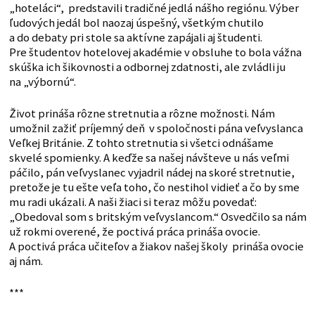
„hoteláci“, predstavili tradičné jedlá nášho regiónu. Výber
ľudových jedál bol naozaj úspešný, všetkým chutilo
a do debaty pri stole sa aktívne zapájali aj študenti.
Pre študentov hotelovej akadémie v obsluhe to bola vážna
skúška ich šikovnosti a odbornej zdatnosti, ale zvládli ju
na „výbornú“.
Život prináša rôzne stretnutia a rôzne možnosti. Nám
umožnil zažiť príjemný deň v spoločnosti pána veľvyslanca
Veľkej Británie. Z tohto stretnutia si všetci odnášame
skvelé spomienky. A keďže sa našej návšteve u nás veľmi
páčilo, pán veľvyslanec vyjadril nádej na skoré stretnutie,
pretože je tu ešte veľa toho, čo nestihol vidieť a čo by sme
mu radi ukázali. A naši žiaci si teraz môžu povedať:
„Obedoval som s britským veľvyslancom.“ Osvedčilo sa nám
už rokmi overené, že poctivá práca prináša ovocie.
A poctivá práca učiteľov a žiakov našej školy prináša ovocie
aj nám.
***