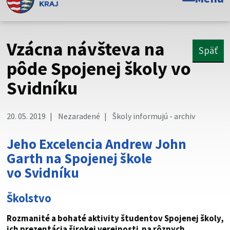
Toto je oficiálna webová stránka Prešovského
samosprávneho kraja. Oficiálne stránky využívajú doménu
psk.sk.
Vzácna návšteva na
Späť
Táto stránka je zabezpečená
pôde Spojenej školy vo
Svidníku
Buďte pozorní a vždy sa uistite, že zdieľate informácie iba
cez zabezpečenú webovú stránku. Zabezpečená stránka
vždy začína https:// pred názvom domény webového sídla.
20. 05. 2019
Nezaradené
Školy informujú - archiv
Jeho Excelencia Andrew John
Garth na Spojenej škole
vo Svidníku
Školstvo
Rozmanité a bohaté aktivity študentov Spojenej školy,
ich prezentácia širokej verejnosti na rôznych