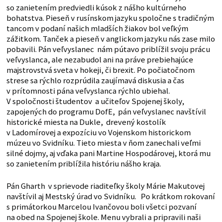
so zanietením predviedli kúsok z nášho kultúrneho
bohatstva. Pieseň v rusínskom jazyku spoločne s tradičným
tancom v podaní našich mladších žiakov bol veľkým
zážitkom. Tanček a pieseň v anglickom jazyku nás zase milo
pobavili. Pán veľvyslanec nám pútavo priblížil svoju prácu
veľvyslanca, ale nezabudol ani na práve prebiehajúce
majstrovstvá sveta v hokeji, či brexit. Po počiatočnom
strese sa rýchlo rozprúdila zaujímavá diskusia a čas
v prítomnosti pána veľvyslanca rýchlo ubiehal.
V spoločnosti študentov a učiteľov Spojenej školy,
zapojených do programu DofE, pán veľvyslanec navštívil
historické miesta na Dukle, drevený kostolík
v Ladomírovej a expozíciu vo Vojenskom historickom
múzeu vo Svidníku. Tieto miesta v ňom zanechali veľmi
silné dojmy, aj vďaka pani Martine Hospodárovej, ktorá mu
so zanietením priblížila históriu nášho kraja.
Pán Gharth v sprievode riaditeľky školy Márie Makutovej
navštívil aj Mestský úrad vo Svidníku. Po krátkom rokovaní
s primátorkou Marcelou Ivančovou boli všetci pozvaní
na obed na Spojenej škole. Menu vybrali a pripravili naši