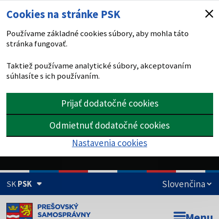
Cookies na stránke PSK
Používame základné cookies súbory, aby mohla táto
stránka fungovať.
Taktiež používame analytické súbory, akceptovaním
súhlasíte s ich používaním.
Prijať dodatočné cookies
Odmietnuť dodatočné cookies
Nastavenia cookies
SK
PSK
Doména psk.sk je oficiálna
Menu