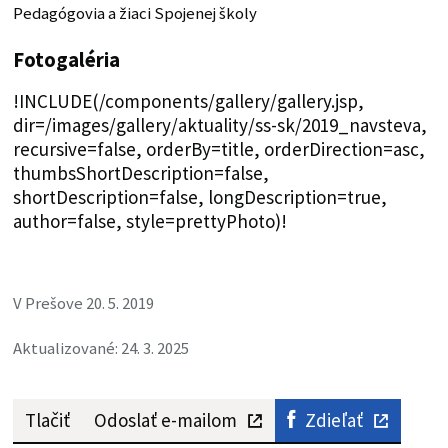
Pedagógovia a žiaci Spojenej školy
Fotogaléria
!INCLUDE(/components/gallery/gallery.jsp,
dir=/images/gallery/aktuality/ss-sk/2019_navsteva,
recursive=false, orderBy=title, orderDirection=asc,
thumbsShortDescription=false,
shortDescription=false, longDescription=true,
author=false, style=prettyPhoto)!
V Prešove 20. 5. 2019
Aktualizované: 24. 3. 2025
Tlačiť
Odoslať e-mailom
Zdieľať