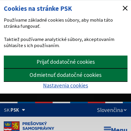
Cookies na stránke PSK
Používame základné cookies súbory, aby mohla táto
stránka fungovať.
Taktiež používame analytické súbory, akceptovaním
súhlasíte s ich používaním.
Prijať dodatočné cookies
Odmietnuť dodatočné cookies
Nastavenia cookies
SK
PSK
Doména psk.sk je oficiálna
Menu