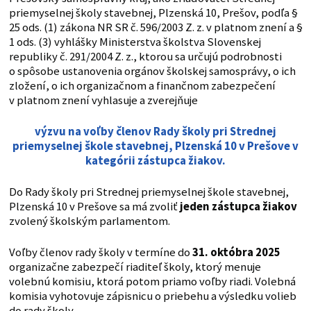
priemyselnej školy stavebnej, Plzenská 10, Prešov, podľa §
25 ods. (1) zákona NR SR č. 596/2003 Z. z. v platnom znení a §
1 ods. (3) vyhlášky Ministerstva školstva Slovenskej
republiky č. 291/2004 Z. z., ktorou sa určujú podrobnosti
o spôsobe ustanovenia orgánov školskej samosprávy, o ich
zložení, o ich organizačnom a finančnom zabezpečení
v platnom znení vyhlasuje a zverejňuje
výzvu na voľby členov Rady školy pri
Strednej
priemyselnej škole stavebnej, Plzenská 10 v Prešove v
kategórii zástupca žiakov.
Do Rady školy pri Strednej priemyselnej škole stavebnej,
Plzenská 10 v Prešove sa má zvoliť
jeden zástupca žiakov
zvolený školským parlamentom.
Voľby členov rady školy v termíne do
31. októbra 2025
organizačne zabezpečí riaditeľ školy, ktorý menuje
volebnú komisiu, ktorá potom priamo voľby riadi. Volebná
komisia vyhotovuje zápisnicu o priebehu a výsledku volieb
do rady školy.