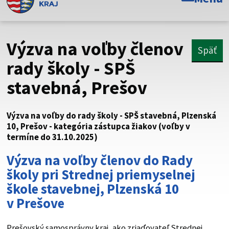
Toto je oficiálna webová stránka Prešovského
samosprávneho kraja. Oficiálne stránky využívajú doménu
psk.sk.
Výzva na voľby členov
Späť
Táto stránka je zabezpečená
rady školy - SPŠ
stavebná, Prešov
Buďte pozorní a vždy sa uistite, že zdieľate informácie iba
cez zabezpečenú webovú stránku. Zabezpečená stránka
vždy začína https:// pred názvom domény webového sídla.
Výzva na voľby do rady školy - SPŠ stavebná, Plzenská
10, Prešov - kategória zástupca žiakov (voľby v
termíne do 31.10.2025)
Výzva na voľby členov do Rady
školy pri
Strednej priemyselnej
škole stavebnej, Plzenská 10
v Prešov
e
Prešovský samosprávny kraj, ako zriaďovateľ Strednej