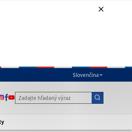
čená
ODKAZ SA OTVORÍ NA NOVEJ KARTE
ODKAZ SA OTVORÍ NA NOVEJ KARTE
ODKAZ SA OTVORÍ NA NOVEJ KARTE
stite, že zdieľate informácie iba cez
nku. Zabezpečená stránka vždy začína
ény webového sídla.
ty