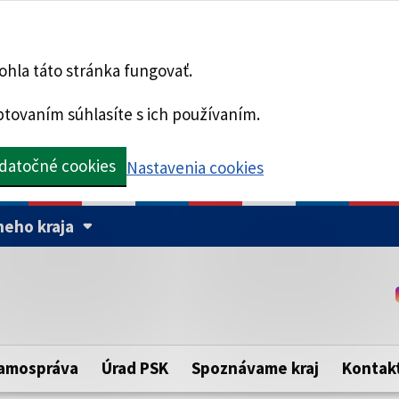
hla táto stránka fungovať.
tovaním súhlasíte s ich používaním.
datočné cookies
Nastavenia cookies
eho kraja
Táto stránka je zabezpe
Buďte pozorní a vždy sa ui
ého samosprávneho kraja.
zabezpečenú webovú strá
https:// pred názvom dom
amospráva
Úrad PSK
Spoznávame kraj
Kontak