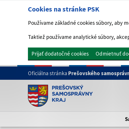
Cookies na stránke PSK
Používame základné cookies súbory, aby mo
Taktiež používame analytické súbory, akcep
Prijať dodatočné cookies
Odmietnuť do
PRESKOČIŤ NA HLAVNÝ OBSAH
Oficiálna stránka
Prešovského samosprávn
Doména psk.sk je oficiálna
Toto je oficiálna webová stránka Prešovsk
Oficiálne stránky využívajú doménu psk.sk.
S