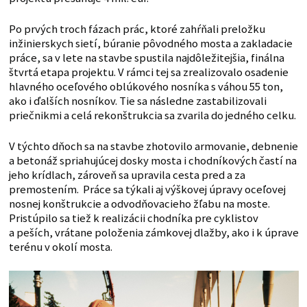
Po prvých troch fázach prác, ktoré zahŕňali preložku
inžinierskych sietí, búranie pôvodného mosta a zakladacie
práce, sa v lete na stavbe spustila najdôležitejšia, finálna
štvrtá etapa projektu. V rámci tej sa zrealizovalo osadenie
hlavného oceľového oblúkového nosníka s váhou 55 ton,
ako i ďalších nosníkov. Tie sa následne zastabilizovali
priečnikmi a celá rekonštrukcia sa zvarila do jedného celku.
V týchto dňoch sa na stavbe zhotovilo armovanie, debnenie
a betonáž spriahujúcej dosky mosta i chodníkových častí na
jeho krídlach, zároveň sa upravila cesta pred a za
premostením. Práce sa týkali aj výškovej úpravy oceľovej
nosnej konštrukcie a odvodňovacieho žľabu na moste.
Pristúpilo sa tiež k realizácii chodníka pre cyklistov
a peších, vrátane položenia zámkovej dlažby, ako i k úprave
terénu v okolí mosta.