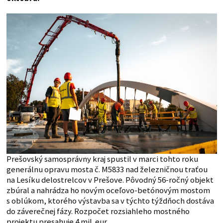
Prešovský samosprávny kraj spustil v marci tohto roku
generálnu opravu mosta č. M5833 nad železničnou traťou
na Lesíku delostrelcov v Prešove. Pôvodný 56-ročný objekt
zbúral a nahrádza ho novým oceľovo-betónovým mostom
s oblúkom, ktorého výstavba sa v týchto týždňoch dostáva
do záverečnej fázy. Rozpočet rozsiahleho mostného
projektu presahuje 4 mil. eur.