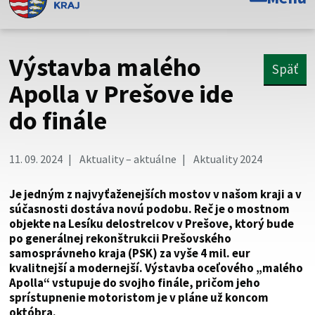
Toto je oficiálna webová stránka Prešovského
samosprávneho kraja. Oficiálne stránky využívajú doménu
psk.sk.
Výstavba malého
Späť
Táto stránka je zabezpečená
Apolla v Prešove ide
do finále
Buďte pozorní a vždy sa uistite, že zdieľate informácie iba
cez zabezpečenú webovú stránku. Zabezpečená stránka
vždy začína https:// pred názvom domény webového sídla.
11. 09. 2024
Aktuality – aktuálne
Aktuality 2024
Je jedným z najvyťaženejších mostov v našom kraji a v
súčasnosti dostáva novú podobu. Reč je o mostnom
objekte na Lesíku delostrelcov v Prešove, ktorý bude
po generálnej rekonštrukcii Prešovského
samosprávneho kraja (PSK) za vyše 4 mil. eur
kvalitnejší a modernejší. Výstavba oceľového „malého
Apolla“ vstupuje do svojho finále, pričom jeho
sprístupnenie motoristom je v pláne už koncom
októbra.