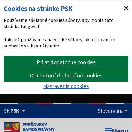
Cookies na stránke PSK
Používame základné cookies súbory, aby mohla táto
stránka fungovať.
Taktiež používame analytické súbory, akceptovaním
súhlasíte s ich používaním.
Prijať dodatočné cookies
Odmietnuť dodatočné cookies
Nastavenia cookies
SK
PSK
Doména psk.sk je oficiálna
Menu