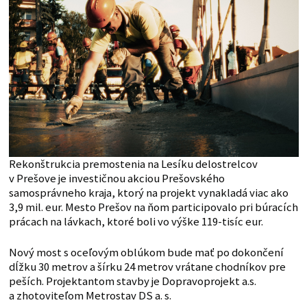
Rekonštrukcia premostenia na Lesíku delostrelcov
v Prešove je investičnou akciou Prešovského
samosprávneho kraja, ktorý na projekt vynakladá viac ako
3,9 mil. eur. Mesto Prešov na ňom participovalo pri búracích
prácach na lávkach, ktoré boli vo výške 119-tisíc eur.
Nový most s oceľovým oblúkom bude mať po dokončení
dĺžku 30 metrov a šírku 24 metrov vrátane chodníkov pre
peších. Projektantom stavby je Dopravoprojekt a.s.
a zhotoviteľom Metrostav DS a. s.