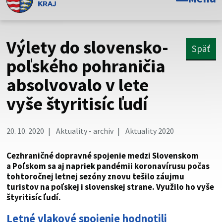
Toto je oficiálna webová stránka Prešovského
samosprávneho kraja. Oficiálne stránky využívajú doménu
psk.sk.
Výlety do slovensko-
Späť
Táto stránka je zabezpečená
poľského pohraničia
absolvovalo v lete
Buďte pozorní a vždy sa uistite, že zdieľate informácie iba
cez zabezpečenú webovú stránku. Zabezpečená stránka
vyše štyritisíc ľudí
vždy začína https:// pred názvom domény webového sídla.
20. 10. 2020
Aktuality - archiv
Aktuality 2020
Cezhraničné dopravné spojenie medzi Slovenskom
a Poľskom sa aj napriek pandémii koronavírusu počas
tohtoročnej letnej sezóny znovu tešilo záujmu
turistov na poľskej i slovenskej strane. Využilo ho vyše
štyritisíc ľudí.
Letné vlakové spojenie hodnotili