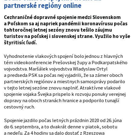
partnerské regióny online
Cezhraničné dopravné spojenie medzi Slovenskom
a Poľskom sa aj napriek pandémii koronavírusu počas
tohtoročnej letnej sezóny znovu tešilo záujmu
turistov na poľskej i slovenskej strane. Využilo ho vyše
štyritisíc ľudí.
Vyhodnotenie vlakových spojení bolo jednou z hlavných
tém videokonferencie Prešovskej župy a Podkarpatského
vojvodstva. Maršálek vojvodstva Wladyslaw Ortyl
a predseda PSK sa počas nej vyjadrili, že sa zámer oboch
partnerských regiónov a miestnych samosprávy podarilo
v tejto letnej sezóne znovu naplniť. Atraktívne vlakové
spojenie vojaka Švejka prispelo k rozvoju ponuky verejnej
dopravy na oboch stranách hranice a podporilo tunajší
cestovný ruch.
Spojenie jazdilo počas letných prázdnin 2020 od 26. júna
do 6. septembra, a to dvakrát denne v piatok, sobotu
a nedeľu. Za 4 hodiny sa dalo dostať z Rzeszowa