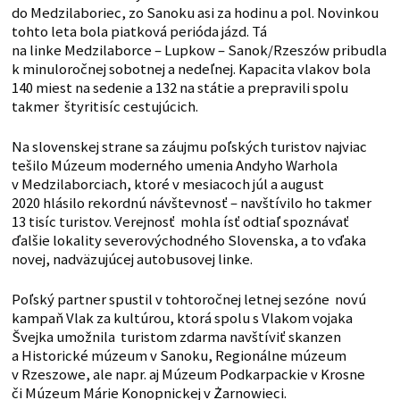
do Medzilaboriec, zo Sanoku asi za hodinu a pol. Novinkou
tohto leta bola piatková perióda jázd. Tá
na linke Medzilaborce – Lupkow – Sanok/Rzeszów pribudla
k minuloročnej sobotnej a nedeľnej. Kapacita vlakov bola
140 miest na sedenie a 132 na státie a prepravili spolu
takmer štyritisíc cestujúcich.
Na slovenskej strane sa záujmu poľských turistov najviac
tešilo Múzeum moderného umenia Andyho Warhola
v Medzilaborciach, ktoré v mesiacoch júl a august
2020 hlásilo rekordnú návštevnosť – navštívilo ho takmer
13 tisíc turistov. Verejnosť mohla ísť odtiaľ spoznávať
ďalšie lokality severovýchodného Slovenska, a to vďaka
novej, nadväzujúcej autobusovej linke.
Poľský partner spustil v tohtoročnej letnej sezóne novú
kampaň Vlak za kultúrou, ktorá spolu s Vlakom vojaka
Švejka umožnila turistom zdarma navštíviť skanzen
a Historické múzeum v Sanoku, Regionálne múzeum
v Rzeszowe, ale napr. aj Múzeum Podkarpackie v Krosne
či Múzeum Márie Konopnickej v Żarnowieci.