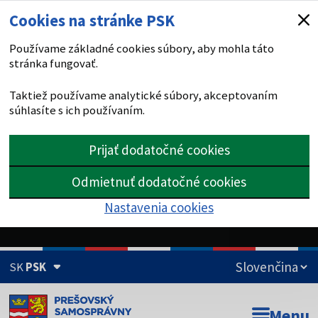
Cookies na stránke PSK
Používame základné cookies súbory, aby mohla táto
stránka fungovať.
Taktiež používame analytické súbory, akceptovaním
súhlasíte s ich používaním.
Prijať dodatočné cookies
Odmietnuť dodatočné cookies
Nastavenia cookies
SK
PSK
Doména psk.sk je oficiálna
Menu