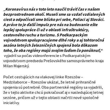
„
Koronavírus nás v toto leto naučil tráviť čas v našom
bezprostrednom okolí. Museli sme sa vzdať vzdialených
ciest a odpočívali sme blízko pri sebe, Poliaci aj Slováci.
A práve to je ďalší impulz pre nás na budovanie ešte
lepšej spolupráce či už v oblasti infraštruktúry,
cestovného ruchu a turizmu. S Podkarpackým
vojvodstvom spolupracujeme dlhé roky a aj tohtoročná
sezóna letných železničných spojená bola dôkazom
toho, že oba regióny majú svojim ľuďom čo ponúknuť,“
vyjadril sa počas videonferencie s Podkarpatským
vojvodstvom predseda Prešovského samosprávneho kraja
Milan Majerský.
Počet cestujúcich na vlakovej linke Rzeszów –
Medzilaborce – Rzeszów ukázal, že letné prihraničné
spojenia sú potrebné. Oba partnerské regióny sa vyjadrili,
že v tejto aktivite chcú pokračovať aj v nasledujúcej letnej
sezóne, pričom už v tejto oblasti načrtli nové spoločné
iniciatívy.