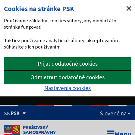
Cookies na stránke PSK
Používame základné cookies súbory, aby mohla táto
stránka fungovať.
Taktiež používame analytické súbory, akceptovaním
súhlasíte s ich používaním.
Prijať dodatočné cookies
Odmietnuť dodatočné cookies
Nastavenia cookies
SK
PSK
Doména psk.sk je oficiálna
Menu