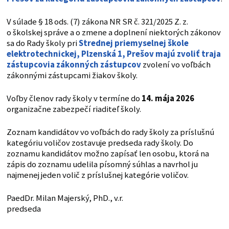
V súlade § 18 ods. (7) zákona NR SR č. 321/2025 Z. z.
o školskej správe a o zmene a doplnení niektorých zákonov
sa do Rady školy pri
Strednej
priemyselnej škole
elektrotechnickej, Plzenská 1
, Prešov
majú zvoliť traja
zástupcovia zákonných zástupcov
zvolení vo voľbách
zákonnými zástupcami žiakov školy.
Voľby členov rady školy v termíne do
14. mája 2026
organizačne zabezpečí riaditeľ školy.
Zoznam kandidátov vo voľbách do rady školy za príslušnú
kategóriu voličov zostavuje predseda rady školy. Do
zoznamu kandidátov možno zapísať len osobu, ktorá na
zápis do zoznamu udelila písomný súhlas a navrhol ju
najmenej jeden volič z príslušnej kategórie voličov.
PaedDr. Milan Majerský, PhD., v.r.
predseda