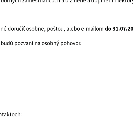
borných zamestnancoch a o zmene a doplnení niektor
bné doručiť osobne, poštou, alebo e-mailom
do 31.07.2
, budú pozvaní na osobný pohovor.
ntaktoch: