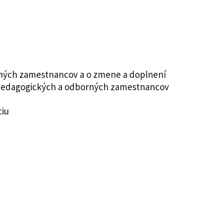
orných zamestnancov a o zmene a doplnení
ch pedagogických a odborných zamestnancov
ciu