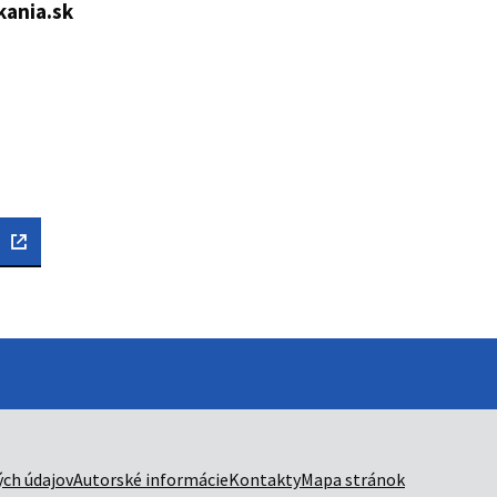
ania.sk
ch údajov
Autorské informácie
Kontakty
Mapa stránok