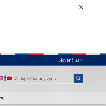
čená
ODKAZ SA OTVORÍ NA NOVEJ KARTE
ODKAZ SA OTVORÍ NA NOVEJ KARTE
ODKAZ SA OTVORÍ NA NOVEJ KARTE
stite, že zdieľate informácie iba cez
nku. Zabezpečená stránka vždy začína
ény webového sídla.
ty