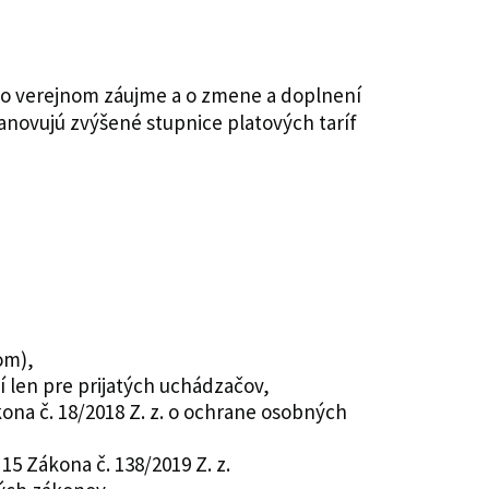
vo verejnom záujme a o zmene a doplnení
tanovujú zvýšené stupnice platových taríf
om),
tí len pre prijatých uchádzačov,
na č. 18/2018 Z. z. o ochrane osobných
5 Zákona č. 138/2019 Z. z.