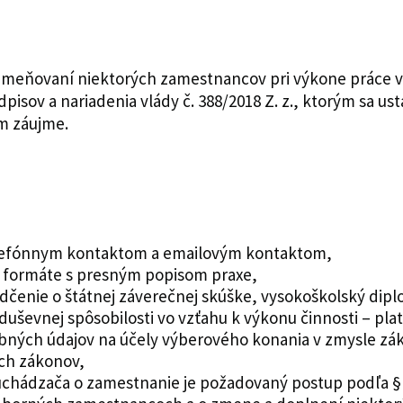
 odmeňovaní niektorých zamestnancov pri výkone práce 
isov a nariadenia vlády č. 388/2018 Z. z., ktorým sa us
m záujme.
 telefónnym kontaktom a emailovým kontaktom,
m formáte s presným popisom praxe,
vedčenie o štátnej záverečnej skúške, vysokoškolský dipl
 duševnej spôsobilosti vo vzťahu k výkonu činnosti – pla
ných údajov na účely výberového konania v zmysle záko
ých zákonov,
chádzača o zamestnanie je požadovaný postup podľa § 1