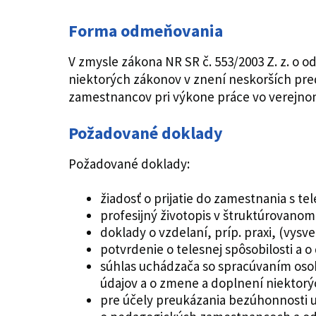
Forma odmeňovania
V zmysle zákona NR SR č. 553/2003 Z. z. o
niektorých zákonov v znení neskorších predp
zamestnancov pri výkone práce vo verejno
Požadované doklady
Požadované doklady:
žiadosť o prijatie do zamestnania s
profesijný životopis v štruktúrovano
doklady o vzdelaní, príp. praxi, (vys
potvrdenie o telesnej spôsobilosti a o
súhlas uchádzača so spracúvaním osob
údajov a o zmene a doplnení niektor
pre účely preukázania bezúhonnosti u