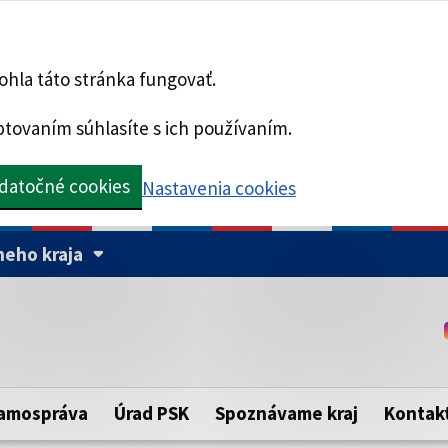
hla táto stránka fungovať.
tovaním súhlasíte s ich používaním.
datočné cookies
Nastavenia cookies
eho kraja
Táto stránka je zabezpe
Buďte pozorní a vždy sa ui
ého samosprávneho kraja.
zabezpečenú webovú strá
https:// pred názvom dom
amospráva
Úrad PSK
Spoznávame kraj
Kontak