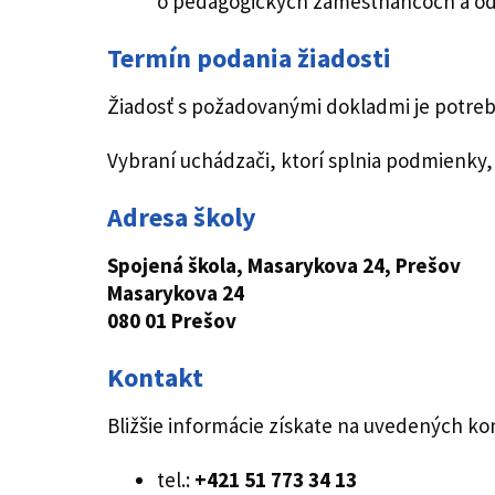
o pedagogických zamestnancoch a od
Termín podania žiadosti
Žiadosť s požadovanými dokladmi je potre
Vybraní uchádzači, ktorí splnia podmienky
Adresa školy
Spojená škola, Masarykova 24, Prešov
Masarykova 24
080 01 Prešov
Kontakt
Bližšie informácie získate na uvedených ko
tel.:
+421 51 773 34 13