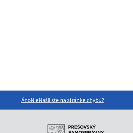
Áno
Nie
Našli ste na stránke chybu?