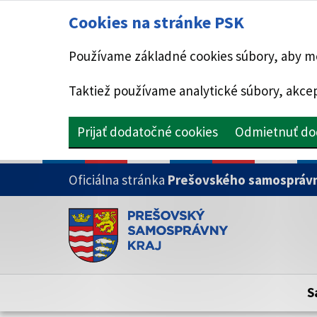
Cookies na stránke PSK
Používame základné cookies súbory, aby mo
Taktiež používame analytické súbory, akcep
Prijať dodatočné cookies
Odmietnuť do
PRESKOČIŤ NA HLAVNÝ OBSAH
Oficiálna stránka
Prešovského samosprávn
Doména psk.sk je oficiálna
Toto je oficiálna webová stránka Prešovsk
Oficiálne stránky využívajú doménu psk.sk.
S