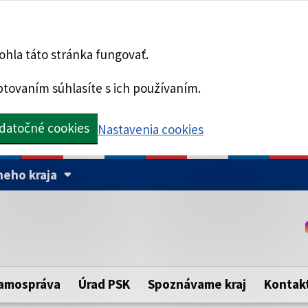
hla táto stránka fungovať.
tovaním súhlasíte s ich používaním.
datočné cookies
Nastavenia cookies
eho kraja
Táto stránka je zabezpe
Buďte pozorní a vždy sa ui
ého samosprávneho kraja.
zabezpečenú webovú strá
https:// pred názvom dom
amospráva
Úrad PSK
Spoznávame kraj
Kontak