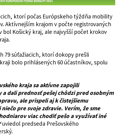
iacich, ktorí počas Európskeho týždňa mobility
ov. Aktívnejším krajom v počte registrovaných
 bol Košický kraj, ale najvyšší počet krokov
aja.
h 79 súťažiacich, ktorí dokopy prešli
kraji bolo prihlásených 60 účastníkov, spolu
ského kraja sa aktívne zapojili
 a dali prednosť pešej chôdzi pred osobným
avu, ale prispeli aj k čistejšiemu
 niečo pre svoje zdravie. Verím, že sme
hodniarov viac chodiť pešo a využívať iné
“
uviedol predseda Prešovského
rský.