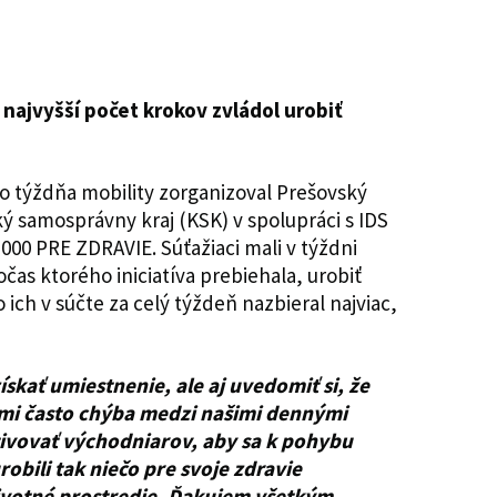
e najvyšší počet krokov zvládol urobiť
 týždňa mobility zorganizoval Prešovský
ý samosprávny kraj (KSK) v spolupráci s IDS
 000 PRE ZDRAVIE. Súťažiaci mali v týždni
čas ktorého iniciatíva prebiehala, urobiť
 ich v súčte za celý týždeň nazbieral najviac,
ískať umiestnenie, ale aj uvedomiť si, že
mi často chýba medzi našimi dennými
otivovať východniarov, aby sa k pohybu
robili tak niečo pre svoje zdravie
ivotné prostredie. Ďakujem všetkým