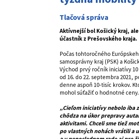
Tlačová správa
Aktívnejší bol Košický kraj, al
účastník z Prešovského kraja.
Počas tohtoročného Európskeho
samosprávny kraj (PSK) a Košick
Východ prvý ročník iniciatívy 10
od 16. do 22. septembra 2021, po
denne aspoň 10-tisíc krokov. Kto
mohol súťažiť o hodnotné ceny.
„Cieľom iniciatívy nebolo iba z
chôdza na úkor prepravy auta
aktivitami. Chceli sme tiež m
po vlastných nohách vrátili a u
a v neposlednom rade aj pre ž