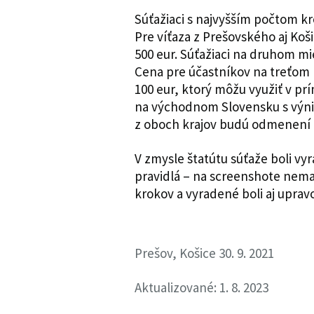
Súťažiaci s najvyšším počtom k
Pre víťaza z Prešovského aj Koš
500 eur. Súťažiaci na druhom mi
Cena pre účastníkov na treťom 
100 eur, ktorý môžu využiť v pr
na východnom Slovensku s výnim
z oboch krajov budú odmenení 
V zmysle štatútu súťaže boli vyr
pravidlá – na screenshote nema
krokov a vyradené boli aj upra
Prešov, Košice 30. 9. 2021
Aktualizované: 1. 8. 2023