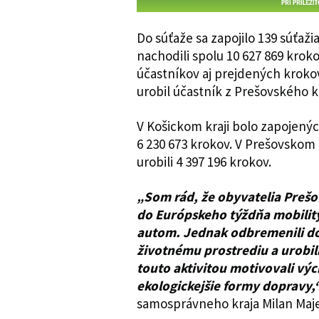
Do súťaže sa zapojilo 139 súťaž
nachodili spolu 10 627 869 krok
účastníkov aj prejdených krokov
urobil účastník z Prešovského kr
V Košickom kraji bolo zapojenýc
6 230 673 krokov. V Prešovskom 
urobili 4 397 196 krokov.
„Som rád, že obyvatelia Prešov
do Európskeho týždňa mobility
autom. Jednak odbremenili dopr
životnému prostrediu a urobili
touto aktivitou motivovali výc
ekologickejšie formy dopravy,
samosprávneho kraja Milan Maje