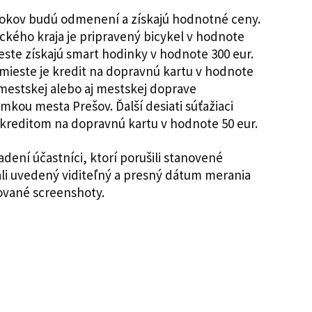
rokov budú odmenení a získajú hodnotné ceny.
ického kraja je pripravený bicykel v hodnote
este získajú smart hodinky v hodnote 300 eur.
mieste je kredit na dopravnú kartu v hodnote
ímestskej alebo aj mestskej doprave
kou mesta Prešov. Ďalší desiati súťažiaci
kreditom na dopravnú kartu v hodnote 50 eur.
adení účastníci, ktorí porušili stanovené
li uvedený viditeľný a presný dátum merania
vované screenshoty.