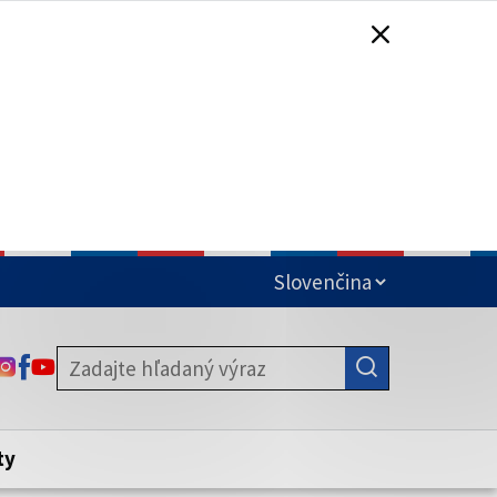
čená
ODKAZ SA OTVORÍ NA NOVEJ KARTE
ODKAZ SA OTVORÍ NA NOVEJ KARTE
ODKAZ SA OTVORÍ NA NOVEJ KARTE
stite, že zdieľate informácie iba cez
nku. Zabezpečená stránka vždy začína
ény webového sídla.
ty