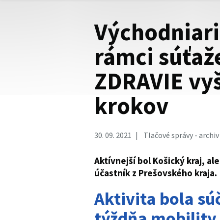
Východniari 
rámci súťaž
ZDRAVIE vyš
krokov
30. 09. 2021
Tlačové správy - archiv
Aktívnejší bol Košický kraj, al
účastník z Prešovského kraja.
Aktivita bola s
týždňa mobility