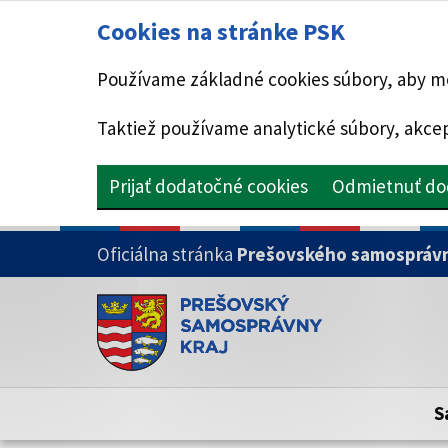
Cookies na stránke PSK
Používame základné cookies súbory, aby mo
Taktiež používame analytické súbory, akcep
Prijať dodatočné cookies
Odmietnuť do
PRESKOČIŤ NA HLAVNÝ OBSAH
Oficiálna stránka
Prešovského samosprávn
Doména psk.sk je oficiálna
Toto je oficiálna webová stránka Prešovsk
Oficiálne stránky využívajú doménu psk.sk.
S