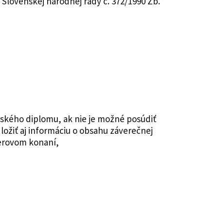
Slovenskej národnej rady č. 372/1990 Zb.
ského diplomu, ak nie je možné posúdiť
ožiť aj informáciu o obsahu záverečnej
erovom konaní,