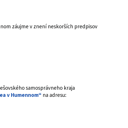
ejnom záujme v znení neskorších predpisov
rešovského samosprávneho kraja
úzea v Humennom“
na adresu: