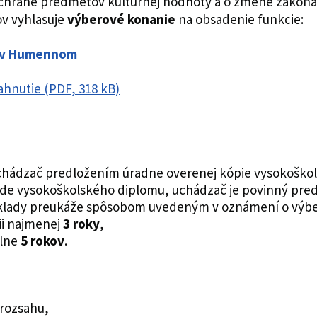
o ochrane predmetov kultúrnej hodnoty a o zmene zákona 
v vyhlasuje
výberové konanie
na obsadenie funkcie:
ea v Humennom
ahnutie (PDF, 318 kB)
chádzač predložením úradne overenej kópie vysokoškol
ade vysokoškolského diplomu, uchádzač je povinný predl
poklady preukáže spôsobom uvedeným v oznámení o výb
ii najmenej
3 roky
,
álne
5 rokov
.
 rozsahu,