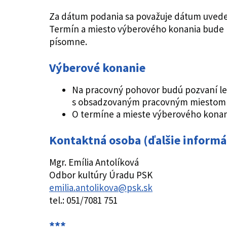
Za dátum podania sa považuje dátum uveden
Termín a miesto výberového konania bude 
písomne.
Výberové konanie
Na pracovný pohovor budú pozvaní len 
s obsadzovaným pracovným miestom a
O termíne a mieste výberového konan
Kontaktná osoba (ďalšie informá
Mgr. Emília Antolíková
Odbor kultúry Úradu PSK
emilia.antolikova@psk.sk
tel.: 051/7081 751
***