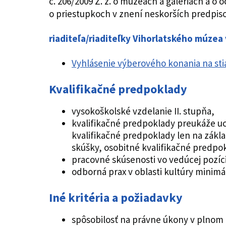
č. 206/2009 Z. z. o múzeách a galériách a 
o priestupkoch v znení neskorších predpiso
riaditeľa/riaditeľky Vihorlatského múz
Vyhlásenie výberového konania na sti
Kvalifikačné predpoklady
vysokoškolské vzdelanie II. stupňa,
kvalifikačné predpoklady preukáže u
kvalifikačné predpoklady len na zákl
skúšky, osobitné kvalifikačné pred
pracovné skúsenosti vo vedúcej pozíc
odborná prax v oblasti kultúry minim
Iné kritéria a požiadavky
spôsobilosť na právne úkony v plnom