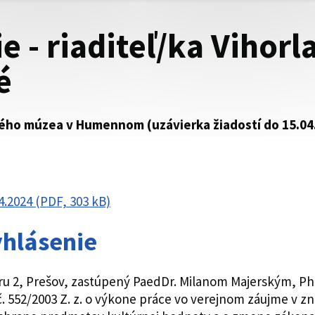
 - riaditeľ/ka Vihorl
é
ského múzea v Humennom (uzávierka žiadostí do 15.04
4.2024 (PDF, 303 kB)
yhlásenie
ru 2, Prešov, zastúpený PaedDr. Milanom Majerským, 
. 552/2003 Z. z. o výkone práce vo verejnom záujme v z