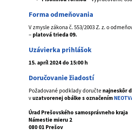
Forma odmeňovania
V zmysle zákona č. 553/2003 Z. z. o odmeň
–
platová trieda 09.
Uzávierka prihlášok
15. apríl 2024 do 15:00 h
Doručovanie žiadostí
Požadované podklady doručte
najneskôr 
v
uzatvorenej obálke s označením
NEOTVÁ
Úrad Prešovského samosprávneho kraja
Námestie mieru 2
080 01 Prešov