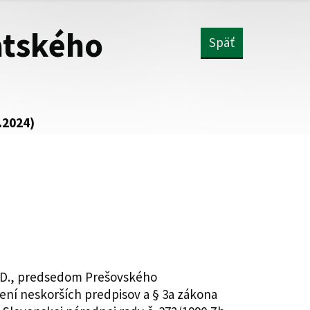
atského
Späť
.2024)
PhD., predsedom Prešovského
není neskorších predpisov a § 3a zákona