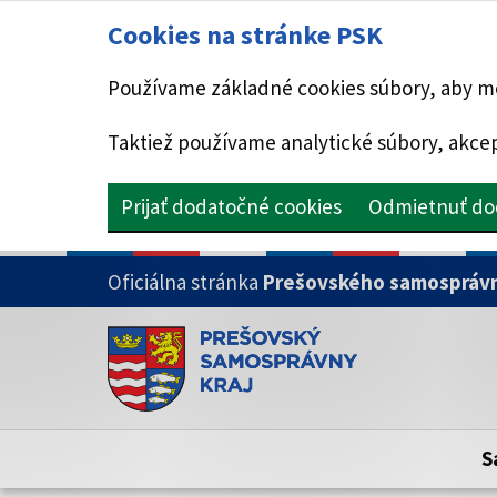
Cookies na stránke PSK
Používame základné cookies súbory, aby mo
Taktiež používame analytické súbory, akcep
Prijať dodatočné cookies
Odmietnuť do
PRESKOČIŤ NA HLAVNÝ OBSAH
Oficiálna stránka
Prešovského samosprávn
Doména psk.sk je oficiálna
Toto je oficiálna webová stránka Prešovsk
Oficiálne stránky využívajú doménu psk.sk.
S