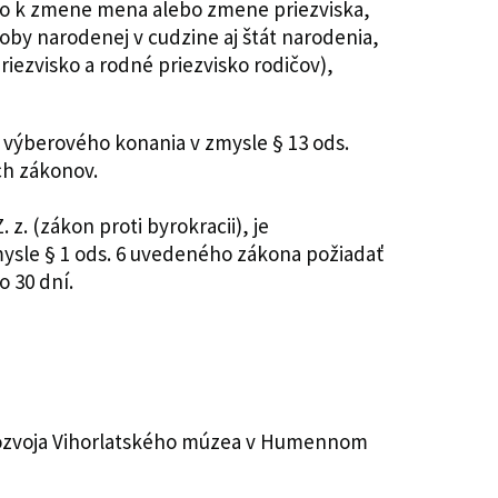
šlo k zmene mena alebo zmene priezviska,
soby narodenej v cudzine aj štát narodenia,
priezvisko a rodné priezvisko rodičov),
výberového konania v zmysle § 13 ods.
ch zákonov.
z. (zákon proti byrokracii), je
ysle § 1 ods. 6 uvedeného zákona požiadať
o 30 dní.
 rozvoja Vihorlatského múzea v Humennom