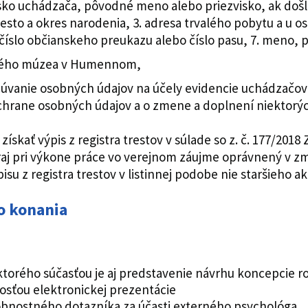
visko uchádzača, pôvodné meno alebo priezvisko, ak do
esto a okres narodenia, 3. adresa trvalého pobytu a u o
. číslo občianskeho preukazu alebo číslo pasu, 7. meno, 
ského múzea v Humennom,
úvanie osobných údajov na účely evidencie uchádzačov 
o ochrane osobných údajov a o zmene a doplnení niektorý
ať výpis z registra trestov v súlade so z. č. 177/2018 Z. 
j pri výkone práce vo verejnom záujme oprávnený v zm
u z registra trestov v listinnej podobe nie staršieho ak
o konania
 ktorého súčasťou je aj predstavenie návrhu koncepcie
osťou elektronickej prezentácie
obnostného dotazníka za účasti externého psychológa