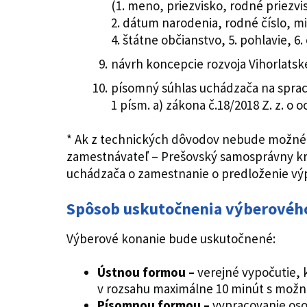
(1. meno, priezvisko, rodné priez
2. dátum narodenia, rodné číslo, mi
4. štátne občianstvo, 5. pohlavie, 6
návrh koncepcie rozvoja Vihorlat
písomný súhlas uchádzača na sprac
1 písm. a) zákona č.18/2018 Z. z. 
* Ak z technických dôvodov nebude možné získ
zamestnávateľ – Prešovský samosprávny kra
uchádzača o zamestnanie o predloženie výpis
Spôsob uskutočnenia výberovéh
Výberové konanie bude uskutočnené:
Ústnou formou –
verejné vypočutie,
v rozsahu maximálne 10 minút s možn
Písomnou formou –
vypracovanie os