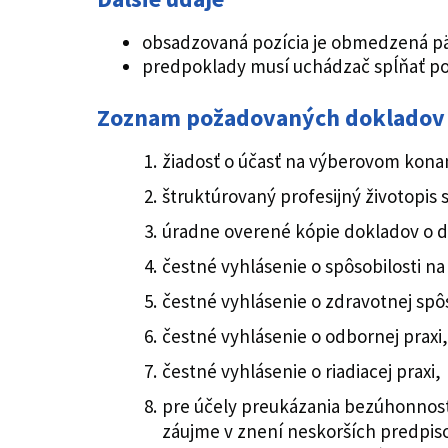
obsadzovaná pozícia je obmedzená 
predpoklady musí uchádzač spĺňať po 
Zoznam požadovaných dokladov
žiadosť o účasť na výberovom kon
štruktúrovaný profesijný životopis
úradne overené kópie dokladov o d
čestné vyhlásenie o spôsobilosti n
čestné vyhlásenie o zdravotnej spô
čestné vyhlásenie o odbornej praxi,
čestné vyhlásenie o riadiacej praxi,
pre účely preukázania bezúhonností
záujme v znení neskorších predpisov