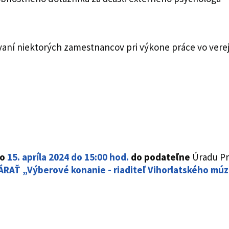
ovaní niektorých zamestnancov pri výkone práce vo ver
do
15. apríla 2024 do 15:00 hod.
do podateľne
Úradu P
RAŤ „Výberové konanie - riaditeľ Vihorlatského m