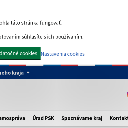
hla táto stránka fungovať.
tovaním súhlasíte s ich používaním.
datočné cookies
Nastavenia cookies
eho kraja
Táto stránka je zabezpe
Buďte pozorní a vždy sa ui
ého samosprávneho kraja.
zabezpečenú webovú strá
https:// pred názvom dom
amospráva
Úrad PSK
Spoznávame kraj
Kontak