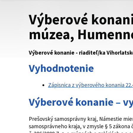
Výberové konanie
múzea, Humenn
Výberové konanie - riaditeľ/ka Vihorlat
Vyhodnotenie
Zápisnica z výberového konania 22.
Výberové konanie – v
Prešovský samosprávny kraj, Námestie mie
samosprávneho kraja, v zmysle § 5 zákona č