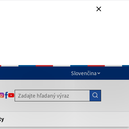
čená
ODKAZ SA OTVORÍ NA NOVEJ KARTE
ODKAZ SA OTVORÍ NA NOVEJ KARTE
ODKAZ SA OTVORÍ NA NOVEJ KARTE
stite, že zdieľate informácie iba cez
nku. Zabezpečená stránka vždy začína
ény webového sídla.
ty