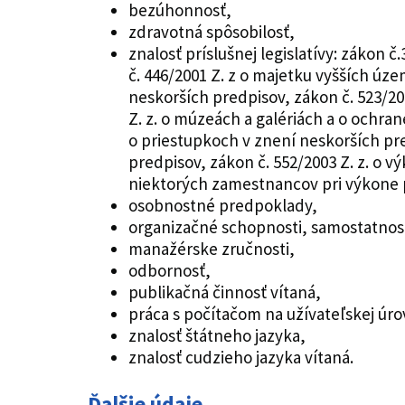
bezúhonnosť,
zdravotná spôsobilosť,
znalosť príslušnej legislatívy: zákon
č. 446/2001 Z. z o majetku vyšších úz
neskorších predpisov, zákon č. 523/20
Z. z. o múzeách a galériách a o ochr
o priestupkoch v znení neskorších pr
predpisov, zákon č. 552/2003 Z. z. o 
niektorých zamestnancov pri výkone 
osobnostné predpoklady,
organizačné schopnosti, samostatnos
manažérske zručnosti,
odbornosť,
publikačná činnosť vítaná,
práca s počítačom na užívateľskej úro
znalosť štátneho jazyka,
znalosť cudzieho jazyka vítaná.
Ďalšie údaje