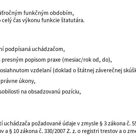
päťročným funkčným obdobím,
celý čas výkonu funkcie štatutára.
aní podpísaná uchádzačom,
 s presným popisom praxe (mesiac/rok od, do),
osiahnutom vzdelaní (doklad o štátnej záverečnej skúš
a právne úkony,
sobilosti na obsadzovanú pozíciu,
 uchádzača požadované údaje v zmysle § 3 zákona č. 55
 a § 10 zákona č. 330/2007 Z. z. o registri trestov a o 