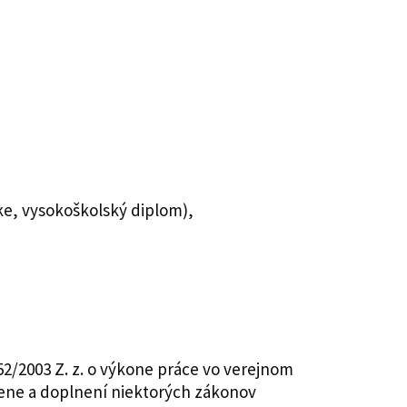
ke, vysokoškolský diplom),
2/2003 Z. z. o výkone práce vo verejnom
zmene a doplnení niektorých zákonov