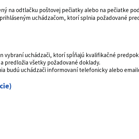
ý na odtlačku poštovej pečiatky alebo na pečiatke po
prihláseným uchádzačom, ktorí splnia požadované pre
vybraní uchádzači, ktorí spĺňajú kvalifikačné predpokla
 predložia všetky požadované doklady.
ia budú uchádzači informovaní telefonicky alebo emai
cie)