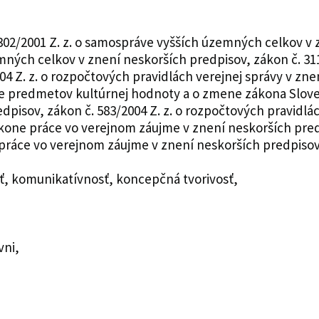
 č.302/2001 Z. z. o samospráve vyšších územných celkov 
emných celkov v znení neskorších predpisov, zákon č. 31
04 Z. z. o rozpočtových pravidlách verejnej správy v zne
ane predmetov kultúrnej hodnoty a o zmene zákona Slove
edpisov, zákon č. 583/2004 Z. z. o rozpočtových pravid
výkone práce vo verejnom záujme v znení neskorších pred
práce vo verejnom záujme v znení neskorších predpisov
ť, komunikatívnosť, koncepčná tvorivosť,
vni,