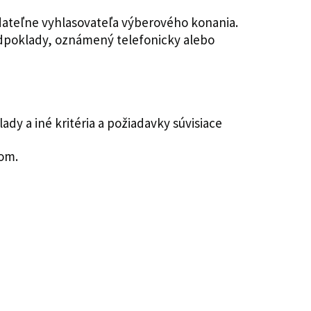
dateľne vyhlasovateľa výberového konania.
dpoklady, oznámený telefonicky alebo
dy a iné kritéria a požiadavky súvisiace
lom.