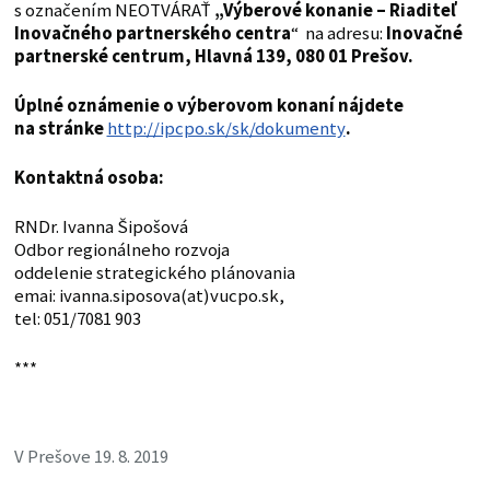
s označením NEOTVÁRAŤ
„Výberové konanie – Riaditeľ
Inovačného partnerského centra
“ na adresu:
Inovačné
partnerské centrum
,
Hlavná 139
,
080 01 Prešov.
Úplné oznámenie o výberovom konaní nájdete
na stránke
http://ipcpo.sk/sk/dokumenty
.
Kontaktná osoba:
RNDr. Ivanna Šipošová
Odbor regionálneho rozvoja
oddelenie strategického plánovania
emai: ivanna.siposova(at)vucpo.sk,
tel: 051/7081 903
***
V Prešove 19. 8. 2019