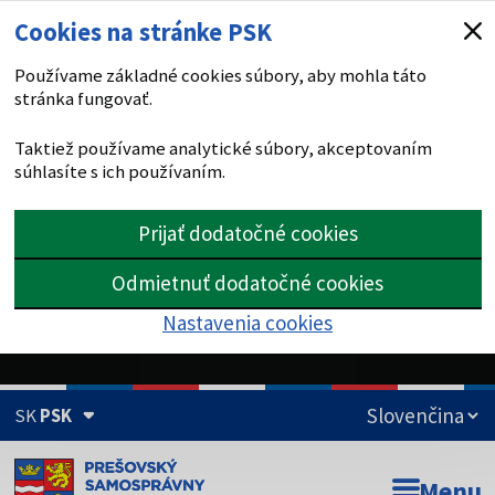
Cookies na stránke PSK
Používame základné cookies súbory, aby mohla táto
stránka fungovať.
Taktiež používame analytické súbory, akceptovaním
súhlasíte s ich používaním.
Prijať dodatočné cookies
Odmietnuť dodatočné cookies
Nastavenia cookies
SK
PSK
Doména psk.sk je oficiálna
Menu