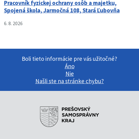
Pracovník fyzickej ochrany osôb a majetku,
Spojená škola, Jarmočná 108, Stará Ľubovňa
6. 8. 2026
Boli tieto informácie pre vás užitočné?
Áno
Nie
Našli ste na stránke chybu?