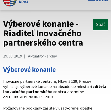
Toto je oficiálna webová stránka Prešovského
samosprávneho kraja. Oficiálne stránky využívajú doménu
psk.sk.
Výberové konanie -
Späť
Táto stránka je zabezpečená
Riaditeľ Inovačného
partnerského centra
Buďte pozorní a vždy sa uistite, že zdieľate informácie iba
cez zabezpečenú webovú stránku. Zabezpečená stránka
vždy začína https:// pred názvom domény webového sídla.
19. 08. 2019
Aktuality - archiv
Výberové konanie
Inovačné partnerské centrum, Hlavná 139, Prešov
vyhlasuje výberové konanie na obsadenie miesta
riaditeľa
Inovačného partnerského centra
v termíne
od 13. 08. 2019 do 06. 09. 2019.
Požadované podklady zašlite v uzatvorenej obálke