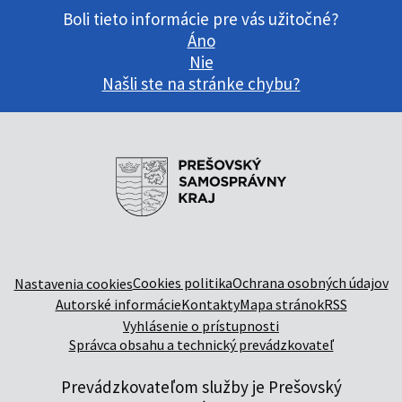
Boli tieto informácie pre vás užitočné?
Áno
Nie
Našli ste na stránke chybu?
Cookies politika
Ochrana osobných údajov
Nastavenia cookies
Autorské informácie
Kontakty
Mapa stránok
RSS
Vyhlásenie o prístupnosti
Správca obsahu a technický prevádzkovateľ
Prevádzkovateľom služby je Prešovský