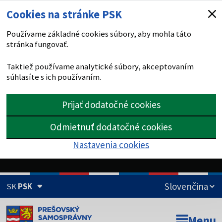
Cookies na stránke PSK
Používame základné cookies súbory, aby mohla táto
stránka fungovať.
Taktiež používame analytické súbory, akceptovaním
súhlasíte s ich používaním.
Prijať dodatočné cookies
Odmietnuť dodatočné cookies
Nastavenia cookies
SK
PSK
Doména psk.sk je oficiálna
Menu