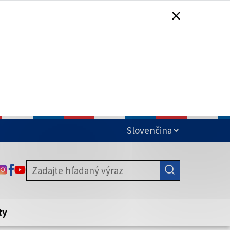
čená
ODKAZ SA OTVORÍ NA NOVEJ KARTE
ODKAZ SA OTVORÍ NA NOVEJ KARTE
ODKAZ SA OTVORÍ NA NOVEJ KARTE
stite, že zdieľate informácie iba cez
nku. Zabezpečená stránka vždy začína
ény webového sídla.
ty