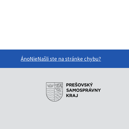
Áno
Nie
Našli ste na stránke chybu?