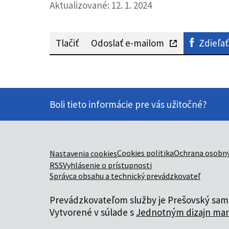
Aktualizované: 12. 1. 2024
Tlačiť
Odoslať e-mailom
Zdieľať
Boli tieto informácie pre vás užitočné?
Cookies politika
Ochrana osobný
Nastavenia cookies
RSS
Vyhlásenie o prístupnosti
Správca obsahu a technický prevádzkovateľ
Prevádzkovateľom služby je Prešovský samo
Vytvorené v súlade s
Jednotným dizajn man