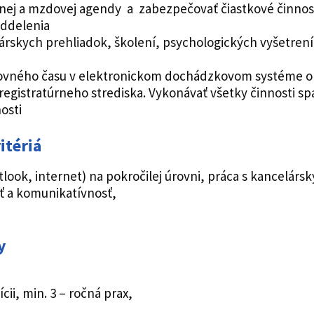
nej a mzdovej agendy a zabezpečovať čiastkové činnos
ddelenia
kárskych prehliadok, školení, psychologických vyšetren
ovného času v elektronickom dochádzkovom systéme obla
egistratúrneho strediska. Vykonávať všetky činnosti spad
osti
itériá
tlook, internet) na pokročilej úrovni, práca s kancelárs
ť a komunikatívnosť,
y
ii, min. 3 – ročná prax,