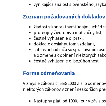
vynikajúca znalosť slovenského jazyka
Zoznam požadovaných dokladov
žiadosť s kontaktnými údajmi uchádz
profesijný životopis a motivačný list,
čestné vyhlásenie o praxi,
doklad o dosiahnutom vzdelaní,
súhlas uchádzača so spracovaním osob
a o zmene a doplnení niektorých zák
čestné vyhlásenie o bezúhonnosti.
Forma odmeňovania
V zmysle zákona č. 553/2003 Z.z. o odmeňo
niektorých zákonov v znení neskorších pre
Nástupný plat: od 1000,- eur v závislo