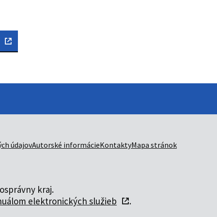
ch údajov
Autorské informácie
Kontakty
Mapa stránok
správny kraj.
uálom elektronických služieb
.