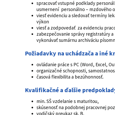
spracovať vstupné podklady personál
usmernení personálno – mzdového o
viesť evidenciu a sledovať termíny le
výkon
viesť a zodpovedať za evidenciu prac
zabezpečovanie správy registratúry a r
vykonávať sumárnu archiváciu písomn
Požiadavky na uchádzača a iné kr
ovládanie práce s PC (Word, Excel, Ou
organizačné schopnosti, samostatnos
časová flexibilita a bezúhonnosť.
Kvalifikačné a ďalšie predpoklad
min. SŠ vzdelanie s maturitou,
skúsenosť na podobnej pracovnej pozíc
vodičský preukaz sk. B,