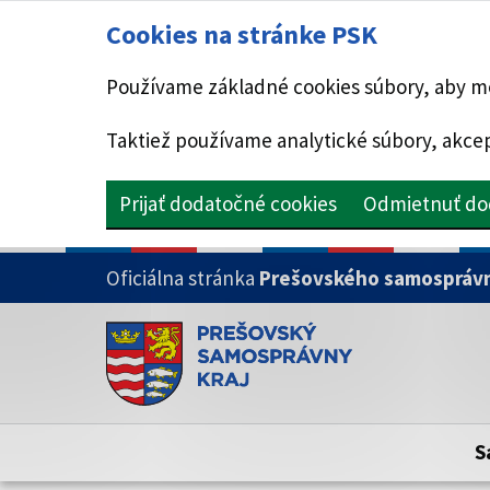
Cookies na stránke PSK
Používame základné cookies súbory, aby mo
Taktiež používame analytické súbory, akcep
Prijať dodatočné cookies
Odmietnuť do
PRESKOČIŤ NA HLAVNÝ OBSAH
Oficiálna stránka
Prešovského samosprávn
Doména psk.sk je oficiálna
Toto je oficiálna webová stránka Prešovsk
Oficiálne stránky využívajú doménu psk.sk.
S