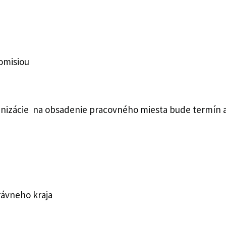
omisiou
i
anizácie na obsadenie pracovného miesta bude termín
rávneho kraja