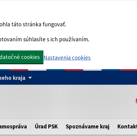
hla táto stránka fungovať.
tovaním súhlasíte s ich používaním.
datočné cookies
Nastavenia cookies
eho kraja
Táto stránka je zabezpe
Buďte pozorní a vždy sa ui
ého samosprávneho kraja.
zabezpečenú webovú strá
https:// pred názvom dom
amospráva
Úrad PSK
Spoznávame kraj
Kontak