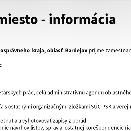
miesto - informácia
osprávneho kraja, oblasť Bardejov
príjme zamestnan
c
árskych prác, celú administratívnu agendu oblastného 
eľa s ostatnými organizačnými zložkami SÚC PSK a verejn
etnutia a vyhotovovať zápisy z porád
ie návrhov listov, správ a ostatnej korešpondencie ria