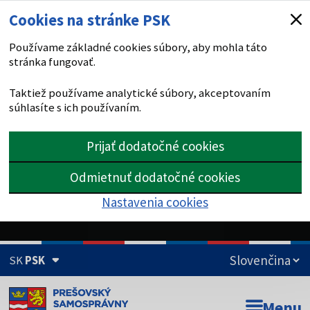
Cookies na stránke PSK
Používame základné cookies súbory, aby mohla táto
stránka fungovať.
Taktiež používame analytické súbory, akceptovaním
súhlasíte s ich používaním.
Prijať dodatočné cookies
Odmietnuť dodatočné cookies
Nastavenia cookies
SK
PSK
Doména psk.sk je oficiálna
Menu