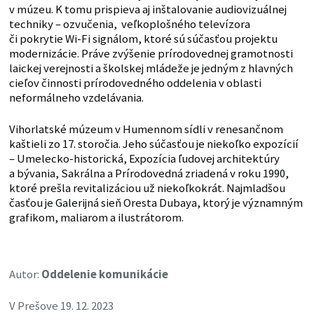
v múzeu. K tomu prispieva aj inštalovanie audiovizuálnej
techniky – ozvučenia, veľkoplošného televízora
či pokrytie Wi-Fi signálom, ktoré sú súčasťou projektu
modernizácie. Práve zvýšenie prírodovednej gramotnosti
laickej verejnosti a školskej mládeže je jedným z hlavných
cieľov činnosti prírodovedného oddelenia v oblasti
neformálneho vzdelávania.
Vihorlatské múzeum v Humennom sídli v renesančnom
kaštieli zo 17. storočia. Jeho súčasťou je niekoľko expozícií
– Umelecko-historická, Expozícia ľudovej architektúry
a bývania, Sakrálna a Prírodovedná zriadená v roku 1990,
ktoré prešla revitalizáciou už niekoľkokrát. Najmladšou
časťou je Galerijná sieň Oresta Dubaya, ktorý je významným
grafikom, maliarom a ilustrátorom.
Autor:
Oddelenie komunikácie
V Prešove 19. 12. 2023