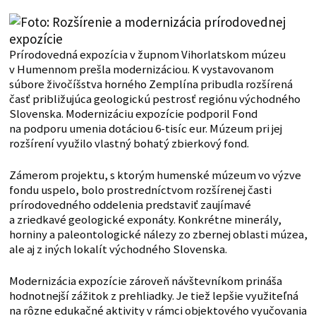
Prírodovedná expozícia v župnom Vihorlatskom múzeu
v Humennom prešla modernizáciou. K vystavovanom
súbore živočíšstva horného Zemplína pribudla rozšírená
časť približujúca geologickú pestrosť regiónu východného
Slovenska. Modernizáciu expozície podporil Fond
na podporu umenia dotáciou 6-tisíc eur. Múzeum pri jej
rozšírení využilo vlastný bohatý zbierkový fond.
Zámerom projektu, s ktorým humenské múzeum vo výzve
fondu uspelo, bolo prostredníctvom rozšírenej časti
prírodovedného oddelenia predstaviť zaujímavé
a zriedkavé geologické exponáty. Konkrétne minerály,
horniny a paleontologické nálezy zo zbernej oblasti múzea,
ale aj z iných lokalít východného Slovenska.
Modernizácia expozície zároveň návštevníkom prináša
hodnotnejší zážitok z prehliadky. Je tiež lepšie využiteľná
na rôzne edukačné aktivity v rámci objektového vyučovania