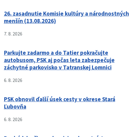
26. zasadnutie Komisie kultúry a národnostných
menšín (13.08.2026)
7. 8. 2026
Parkujte zadarmo a do Tatier pokračujte
autobusom, PSK aj počas leta zabezpečuje
záchytné parkovisko v Tatranskej Lomnici
6. 8. 2026
PSK obnovil ďalší úsek cesty v okrese Stará
Ľubovňa
6. 8. 2026