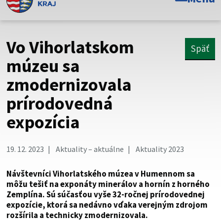
Toto je oficiálna webová stránka Prešovského
samosprávneho kraja. Oficiálne stránky využívajú doménu
psk.sk.
Vo Vihorlatskom
Späť
Táto stránka je zabezpečená
múzeu sa
zmodernizovala
Buďte pozorní a vždy sa uistite, že zdieľate informácie iba
cez zabezpečenú webovú stránku. Zabezpečená stránka
prírodovedná
vždy začína https:// pred názvom domény webového sídla.
expozícia
19. 12. 2023
Aktuality – aktuálne
Aktuality 2023
Návštevníci Vihorlatského múzea v Humennom sa
môžu tešiť na exponáty minerálov a hornín z horného
Zemplína. Sú súčasťou vyše 32-ročnej prírodovednej
expozície, ktorá sa nedávno vďaka verejným zdrojom
rozšírila a technicky zmodernizovala.