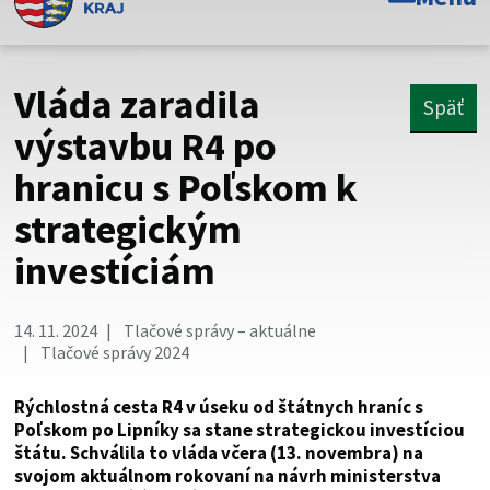
Toto je oficiálna webová stránka Prešovského
samosprávneho kraja. Oficiálne stránky využívajú doménu
psk.sk.
Vláda zaradila
Späť
Táto stránka je zabezpečená
výstavbu R4 po
hranicu s Poľskom k
Buďte pozorní a vždy sa uistite, že zdieľate informácie iba
cez zabezpečenú webovú stránku. Zabezpečená stránka
strategickým
vždy začína https:// pred názvom domény webového sídla.
investíciám
14. 11. 2024
Tlačové správy – aktuálne
Tlačové správy 2024
Rýchlostná cesta R4 v úseku od štátnych hraníc s
Poľskom po Lipníky sa stane strategickou investíciou
štátu. Schválila to vláda včera (13. novembra) na
svojom aktuálnom rokovaní na návrh ministerstva