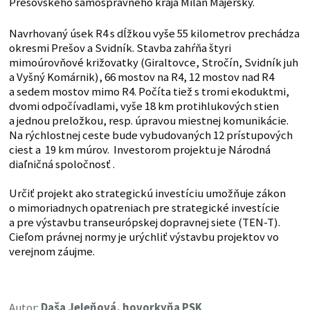
Prešovského samosprávneho kraja Milan Majerský.
Navrhovaný úsek R4 s dĺžkou vyše 55 kilometrov prechádza
okresmi Prešov a Svidník. Stavba zahŕňa štyri
mimoúrovňové križovatky (Giraltovce, Stročín, Svidník juh
a Vyšný Komárnik), 66 mostov na R4, 12 mostov nad R4
a sedem mostov mimo R4. Počíta tiež s tromi ekoduktmi,
dvomi odpočívadlami, vyše 18 km protihlukových stien
a jednou preložkou, resp. úpravou miestnej komunikácie.
Na rýchlostnej ceste bude vybudovaných 12 prístupových
ciest a 19 km múrov. Investorom projektu je Národná
diaľničná spoločnosť .
Určiť projekt ako strategickú investíciu umožňuje zákon
o mimoriadnych opatreniach pre strategické investície
a pre výstavbu transeurópskej dopravnej siete (TEN-T).
Cieľom právnej normy je urýchliť výstavbu projektov vo
verejnom záujme.
Autor:
Daša Jeleňová, hovorkyňa PSK