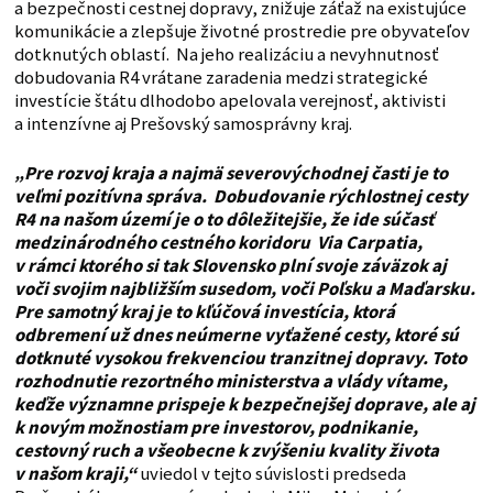
a bezpečnosti cestnej dopravy, znižuje záťaž na existujúce
komunikácie a zlepšuje životné prostredie pre obyvateľov
dotknutých oblastí. Na jeho realizáciu a nevyhnutnosť
dobudovania R4 vrátane zaradenia medzi strategické
investície štátu dlhodobo apelovala verejnosť, aktivisti
a intenzívne aj Prešovský samosprávny kraj.
„Pre rozvoj kraja a najmä severovýchodnej časti je to
veľmi pozitívna správa. Dobudovanie rýchlostnej cesty
R4 na našom území je o to dôležitejšie, že ide súčasť
medzinárodného cestného koridoru Via Carpatia,
v rámci ktorého si tak Slovensko plní svoje záväzok aj
voči svojim najbližším susedom, voči Poľsku a Maďarsku.
Pre samotný kraj je to kľúčová investícia, ktorá
odbremení už dnes neúmerne vyťažené cesty, ktoré sú
dotknuté vysokou frekvenciou tranzitnej dopravy. Toto
rozhodnutie rezortného ministerstva a vlády vítame,
keďže významne prispeje k bezpečnejšej doprave, ale aj
k novým možnostiam pre investorov, podnikanie,
cestovný ruch a všeobecne k zvýšeniu kvality života
v našom kraji,“
uviedol v tejto súvislosti predseda