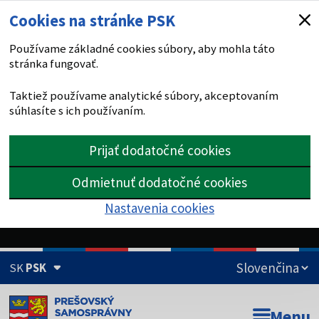
Cookies na stránke PSK
Používame základné cookies súbory, aby mohla táto
stránka fungovať.
Taktiež používame analytické súbory, akceptovaním
súhlasíte s ich používaním.
Prijať dodatočné cookies
Odmietnuť dodatočné cookies
Nastavenia cookies
SK
PSK
Doména psk.sk je oficiálna
Menu