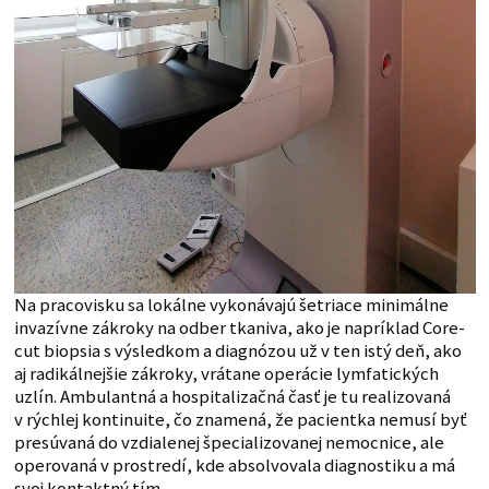
Na pracovisku sa lokálne vykonávajú šetriace minimálne
invazívne zákroky na odber tkaniva, ako je napríklad Core-
cut biopsia s výsledkom a diagnózou už v ten istý deň, ako
aj radikálnejšie zákroky, vrátane operácie lymfatických
uzlín. Ambulantná a hospitalizačná časť je tu realizovaná
v rýchlej kontinuite, čo znamená, že pacientka nemusí byť
presúvaná do vzdialenej špecializovanej nemocnice, ale
operovaná v prostredí, kde absolvovala diagnostiku a má
svoj kontaktný tím.