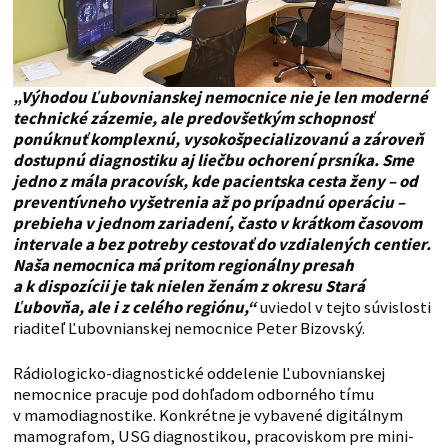
„Výhodou Ľubovnianskej nemocnice nie je len moderné
technické zázemie, ale predovšetkým schopnosť
ponúknuť komplexnú, vysokošpecializovanú a zároveň
dostupnú diagnostiku aj liečbu ochorení prsníka. Sme
jedno z mála pracovísk, kde pacientska cesta ženy – od
preventívneho vyšetrenia až po prípadnú operáciu –
prebieha v jednom zariadení, často v krátkom časovom
intervale a bez potreby cestovať do vzdialených centier.
Naša nemocnica má pritom regionálny presah
a k dispozícii je tak nielen ženám z okresu Stará
Ľubovňa, ale i z celého regiónu,“
uviedol v tejto súvislosti
riaditeľ Ľubovnianskej nemocnice Peter Bizovský.
Rádiologicko-diagnostické oddelenie Ľubovnianskej
nemocnice pracuje pod dohľadom odborného tímu
v mamodiagnostike. Konkrétne je vybavené digitálnym
mamografom, USG diagnostikou, pracoviskom pre mini-