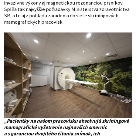
invazívne výkony aj magnetickou rezonanciou prsníkov.
Spĺňa tak najvyššie požiadavky Ministerstva zdravotníctva
SR, a to aj z pohľadu zaradenia do siete skríningových
mamografických pracovísk.
„Pacientky na našom pracovisku absolvujú skríningové
mamografické vyšetrenie najnovších smerníc
a s garanciou dvojitého čítania snímok, ich