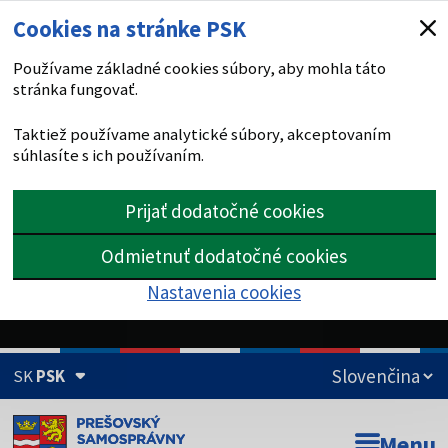
Cookies na stránke PSK
Používame základné cookies súbory, aby mohla táto
stránka fungovať.
Taktiež používame analytické súbory, akceptovaním
súhlasíte s ich používaním.
Prijať dodatočné cookies
Odmietnuť dodatočné cookies
Nastavenia cookies
SK
PSK
Doména psk.sk je oficiálna
Menu