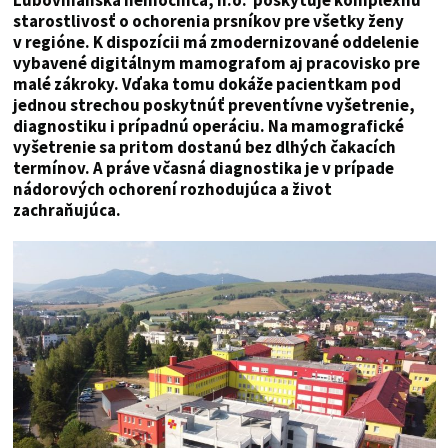
Ľubovnianska nemocnica, n.o. poskytuje komplexnú
starostlivosť o ochorenia prsníkov pre všetky ženy
v regióne. K dispozícii má zmodernizované oddelenie
vybavené digitálnym mamografom aj pracovisko pre
malé zákroky. Vďaka tomu dokáže pacientkam pod
jednou strechou poskytnúť preventívne vyšetrenie,
diagnostiku i prípadnú operáciu. Na mamografické
vyšetrenie sa pritom dostanú bez dlhých čakacích
termínov. A práve včasná diagnostika je v prípade
nádorových ochorení rozhodujúca a život
zachraňujúca.