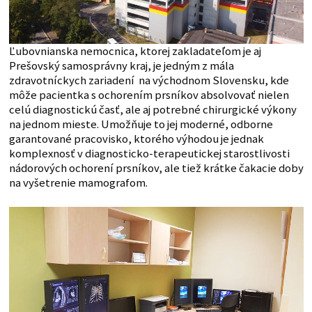
Ľubovnianska nemocnica, ktorej zakladateľom je aj
Prešovský samosprávny kraj, je jedným z mála
zdravotníckych zariadení na východnom Slovensku, kde
môže pacientka s ochorením prsníkov absolvovať nielen
celú diagnostickú časť, ale aj potrebné chirurgické výkony
na jednom mieste. Umožňuje to jej moderné, odborne
garantované pracovisko, ktorého výhodou je jednak
komplexnosť v diagnosticko-terapeutickej starostlivosti
nádorových ochorení prsníkov, ale tiež krátke čakacie doby
na vyšetrenie mamografom.