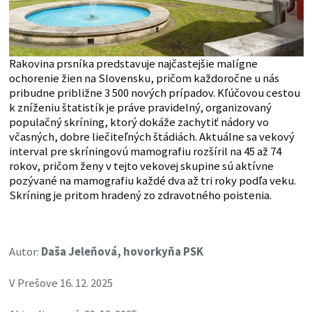
Rakovina prsníka predstavuje najčastejšie malígne
ochorenie žien na Slovensku, pričom každoročne u nás
pribudne približne 3 500 nových prípadov. Kľúčovou cestou
k zníženiu štatistík je práve pravidelný, organizovaný
populačný skríning, ktorý dokáže zachytiť nádory vo
včasných, dobre liečiteľných štádiách. Aktuálne sa vekový
interval pre skríningovú mamografiu rozšíril na 45 až 74
rokov, pričom ženy v tejto vekovej skupine sú aktívne
pozývané na mamografiu každé dva až tri roky podľa veku.
Skríning je pritom hradený zo zdravotného poistenia.
Autor:
Daša Jeleňová, hovorkyňa PSK
V Prešove 16. 12. 2025