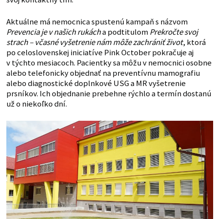
Aktuálne má nemocnica spustenú kampaň s názvom
Prevencia je v našich rukách
a podtitulom
Prekročte svoj
strach – včasné vyšetrenie nám môže zachrániť život
, ktorá
po celoslovenskej iniciatíve Pink October pokračuje aj
v týchto mesiacoch. Pacientky sa môžu v nemocnici osobne
alebo telefonicky objednať na preventívnu mamografiu
alebo diagnostické doplnkové USG a MR vyšetrenie
prsníkov. Ich objednanie prebehne rýchlo a termín dostanú
už o niekoľko dní.