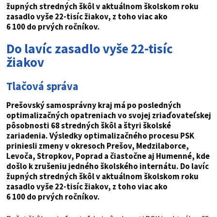
župných stredných škôl v aktuálnom školskom roku
zasadlo vyše 22-tisíc žiakov, z toho viac ako
6 100 do prvých ročníkov.
Do lavíc zasadlo vyše 22-tisíc
žiakov
Tlačová správa
Prešovský samosprávny kraj má po posledných
optimalizačných opatreniach vo svojej zriaďovateľskej
pôsobnosti 68 stredných škôl a štyri školské
zariadenia. Výsledky optimalizačného procesu PSK
priniesli zmeny v okresoch Prešov, Medzilaborce,
Levoča, Stropkov, Poprad a čiastočne aj Humenné, kde
došlo k zrušeniu jedného školského internátu. Do lavíc
župných stredných škôl v aktuálnom školskom roku
zasadlo vyše 22-tisíc žiakov, z toho viac ako
6 100 do prvých ročníkov.