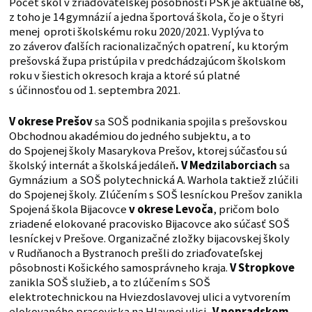
Počet škôl v zriaďovateľskej pôsobnosti PSK je aktuálne 68,
z toho je 14 gymnázií a jedna športová škola, čo je o štyri
menej oproti školskému roku 2020/2021. Vyplýva to
zo záverov ďalších racionalizačných opatrení, ku ktorým
prešovská župa pristúpila v predchádzajúcom školskom
roku v šiestich okresoch kraja a ktoré sú platné
s účinnosťou od 1. septembra 2021.
V okrese Prešov
sa SOŠ podnikania spojila s prešovskou
Obchodnou akadémiou do jedného subjektu, a to
do Spojenej školy Masarykova Prešov, ktorej súčasťou sú
školský internát a školská jedáleň
. V Medzilaborciach
sa
Gymnázium a SOŠ polytechnická A. Warhola taktiež zlúčili
do Spojenej školy. Zlúčením s SOŠ lesníckou Prešov zanikla
Spojená škola Bijacovce
v okrese Levoča
, pričom bolo
zriadené elokované pracovisko Bijacovce ako súčasť SOŠ
lesníckej v Prešove. Organizačné zložky bijacovskej školy
v Rudňanoch a Bystranoch prešli do zriaďovateľskej
pôsobnosti Košického samosprávneho kraja.
V Stropkove
zanikla SOŠ služieb, a to zlúčením s SOŠ
elektrotechnickou na Hviezdoslavovej ulici a vytvorením
elokovaného pracoviska na Hlavnej ulici.
V popradskom