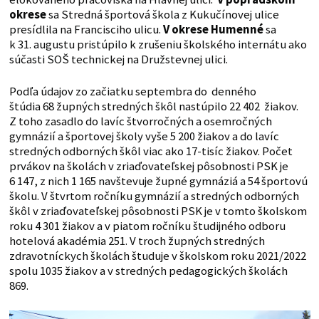
okrese
sa Stredná športová škola z Kukučínovej ulice
presídlila na Francisciho ulicu.
V okrese Humenné
sa
k 31. augustu pristúpilo k zrušeniu školského internátu ako
súčasti SOŠ technickej na Družstevnej ulici.
Podľa údajov zo začiatku septembra do denného
štúdia 68 župných stredných škôl nastúpilo 22 402 žiakov.
Z toho zasadlo do lavíc štvorročných a osemročných
gymnázií a športovej školy vyše 5 200 žiakov a do lavíc
stredných odborných škôl viac ako 17-tisíc žiakov. Počet
prvákov na školách v zriaďovateľskej pôsobnosti PSK je
6 147, z nich 1 165 navštevuje župné gymnáziá a 54 športovú
školu. V štvrtom ročníku gymnázií a stredných odborných
škôl v zriaďovateľskej pôsobnosti PSK je v tomto školskom
roku 4 301 žiakov a v piatom ročníku študijného odboru
hotelová akadémia 251. V troch župných stredných
zdravotníckych školách študuje v školskom roku 2021/2022
spolu 1035 žiakov a v stredných pedagogických školách
869.