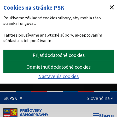
Cookies na stránke PSK
Používame základné cookies súbory, aby mohla táto
stránka fungovať.
Taktiež používame analytické súbory, akceptovaním
súhlasíte s ich používaním.
Prijať dodatočné cookies
Odmietnuť dodatočné cookies
Nastavenia cookies
SK
PSK
Doména psk.sk je oficiálna
Menu