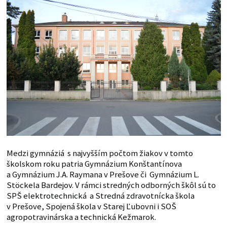
Medzi gymnáziá s najvyšším počtom žiakov v tomto
školskom roku patria Gymnázium Konštantínova
a Gymnázium J.A. Raymana v Prešove či Gymnázium L.
Stöckela Bardejov. V rámci stredných odborných škôl sú to
SPŠ elektrotechnická a Stredná zdravotnícka škola
v Prešove, Spojená škola v Starej Ľubovni i SOŠ
agropotravinárska a technická Kežmarok.