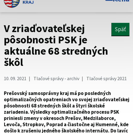
Toto je oficiálna webová stránka Prešovského
samosprávneho kraja. Oficiálne stránky využívajú doménu
psk.sk.
V zriaďovateľskej
Späť
Táto stránka je zabezpečená
pôsobnosti PSK je
aktuálne 68 stredných
Buďte pozorní a vždy sa uistite, že zdieľate informácie iba
cez zabezpečenú webovú stránku. Zabezpečená stránka
škôl
vždy začína https:// pred názvom domény webového sídla.
10. 09. 2021
Tlačové správy - archiv
Tlačové správy 2021
Prešovský samosprávny kraj má po posledných
optimalizačných opatreniach vo svojej zriaďovateľskej
pôsobnosti 68 stredných škôl a štyri školské
zariadenia. Výsledky optimalizačného procesu PSK
priniesli zmeny v okresoch Prešov, Medzilaborce,
Levoča, Stropkov, Poprad a čiastočne aj Humenné, kde
došlo k zrušeniu jedného školského internátu. Do lavíc