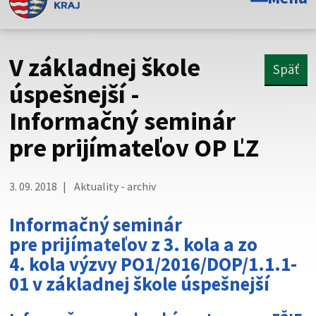
Toto je oficiálna webová stránka Prešovského
samosprávneho kraja. Oficiálne stránky využívajú doménu
psk.sk.
V základnej škole
Späť
Táto stránka je zabezpečená
úspešnejší -
Informačný seminár
Buďte pozorní a vždy sa uistite, že zdieľate informácie iba
cez zabezpečenú webovú stránku. Zabezpečená stránka
pre prijímateľov OP ĽZ
vždy začína https:// pred názvom domény webového sídla.
3. 09. 2018
Aktuality - archiv
Informačný seminár
pre prijímateľov z 3. kola a zo
4. kola výzvy PO1/2016/DOP/1.1.1-
01 v základnej škole úspešnejší