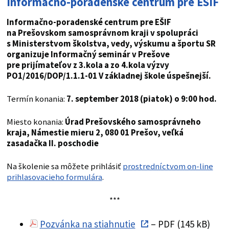
Informačno-poradenské centrum pre EŠIF
Informačno-poradenské centrum pre EŠIF
na Prešovskom samosprávnom kraji v spolupráci
s Ministerstvom školstva, vedy, výskumu a športu SR
organizuje Informačný seminár v Prešove
pre prijímateľov z 3.kola a zo 4.kola výzvy
PO1/2016/DOP/1.1.1-01 V základnej škole úspešnejší.
Termín konania:
7. september 2018 (piatok) o 9:00 hod.
Miesto konania:
Úrad Prešovského samosprávneho
kraja, Námestie mieru 2, 080 01 Prešov, veľká
zasadačka II. poschodie
Na školenie sa môžete prihlásiť
prostredníctvom on-line
prihlasovacieho formulára
.
***
Pozvánka na stiahnutie
– PDF (145 kB)