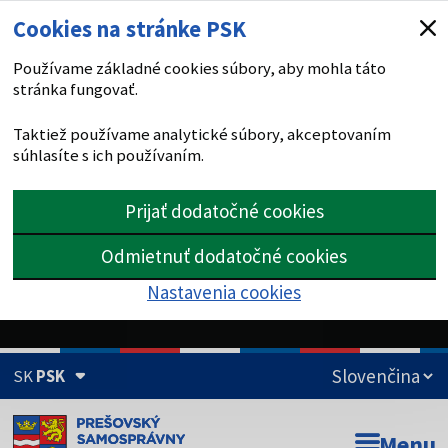
Cookies na stránke PSK
Používame základné cookies súbory, aby mohla táto
stránka fungovať.
Taktiež používame analytické súbory, akceptovaním
súhlasíte s ich používaním.
Prijať dodatočné cookies
Odmietnuť dodatočné cookies
Nastavenia cookies
SK
PSK
Doména psk.sk je oficiálna
Menu