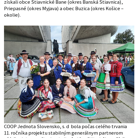
získali obce Štiavnické Bane (okres Banská Štiavnica),
Priepasné (okres Myjava) a obec Buzica (okres Košice –
okolie).
COOP Jednota Slovensko, s. d bola počas celého trvania
11. ročníka projektu stabilným generálnym partnerom