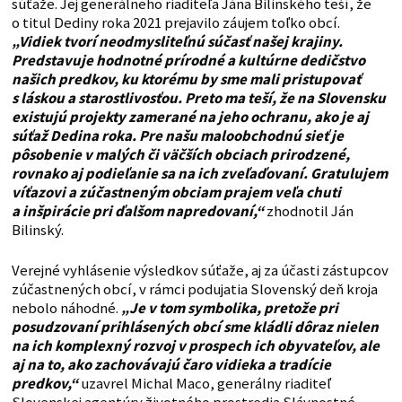
súťaže. Jej generálneho riaditeľa Jána Bilinského teší, že
o titul Dediny roka 2021 prejavilo záujem toľko obcí.
„Vidiek tvorí neodmysliteľnú súčasť našej krajiny.
Predstavuje hodnotné prírodné a kultúrne dedičstvo
našich predkov, ku ktorému by sme mali pristupovať
s láskou a starostlivosťou. Preto ma teší, že na Slovensku
existujú projekty zamerané na jeho ochranu, ako je aj
súťaž Dedina roka. Pre našu maloobchodnú sieť je
pôsobenie v malých či väčších obciach prirodzené,
rovnako aj podieľanie sa na ich zveľaďovaní. Gratulujem
víťazovi a zúčastneným obciam prajem veľa chuti
a inšpirácie pri ďalšom napredovaní,“
zhodnotil Ján
Bilinský.
Verejné vyhlásenie výsledkov súťaže, aj za účasti zástupcov
zúčastnených obcí, v rámci podujatia Slovenský deň kroja
nebolo náhodné.
„Je v tom symbolika, pretože pri
posudzovaní prihlásených obcí sme kládli dôraz nielen
na ich komplexný rozvoj v prospech ich obyvateľov, ale
aj na to, ako zachovávajú čaro vidieka a tradície
predkov,“
uzavrel Michal Maco, generálny riaditeľ