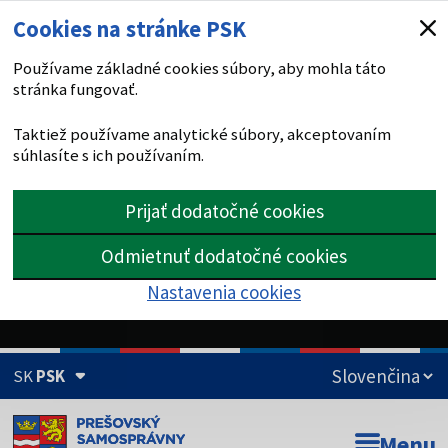
Cookies na stránke PSK
Používame základné cookies súbory, aby mohla táto
stránka fungovať.
Taktiež používame analytické súbory, akceptovaním
súhlasíte s ich používaním.
Prijať dodatočné cookies
Odmietnuť dodatočné cookies
Nastavenia cookies
SK
PSK
Doména psk.sk je oficiálna
Menu