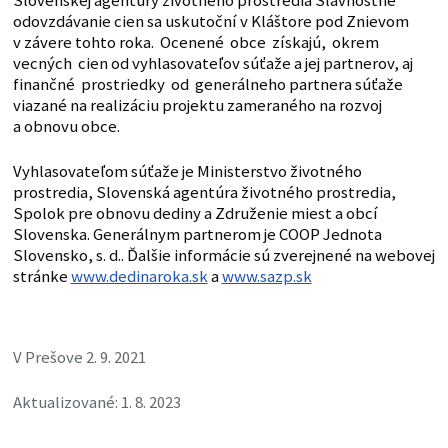
Slovenskej agentúry životného prostredia Slávnostné
odovzdávanie cien sa uskutoční v Kláštore pod Znievom
v závere tohto roka. Ocenené obce získajú, okrem
vecných cien od vyhlasovateľov súťaže a jej partnerov, aj
finančné prostriedky od generálneho partnera súťaže
viazané na realizáciu projektu zameraného na rozvoj
a obnovu obce.
Vyhlasovateľom súťaže je Ministerstvo životného
prostredia, Slovenská agentúra životného prostredia,
Spolok pre obnovu dediny a Združenie miest a obcí
Slovenska. Generálnym partnerom je COOP Jednota
Slovensko, s. d.. Ďalšie informácie sú zverejnené na webovej
stránke
www.dedinaroka.sk
a
www.sazp.sk
V Prešove 2. 9. 2021
Aktualizované: 1. 8. 2023