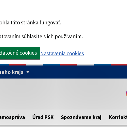
hla táto stránka fungovať.
tovaním súhlasíte s ich používaním.
datočné cookies
Nastavenia cookies
eho kraja
Táto stránka je zabezpe
Buďte pozorní a vždy sa ui
ého samosprávneho kraja.
zabezpečenú webovú strá
https:// pred názvom dom
amospráva
Úrad PSK
Spoznávame kraj
Kontak