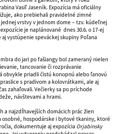
rabina Vasiľ Jaseník. Expozícia má oficiálny
ližuje, ako prebiehali pravidelné zimné
 jednej vrstvy v jednom dome – tzv. kúdeľnej
 expozície je naplánované dnes 30.6. o 17-ej
je aj vystúpenie speváckej skupiny Poľana
embra do jari po fašiangy bol zameraný nielen
pievanie, tancovanie či rozprávanie
á obvykle priadli čistú konopnú alebo ľanovú
praslice s pradivom a kolovrátkami, ale aj
as zahaľovali. Večierky sa po príchode
deže, návštevami a hrami.
ích a najzdĺhavejších domácich prác žien
a osobné, hospodárske i bytové tkaniny, ktoré
toročia, dokumentuje aj expozícia
Orjabinsky
ne. Jej vytvoreniu predchádzal proces