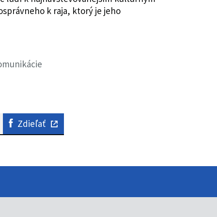
právneho k raja, ktorý je jeho
komunikácie
Zdieľať