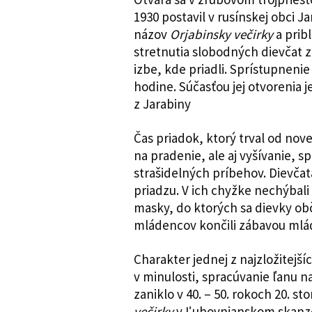
1930 postavil v rusínskej obci Ja
názov
Orjabinsky večirky
a prib
stretnutia slobodných dievčat z
izbe, kde priadli. Sprístupnenie
hodine. Súčasťou jej otvorenia 
z Jarabiny
Čas priadok, ktorý trval od nov
na pradenie, ale aj vyšívanie, s
strašidelných príbehov. Dievčat
priadzu. V ich chyžke nechýbali 
masky, do ktorých sa dievky obč
mládencov končili zábavou mlá
Charakter jednej z najzložitejš
v minulosti, spracúvanie ľanu n
zaniklo v 40. – 50. rokoch 20. s
večirky
v Ľubovnianskom skanze