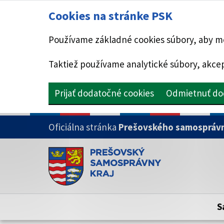
Cookies na stránke PSK
Používame základné cookies súbory, aby mo
Taktiež používame analytické súbory, akcep
Prijať dodatočné cookies
Odmietnuť do
PRESKOČIŤ NA HLAVNÝ OBSAH
Oficiálna stránka
Prešovského samosprávn
Doména psk.sk je oficiálna
Toto je oficiálna webová stránka Prešovsk
Oficiálne stránky využívajú doménu psk.sk.
S