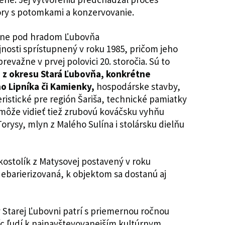
ory s potomkami a konzervovanie.
nosti sprístupnený v roku 1985, pričom jeho
evažne v prvej polovici 20. storočia. Sú to
n z okresu Stará Ľubovňa, konkrétne
ho Lipníka či Kamienky
,
hospodárske stavby,
ristické pre región Šariša, technické pamiatky
u môže vidieť tiež zrubovú kováčsku vyhňu
 Torysy, mlyn z Malého Sulína i stolársku dielňu
kostolík z Matysovej postavený v roku
 debarierizovaná, k objektom sa dostanú aj
Starej Ľubovni patrí s priemernou ročnou
íc ľudí k najnavštevovanejším kultúrnym