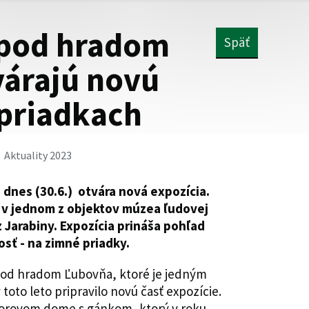
 pod hradom
Späť
árajú novú
 priadkach
Aktuality 2023
dnes (30.6.) otvára nová expozícia.
ť v jednom z objektov múzea ľudovej
z Jarabiny. Expozícia prináša pohľad
osť - na zimné priadky.
od hradom Ľubovňa, ktoré je jedným
 toto leto pripravilo novú časť expozície.
storovom dome s gánkom, ktorý v roku