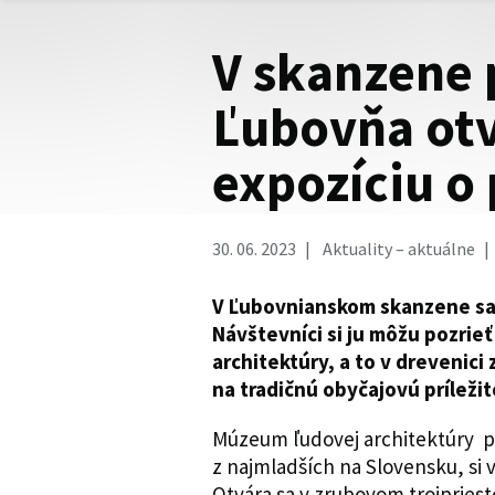
V skanzene
Ľubovňa otv
expozíciu o
30. 06. 2023
Aktuality – aktuálne
V Ľubovnianskom skanzene sa 
Návštevníci si ju môžu pozrie
architektúry, a to v drevenici 
na tradičnú obyčajovú príležit
Múzeum ľudovej architektúry p
z najmladších na Slovensku, si v
Otvára sa v zrubovom trojprie