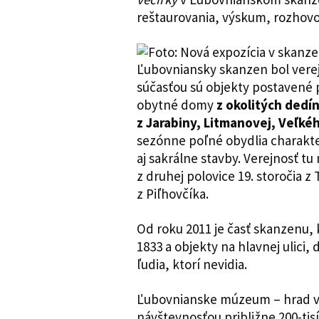
reštaurovania, výskum, rozhov
Ľubovniansky skanzen bol verej
súčasťou sú objekty postavené pr
obytné domy
z okolitých dedí
z Jarabiny, Litmanovej, Veľké
sezónne poľné obydlia charakte
aj sakrálne stavby. Verejnosť t
z druhej polovice 19. storočia z
z Piľhovčíka.
Od roku 2011 je časť skanzenu, 
1833 a objekty na hlavnej ulici,
ľudia, ktorí nevidia.
Ľubovnianske múzeum – hrad v 
návštevnosťou približne 200-tis