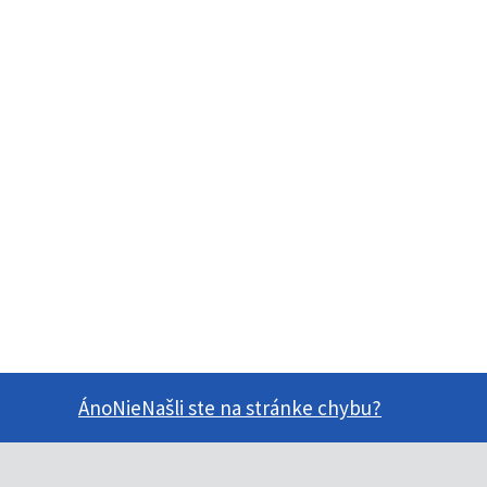
Áno
Nie
Našli ste na stránke chybu?