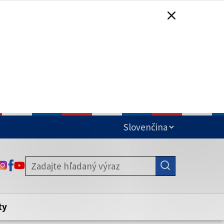
čená
ODKAZ SA OTVORÍ NA NOVEJ KARTE
ODKAZ SA OTVORÍ NA NOVEJ KARTE
ODKAZ SA OTVORÍ NA NOVEJ KARTE
stite, že zdieľate informácie iba cez
nku. Zabezpečená stránka vždy začína
ény webového sídla.
ty