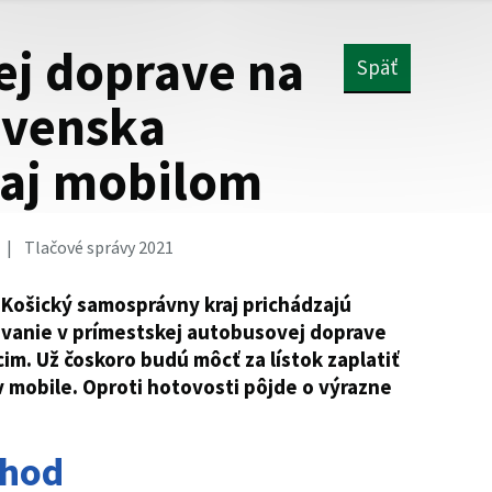
ej doprave na
Späť
ovenska
ž aj mobilom
Tlačové správy 2021
 Košický samosprávny kraj prichádzajú
tovanie v prímestskej autobusovej doprave
cim. Už čoskoro budú môcť za lístok zaplatiť
 mobile. Oproti hotovosti pôjde o výrazne
chod