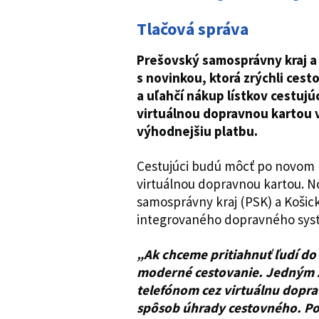
Tlačová správa
Prešovský samosprávny kraj a
s novinkou, ktorá zrýchli ces
a uľahčí nákup lístkov cestujú
virtuálnou dopravnou kartou v
výhodnejšiu platbu.
Cestujúci budú môcť po novom p
virtuálnou dopravnou kartou. N
samosprávny kraj (PSK) a Košic
integrovaného dopravného sys
„Ak chceme pritiahnuť ľudí d
moderné cestovanie. Jedným z
telefónom cez virtuálnu dopr
spôsob úhrady cestovného. Po