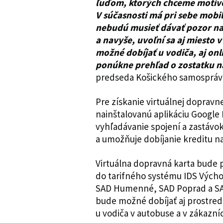
ľuďom, ktorých chceme motivo
V súčasnosti má pri sebe mobil 
nebudú musieť dávať pozor na
a navyše, uvoľní sa aj miesto 
možné dobíjať u vodiča, aj onl
ponúkne prehľad o zostatku na
predseda Košického samosprávne
Pre získanie virtuálnej dopravn
nainštalovanú aplikáciu Google 
vyhľadávanie spojení a zastávo
a umožňuje dobíjanie kreditu na
Virtuálna dopravná karta bude 
do tarifného systému IDS Výcho
SAD Humenné, SAD Poprad a SAD
bude možné dobíjať aj prostre
u vodiča v autobuse a v zákazn