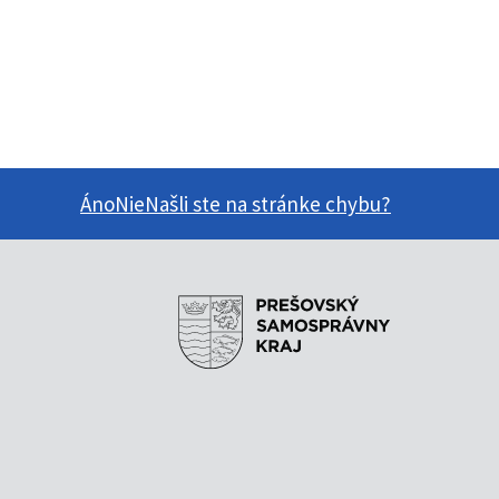
Áno
Nie
Našli ste na stránke chybu?