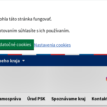
hla táto stránka fungovať.
tovaním súhlasíte s ich používaním.
datočné cookies
Nastavenia cookies
eho kraja
Táto stránka je zabezpe
Buďte pozorní a vždy sa ui
ého samosprávneho kraja.
zabezpečenú webovú strá
https:// pred názvom dom
amospráva
Úrad PSK
Spoznávame kraj
Kontak