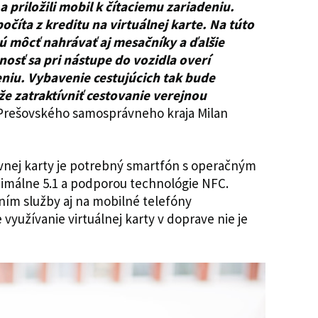
 priložili mobil k čítaciemu zariadeniu.
očíta z kreditu na virtuálnej karte. Na túto
dú môcť nahrávať aj mesačníky a ďalšie
nosť sa pri nástupe do vozidla overí
eniu. Vybavenie cestujúcich tak bude
e zatraktívniť cestovanie verejnou
Prešovského samosprávneho kraja Milan
avnej karty je potrebný smartfón s operačným
imálne 5.1 a podporou technológie NFC.
ením služby aj na mobilné telefóny
yužívanie virtuálnej karty v doprave nie je