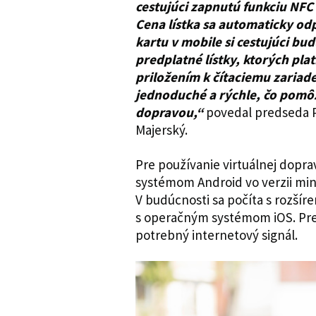
cestujúci zapnutú funkciu NFC a
Cena lístka sa automaticky odp
kartu v mobile si cestujúci bu
predplatné lístky, ktorých plat
priložením k čítaciemu zariad
jednoduché a rýchle, čo pomôž
dopravou,“
povedal predseda 
Majerský.
Pre používanie virtuálnej dopr
systémom Android vo verzii min
V budúcnosti sa počíta s rozšír
s operačným systémom iOS. Pre v
potrebný internetový signál.