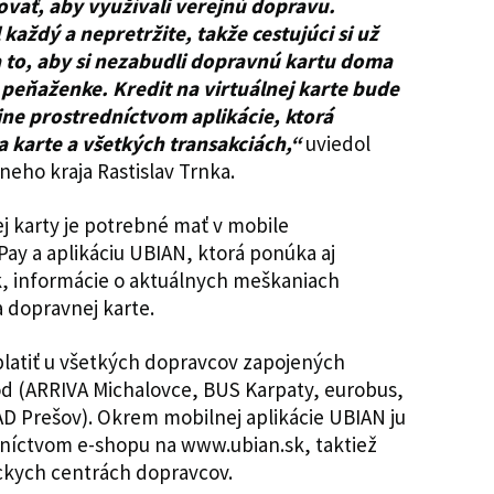
vať, aby využívali verejnú dopravu.
každý a nepretržite, takže cestujúci si už
 to, aby si nezabudli dopravnú kartu doma
v peňaženke. Kredit na virtuálnej karte bude
ine prostredníctvom aplikácie, ktorá
 karte a všetkých transakciách,“
uviedol
ho kraja Rastislav Trnka.
ej karty je potrebné mať v mobile
Pay a aplikáciu UBIAN, ktorá ponúka aj
k, informácie o aktuálnych meškaniach
 dopravnej karte.
platiť u všetkých dopravcov zapojených
d (ARRIVA Michalovce, BUS Karpaty, eurobus,
 Prešov). Okrem mobilnej aplikácie UBIAN ju
dníctvom e-shopu na www.ubian.sk, taktiež
íckych centrách dopravcov.