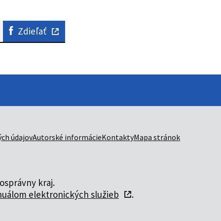
Zdieľať
ch údajov
Autorské informácie
Kontakty
Mapa stránok
správny kraj.
uálom elektronických služieb
.