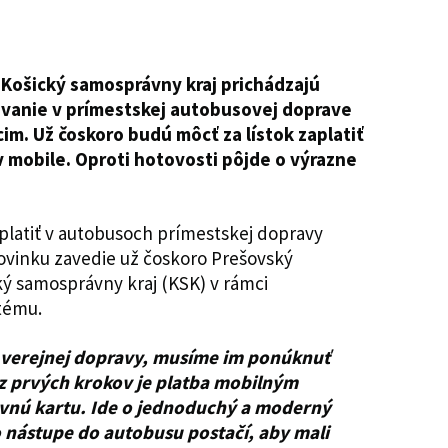
 Košický samosprávny kraj prichádzajú
tovanie v prímestskej autobusovej doprave
cim. Už čoskoro budú môcť za lístok zaplatiť
 mobile. Oproti hotovosti pôjde o výrazne
latiť v autobusoch prímestskej dopravy
ovinku zavedie už čoskoro Prešovský
ký samosprávny kraj (KSK) v rámci
tému.
o verejnej dopravy, musíme im ponúknuť
 prvých krokov je platba mobilným
avnú kartu. Ide o jednoduchý a moderný
 nástupe do autobusu postačí, aby mali