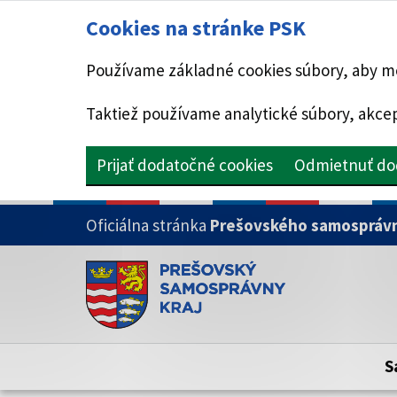
Cookies na stránke PSK
Používame základné cookies súbory, aby mo
Taktiež používame analytické súbory, akcep
Prijať dodatočné cookies
Odmietnuť do
PRESKOČIŤ NA HLAVNÝ OBSAH
Oficiálna stránka
Prešovského samosprávn
Doména psk.sk je oficiálna
Toto je oficiálna webová stránka Prešovsk
Oficiálne stránky využívajú doménu psk.sk.
S