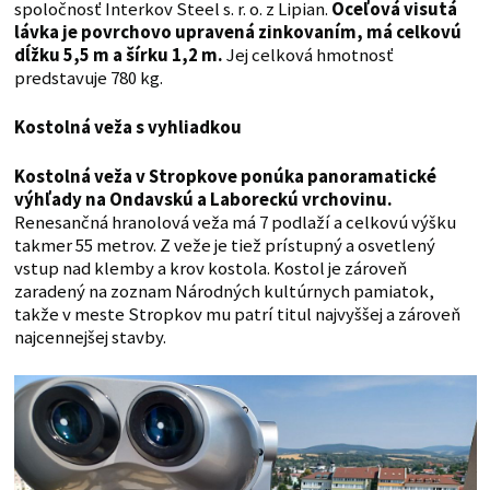
spoločnosť Interkov Steel s. r. o. z Lipian.
Oceľová visutá
lávka je povrchovo upravená zinkovaním, má celkovú
dĺžku 5,5 m a šírku 1,2 m.
Jej celková hmotnosť
predstavuje 780 kg.
Kostolná veža s vyhliadkou
Kostolná veža v Stropkove ponúka panoramatické
výhľady na Ondavskú a Laboreckú vrchovinu.
Renesančná hranolová veža má 7 podlaží a celkovú výšku
takmer 55 metrov. Z veže je tiež prístupný a osvetlený
vstup nad klemby a krov kostola. Kostol je zároveň
zaradený na zoznam Národných kultúrnych pamiatok,
takže v meste Stropkov mu patrí titul najvyššej a zároveň
najcennejšej stavby.