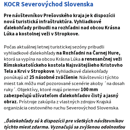
KOCR
Severovýchod Slovenska
Pre návštevníkov Prešovského kraja je k dispozícii
nová turistická infraštruktúra. Vyhliadkové
ďalekohľady pribudli na rozhľadni nad obcou Krásna
Lúka a kostolnej veži v Stropkove.
Počas aktuálnej letnej turistickej sezóny pribudli
vyhliadkové ďalekohľady
na Rozhľadni na Čarnej Hure,
ktorá sa vypína na obcou Krásna Lúka
a renesančnej veži
Rímskokatolíckeho kostola Najsvätejšieho Kristovho
Tela a Krvi v Stropkove
. Vyhliadkové ďalekohľady
ponúkajú až
25 násobné zväčšenie
. Návštevníci týchto
miest tak môžu mať pozorované scenérie akoby ´na dosah
ruky´. Objektívy, ktoré majú priemer
100 mm
zabezpečujú užívateľom ďalekohľadov čistý a jasný
obraz.
Prístroje zakúpila z vlastných zdrojov Krajská
organizácia cestovného ruchu Severovýchod Slovenska.
„
Ďalekohľady sú k dispozícii pre všetkých návštevníkov
týchto miest zdarma. Vyznačujú sa zvýšenou odolnosťou