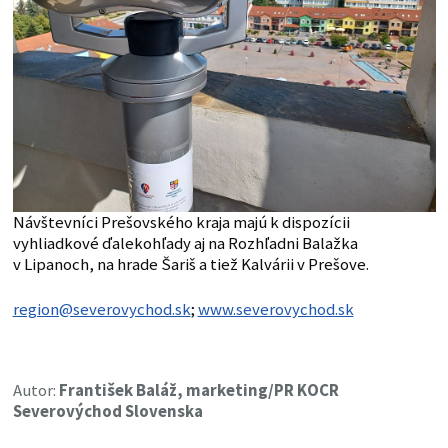
Návštevníci Prešovského kraja majú k dispozícii
vyhliadkové ďalekohľady aj na Rozhľadni Balažka
v Lipanoch, na hrade Šariš a tiež Kalvárii v Prešove.
region@severovychod.sk
;
www.severovychod.sk
Autor:
František Baláž, marketing/PR KOCR
Severovýchod Slovenska