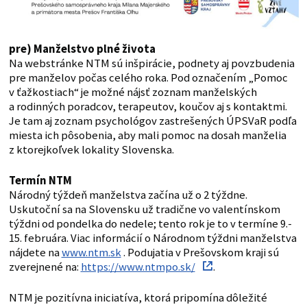
pre) Manželstvo plné života
Na webstránke NTM sú inšpirácie, podnety aj povzbudenia
pre manželov počas celého roka. Pod označením „Pomoc
v ťažkostiach“ je možné nájsť zoznam manželských
a rodinných poradcov, terapeutov, koučov aj s kontaktmi.
Je tam aj zoznam psychológov zastrešených ÚPSVaR podľa
miesta ich pôsobenia, aby mali pomoc na dosah manželia
z ktorejkoľvek lokality Slovenska.
Termín NTM
Národný týždeň manželstva začína už o 2 týždne.
Uskutoční sa na Slovensku už tradične vo valentínskom
týždni od pondelka do nedele; tento rok je to v termíne 9.-
15. februára. Viac informácií o Národnom týždni manželstva
nájdete na
www.ntm.sk
. Podujatia v Prešovskom kraji sú
zverejnené na:
https://www.ntmpo.sk/
.
NTM je pozitívna iniciatíva, ktorá pripomína dôležité