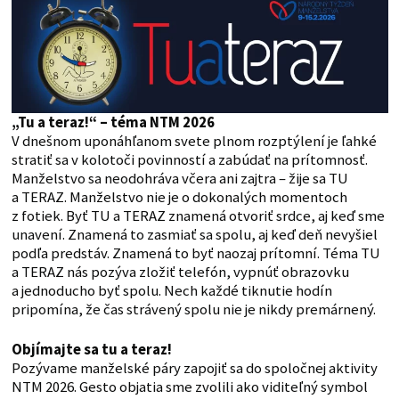
„Tu a teraz!“ – téma NTM 2026
V dnešnom uponáhľanom svete plnom rozptýlení je ľahké
stratiť sa v kolotoči povinností a zabúdať na prítomnosť.
Manželstvo sa neodohráva včera ani zajtra – žije sa TU
a TERAZ. Manželstvo nie je o dokonalých momentoch
z fotiek. Byť TU a TERAZ znamená otvoriť srdce, aj keď sme
unavení. Znamená to zasmiať sa spolu, aj keď deň nevyšiel
podľa predstáv. Znamená to byť naozaj prítomní. Téma TU
a TERAZ nás pozýva zložiť telefón, vypnúť obrazovku
a jednoducho byť spolu. Nech každé tiknutie hodín
pripomína, že čas strávený spolu nie je nikdy premárnený.
Objímajte sa tu a teraz!
Pozývame manželské páry zapojiť sa do spoločnej aktivity
NTM 2026. Gesto objatia sme zvolili ako viditeľný symbol