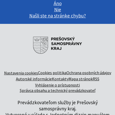
Áno
Nie
Našli ste na stránke chybu?
Cookies politika
Ochrana osobných údajov
Nastavenia cookies
Autorské informácie
Kontakty
Mapa stránok
RSS
Vyhlásenie o prístupnosti
Správca obsahu a technický prevádzkovateľ
Prevádzkovateľom služby je Prešovský
samosprávny kraj.
Vytvorené v súlade s
Jednotným dizajn manuálom