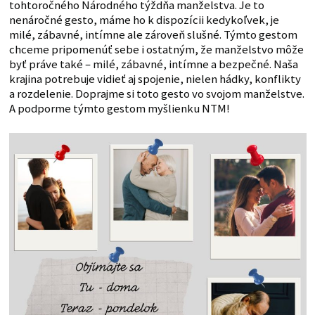
tohtoročného Národného týždňa manželstva. Je to
nenáročné gesto, máme ho k dispozícii kedykoľvek, je
milé, zábavné, intímne ale zároveň slušné. Týmto gestom
chceme pripomenúť sebe i ostatným, že manželstvo môže
byť práve také – milé, zábavné, intímne a bezpečné. Naša
krajina potrebuje vidieť aj spojenie, nielen hádky, konflikty
a rozdelenie. Doprajme si toto gesto vo svojom manželstve.
A podporme týmto gestom myšlienku NTM!