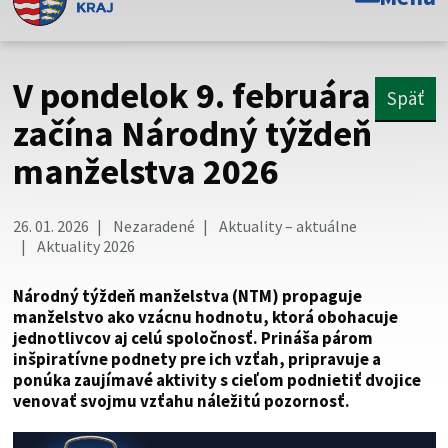
Toto je oficiálna webová stránka Prešovského
samosprávneho kraja. Oficiálne stránky využívajú doménu
psk.sk.
V pondelok 9. februára
Späť
Táto stránka je zabezpečená
začína Národný týždeň
manželstva 2026
Buďte pozorní a vždy sa uistite, že zdieľate informácie iba
cez zabezpečenú webovú stránku. Zabezpečená stránka
vždy začína https:// pred názvom domény webového sídla.
26. 01. 2026
Nezaradené
Aktuality – aktuálne
Aktuality 2026
Národný týždeň manželstva (NTM) propaguje
manželstvo ako vzácnu hodnotu, ktorá obohacuje
jednotlivcov aj celú spoločnosť. Prináša párom
inšpiratívne podnety pre ich vzťah, pripravuje a
ponúka zaujímavé aktivity s cieľom podnietiť dvojice
venovať svojmu vzťahu náležitú pozornosť.