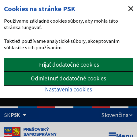
Cookies na stránke PSK
Používame základné cookies súbory, aby mohla táto
stránka fungovať.
Taktiež používame analytické súbory, akceptovaním
súhlasíte s ich používaním.
Prijať dodatočné cookies
Odmietnuť dodatočné cookies
Nastavenia cookies
SK
PSK
Doména psk.sk je oficiálna
Menu