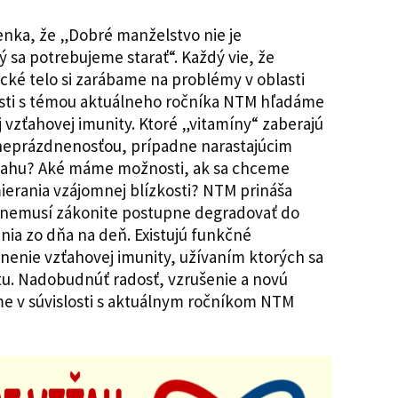
ka, že „Dobré manželstvo nie je
ý sa potrebujeme starať“. Každý vie, že
ické telo si zarábame na problémy v oblasti
losti s témou aktuálneho ročníka NTM hľadáme
 vzťahovej imunity. Ktoré „vitamíny“ zaberajú
aneprázdnenosťou, prípadne narastajúcim
ťahu? Aké máme možnosti, ak sa chceme
erania vzájomnej blízkosti? NTM prináša
 nemusí zákonite postupne degradovať do
ania zo dňa na deň. Existujú funkčné
lnenie vzťahovej imunity, užívaním ktorých sa
tu. Nadobudnúť radosť, vzrušenie a novú
e v súvislosti s aktuálnym ročníkom NTM