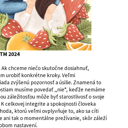
NTM 2024
. Ak chceme niečo skutočne dosiahnuť,
m urobiť konkrétne kroky. Veľmi
iada zvýšenú pozornosť a úsilie. Znamená to
itostiam musíme povedať „nie“, keďže nemáme
u záležitosťou môže byť starostlivosť o svoje
. K celkovej integrite a spokojnosti človeka
hoda, ktorú veľmi ovplyvňuje to, ako sa cíti
de ani tak o momentálne prežívanie, skôr záleží
dobom nastavení.