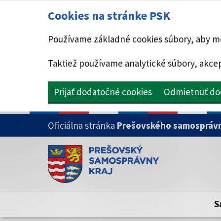
Cookies na stránke PSK
Používame základné cookies súbory, aby mo
Taktiež používame analytické súbory, akcep
Prijať dodatočné cookies
Odmietnuť do
PRESKOČIŤ NA HLAVNÝ OBSAH
Oficiálna stránka
Prešovského samosprávn
Doména psk.sk je oficiálna
Toto je oficiálna webová stránka Prešovsk
Oficiálne stránky využívajú doménu psk.sk.
S