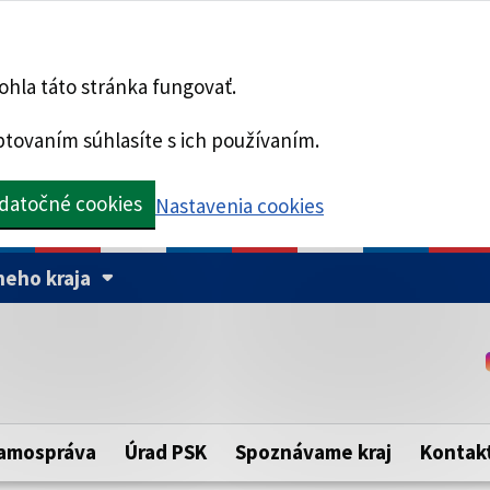
hla táto stránka fungovať.
tovaním súhlasíte s ich používaním.
datočné cookies
Nastavenia cookies
eho kraja
Táto stránka je zabezpe
Buďte pozorní a vždy sa ui
ého samosprávneho kraja.
zabezpečenú webovú strá
https:// pred názvom dom
amospráva
Úrad PSK
Spoznávame kraj
Kontak