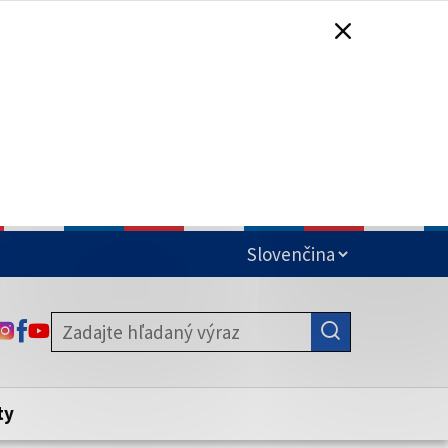
čená
ODKAZ SA OTVORÍ NA NOVEJ KARTE
ODKAZ SA OTVORÍ NA NOVEJ KARTE
ODKAZ SA OTVORÍ NA NOVEJ KARTE
stite, že zdieľate informácie iba cez
nku. Zabezpečená stránka vždy začína
ény webového sídla.
ty