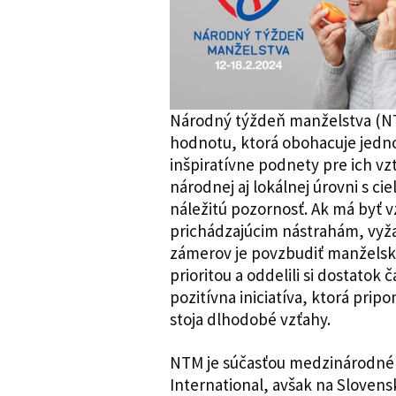
Národný týždeň manželstva (N
hodnotu, ktorá obohacuje jednot
inšpiratívne podnety pre ich vz
národnej aj lokálnej úrovni s c
náležitú pozornosť. Ak má byť 
prichádzajúcim nástrahám, vyža
zámerov je povzbudiť manželské 
prioritou a oddelili si dostatok
pozitívna iniciatíva, ktorá pri
stoja dlhodobé vzťahy.
NTM je súčasťou medzinárodné
International, avšak na Slovens