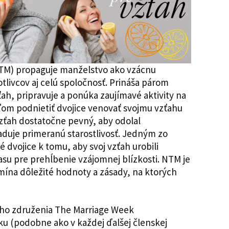
TM) propaguje manželstvo ako vzácnu
livcov aj celú spoločnosť. Prináša párom
ťah, pripravuje a ponúka zaujímavé aktivity na
ieľom podnietiť dvojice venovať svojmu vzťahu
vzťah dostatočne pevný, aby odolal
duje primeranú starostlivosť. Jedným zo
dvojice k tomu, aby svoj vzťah urobili
 času pre prehĺbenie vzájomnej blízkosti. NTM je
pomína dôležité hodnoty a zásady, na ktorých
ho združenia The Marriage Week
ku (podobne ako v každej ďalšej členskej