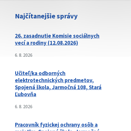
Najčítanejšie správy
26. zasadnutie Komisie sociálnych
vecí a rodiny (12.08.2026)
6. 8. 2026
Učiteľ/ka odborných
elektrotechnických predmetov,
Spojená škola, Jarmočná 108, Stará
Ľubovňa
6. 8. 2026
Pracovník fyzickej ochrany osôb a