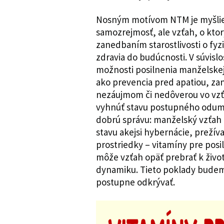
Nosným motívom NTM je myšlien
samozrejmosť, ale vzťah, o ktor
zanedbaním starostlivosti o fyz
zdravia do budúcnosti. V súvis
možnosti posilnenia manželskej
ako prevencia pred apatiou, z
nezáujmom či nedôverou vo vz
vyhnúť stavu postupného odumi
dobrú správu: manželský vzťah
stavu akejsi hybernácie, prežív
prostriedky – vitamíny pre posi
môže vzťah opäť prebrať k živo
dynamiku. Tieto poklady budem
postupne odkrývať.