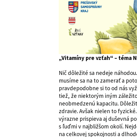
„Vitamíny pre vzťah“ – téma 
Nič dôležité sa nedeje náhodou
musíme sa na to zamerať a poto
pravdepodobne si to od nás vyž
tiež, že niektorým iným zálež
neobmedzenú kapacitu. Dôležito
zdravie. Avšak nielen to fyzické
výrazne prispieva aj duševná po
s ľuďmi v najbližšom okolí. Nej
na celkovej spokojnosti a dlho