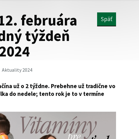
12. februára
Späť
dný týždeň
 2024
Aktuality 2024
čína už o 2 týždne. Prebehne už tradične vo
ka do nedele; tento rok je to v termíne