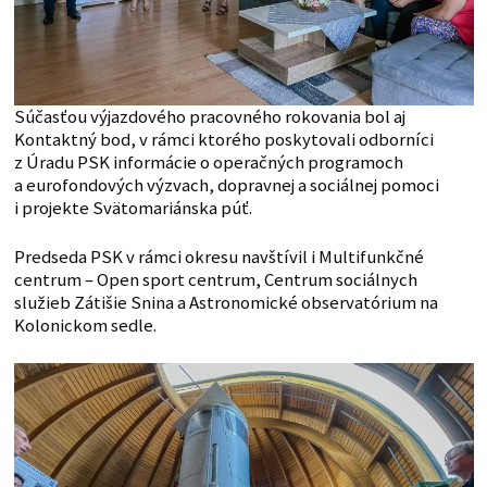
Súčasťou výjazdového pracovného rokovania bol aj
Kontaktný bod, v rámci ktorého poskytovali odborníci
z Úradu PSK informácie o operačných programoch
a eurofondových výzvach, dopravnej a sociálnej pomoci
i projekte Svätomariánska púť.
Predseda PSK v rámci okresu navštívil i Multifunkčné
centrum – Open sport centrum, Centrum sociálnych
služieb Zátišie Snina a Astronomické observatórium na
Kolonickom sedle.