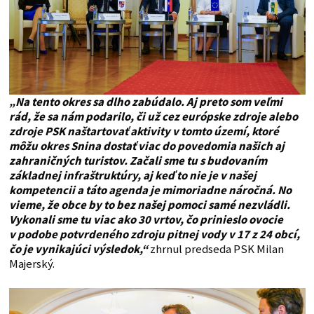
„Na tento okres sa dlho zabúdalo. Aj preto som veľmi
rád, že sa nám podarilo, či už cez európske zdroje alebo
zdroje PSK naštartovať aktivity v tomto území, ktoré
môžu okres Snina dostať viac do povedomia našich aj
zahraničných turistov. Začali sme tu s budovaním
základnej infraštruktúry, aj keď to nie je v našej
kompetencii a táto agenda je mimoriadne náročná. No
vieme, že obce by to bez našej pomoci samé nezvládli.
Vykonali sme tu viac ako 30 vrtov, čo prinieslo ovocie
v podobe potvrdeného zdroju pitnej vody v 17 z 24 obcí,
čo je vynikajúci výsledok,“
zhrnul predseda PSK Milan
Majerský.