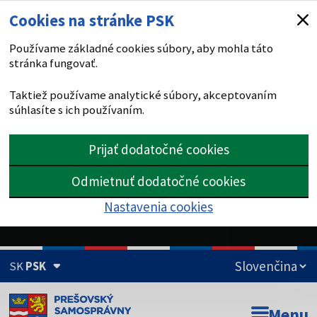
Cookies na stránke PSK
Používame základné cookies súbory, aby mohla táto
stránka fungovať.
Taktiež používame analytické súbory, akceptovaním
súhlasíte s ich používaním.
Prijať dodatočné cookies
Odmietnuť dodatočné cookies
Nastavenia cookies
SK
PSK
Doména psk.sk je oficiálna
Menu