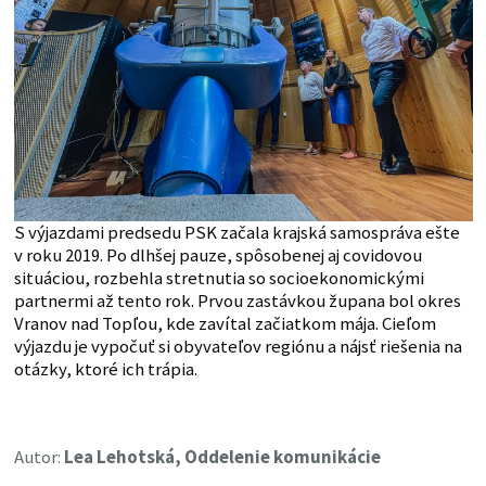
S výjazdami predsedu PSK začala krajská samospráva ešte
v roku 2019. Po dlhšej pauze, spôsobenej aj covidovou
situáciou, rozbehla stretnutia so socioekonomickými
partnermi až tento rok. Prvou zastávkou župana bol okres
Vranov nad Topľou, kde zavítal začiatkom mája. Cieľom
výjazdu je vypočuť si obyvateľov regiónu a nájsť riešenia na
otázky, ktoré ich trápia.
Autor:
Lea Lehotská, Oddelenie komunikácie