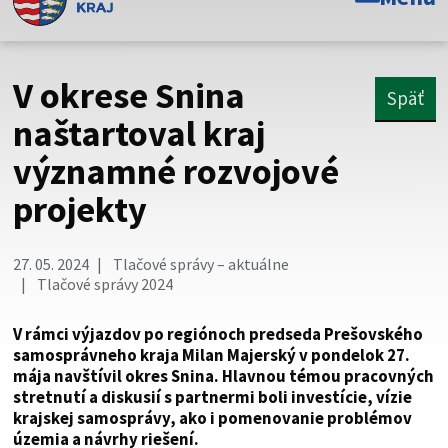
Toto je oficiálna webová stránka Prešovského
samosprávneho kraja. Oficiálne stránky využívajú doménu
psk.sk.
V okrese Snina
Späť
Táto stránka je zabezpečená
naštartoval kraj
významné rozvojové
Buďte pozorní a vždy sa uistite, že zdieľate informácie iba
cez zabezpečenú webovú stránku. Zabezpečená stránka
projekty
vždy začína https:// pred názvom domény webového sídla.
27. 05. 2024
Tlačové správy – aktuálne
Tlačové správy 2024
V rámci výjazdov po regiónoch predseda Prešovského
samosprávneho kraja Milan Majerský v pondelok 27.
mája navštívil okres Snina. Hlavnou témou pracovných
stretnutí a diskusií s partnermi boli investície, vízie
krajskej samosprávy, ako i pomenovanie problémov
územia a návrhy riešení.