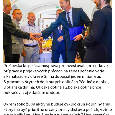
Prešovská krajská samospráva preinvestovala pri celkovej
príprave a projektových prácach na zabezpečenie vody
a kanalizácie v okrese Snina doposiaľ jeden milión eur.
S prácami v štyroch dotknutých dolinách Pčoliné a okolie,
Ublianska dolina, Uličská dolina a Zbojská dolina chce
pokračovať aj v ďalšom období.
Okrem toho župa aktívne buduje cyklookruh Poloniny trail,
ktorý má byť prioritne určený pre cyklistov a peších, v zime
aj pre bežkárov. Aktuálne je z plánovaných 74 km hotových