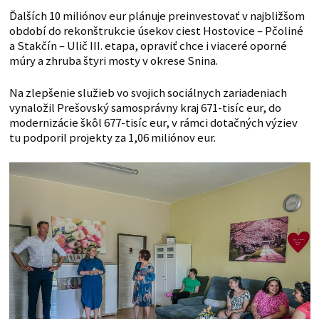
Ďalších 10 miliónov eur plánuje preinvestovať v najbližšom
období do rekonštrukcie úsekov ciest Hostovice – Pčoliné
a Stakčín – Ulič III. etapa, opraviť chce i viaceré oporné
múry a zhruba štyri mosty v okrese Snina.
Na zlepšenie služieb vo svojich sociálnych zariadeniach
vynaložil Prešovský samosprávny kraj 671-tisíc eur, do
modernizácie škôl 677-tisíc eur, v rámci dotačných výziev
tu podporil projekty za 1,06 miliónov eur.