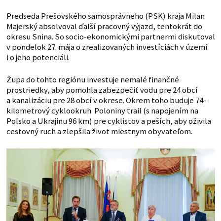
Predseda Prešovského samosprávneho (PSK) kraja Milan
Majerský absolvoval ďalší pracovný výjazd, tentokrát do
okresu Snina. So socio-ekonomickými partnermi diskutoval
v pondelok 27. mája o zrealizovaných investíciách v území
i o jeho potenciáli.
Župa do tohto regiónu investuje nemalé finančné
prostriedky, aby pomohla zabezpečiť vodu pre 24 obcí
a kanalizáciu pre 28 obcí v okrese. Okrem toho buduje 74-
kilometrový cyklookruh Poloniny trail (s napojením na
Poľsko a Ukrajinu 96 km) pre cyklistov a peších, aby oživila
cestovný ruch a zlepšila život miestnym obyvateľom.