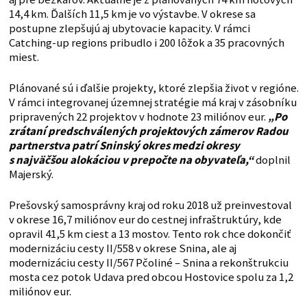
14,4 km. Ďalších 11,5 km je vo výstavbe. V okrese sa
postupne zlepšujú aj ubytovacie kapacity. V rámci
Catching-up regions pribudlo i 200 lôžok a 35 pracovných
miest.
Plánované sú i ďalšie projekty, ktoré zlepšia život v regióne.
V rámci integrovanej územnej stratégie má kraj v zásobníku
pripravených 22 projektov v hodnote 23 miliónov eur.
„Po
zrátaní predschválených projektových zámerov Radou
partnerstva patrí Sninský okres medzi okresy
s najväčšou alokáciou v prepočte na obyvateľa,“
doplnil
Majerský.
Prešovský samosprávny kraj od roku 2018 už preinvestoval
v okrese 16,7 miliónov eur do cestnej infraštruktúry, kde
opravil 41,5 km ciest a 13 mostov. Tento rok chce dokončiť
modernizáciu cesty II/558 v okrese Snina, ale aj
modernizáciu cesty II/567 Pčoliné – Snina a rekonštrukciu
mosta cez potok Udava pred obcou Hostovice spolu za 1,2
miliónov eur.