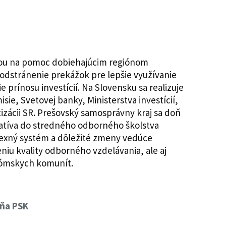
ívou na pomoc dobiehajúcim regiónom
, odstránenie prekážok pre lepšie využívanie
 prínosu investícií. Na Slovensku sa realizuje
sie, Svetovej banky, Ministerstva investícií,
izácii SR. Prešovský samosprávny kraj sa doň
iciatíva do stredného odborného školstva
lexný systém a dôležité zmeny vedúce
eniu kvality odborného vzdelávania, ale aj
rómskych komunít.
yňa PSK