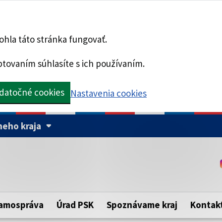
hla táto stránka fungovať.
tovaním súhlasíte s ich používaním.
datočné cookies
Nastavenia cookies
eho kraja
Táto stránka je zabezpe
Buďte pozorní a vždy sa ui
ého samosprávneho kraja.
zabezpečenú webovú strá
https:// pred názvom dom
amospráva
Úrad PSK
Spoznávame kraj
Kontak