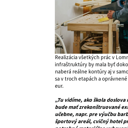
Realizácia všetkých prác v Lomn
infraštruktúry by mala byť dok
naberá reálne kontúry aj v samo
sa v troch etapách a oprávnené 
eur.
„Tu vidíme, ako škola doslova 
bude mať zrekonštruované exis
učebne, napr. pre výučbu barb
športový areál, cvičný hotel 