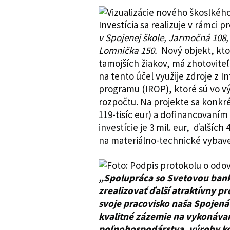
Investícia sa realizuje v rámci p
v Spojenej škole, Jarmočná 108,
Lomnička 150.
Nový objekt, kto
tamojších žiakov, má zhotoviteľ
na tento účel využije zdroje z
programu (IROP), ktoré sú vo výš
rozpočtu. Na projekte sa konkr
119-tisíc eur) a dofinancovaním 
investície je 3 mil. eur, ďalších
na materiálno-technické vybave
„Spolupráca so Svetovou ban
zrealizovať ďalší atraktívny pr
svoje pracovisko naša Spojená
kvalitné zázemie na vykonávani
poľnohospodárstva, výroby kon