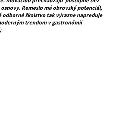
e. Inováciou prechádzajú postupne tiež
 osnovy. Remeslo má obrovský potenciál,
né odborné školstvo tak výrazne napreduje
 moderným trendom v gastronómii
ý.