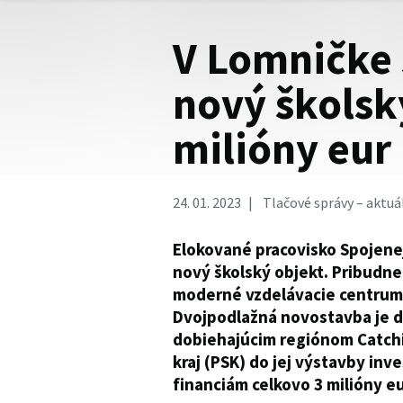
V Lomničke 
nový školsk
milióny eur
24. 01. 2023
Tlačové správy – aktuá
Elokované pracovisko Spojene
nový školský objekt. Pribudn
moderné vzdelávacie centrum 
Dvojpodlažná novostavba je ďa
dobiehajúcim regiónom Catch
kraj (PSK) do jej výstavby in
financiám celkovo 3 milióny eu