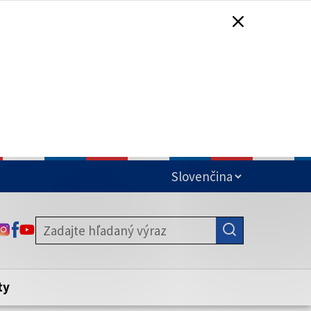
čená
ODKAZ SA OTVORÍ NA NOVEJ KARTE
ODKAZ SA OTVORÍ NA NOVEJ KARTE
ODKAZ SA OTVORÍ NA NOVEJ KARTE
stite, že zdieľate informácie iba cez
nku. Zabezpečená stránka vždy začína
ény webového sídla.
ty