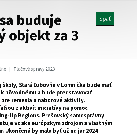
sa buduje
Späť
ý objekt za 3
lne
Tlačové správy 2023
j školy, Stará Ľubovňa v Lomničke bude mať
e k pôvodnému a bude predstavovať
pre remeslá a náborové aktivity.
lšou z aktivít iniciatívy na pomoc
ing-Up Regions. Prešovský samosprávny
vestuje vďaka európskym zdrojom a vlastným
r. Ukončená by mala byť už na jar 2024