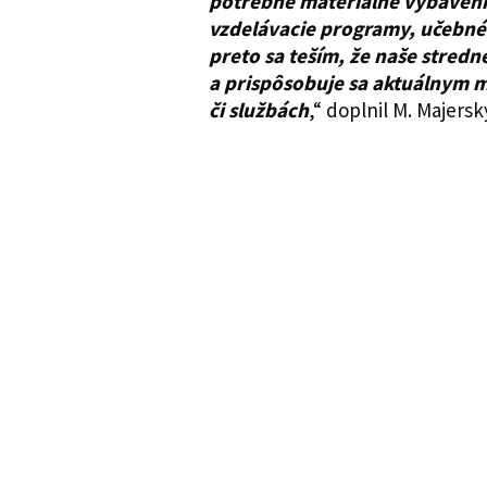
potrebné materiálne vybaveni
vzdelávacie programy, učebné
preto sa teším, že naše stred
a prispôsobuje sa aktuálnym
či službách
,“ doplnil M. Majersk