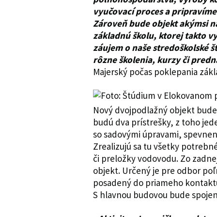
vyučovací proces a pripravíme 
Zároveň bude objekt akýmsi n
základnú školu, ktorej takto v
záujem o naše stredoškolské št
rôzne školenia, kurzy či pred
Majerský počas poklepania zák
Nový dvojpodlažný objekt bude
budú dva prístrešky, z toho jede
so sadovými úpravami, spevnen
Zrealizujú sa tu všetky potrebné
či preložky vodovodu. Zo zadne
objekt. Určený je pre odbor po
posadený do priameho kontaktu
S hlavnou budovou bude spoje