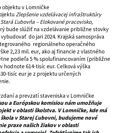
rojektu
Zlepšenie vzdelávacej infraštruktúry
 Stará Ľubovňa – Elokované pracovisko,
rý bude slúžiť na vzdelávanie približne stovky
 vybudovať do jari 2024. Krajská samospráva
 Integrovaného regionálneho operačného
ke 2,23 mil. eur, ako aj financie z vlastného
étne podieľa 5 % spolufinancovaním (približne
v hodnote 614-tisíc eur. Celková výška
 430-tisíc eur je z projektu určených
nie.
kou a Európskou komisiou nám umožňuje
ojekt v oblasti školstva. V Lomničke, kde má
 škola v Starej Ľubovni, budujeme nové
e praxe našich žiakov v oblasti
fekcie a remesiel. Zefektívnime tak ich