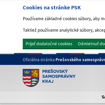
Cookies na stránke PSK
Používame základné cookies súbory, aby mo
Taktiež používame analytické súbory, akcep
Prijať dodatočné cookies
Odmietnuť do
PRESKOČIŤ NA HLAVNÝ OBSAH
Oficiálna stránka
Prešovského samosprávn
Doména psk.sk je oficiálna
Toto je oficiálna webová stránka Prešovsk
Oficiálne stránky využívajú doménu psk.sk.
S