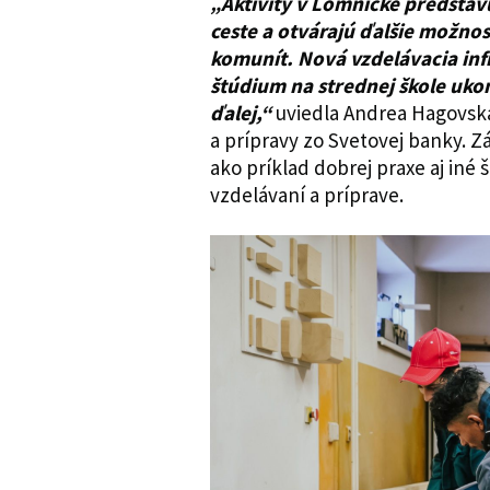
„Aktivity v Lomničke predstav
ceste a otvárajú ďalšie možnos
komunít. Nová vzdelávacia inf
štúdium na strednej škole uko
ďalej,“
uviedla Andrea Hagovská
a prípravy zo Svetovej banky. Z
ako príklad dobrej praxe aj iné
vzdelávaní a príprave.