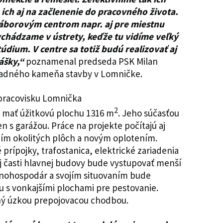
ich aj na začlenenie do pracovného života.
áborovým centrom napr. aj pre miestnu
ychádzame v ústrety, keďže tu vidíme veľký
údium. V centre sa totiž budú realizovať aj
nášky,“
poznamenal predseda PSK Milan
ladného kameňa stavby v Lomničke.
2
 mať úžitkovú plochu 1316 m
. Jeho súčasťou
n s garážou. Práce na projekte počítajú aj
ím okolitých plôch a novým oplotením.
 prípojky, trafostanica, elektrické zariadenia
j časti hlavnej budovy bude vystupovať menší
ľnohospodár a svojím situovaním bude
 s vonkajšími plochami pre pestovanie.
ný úzkou prepojovacou chodbou.