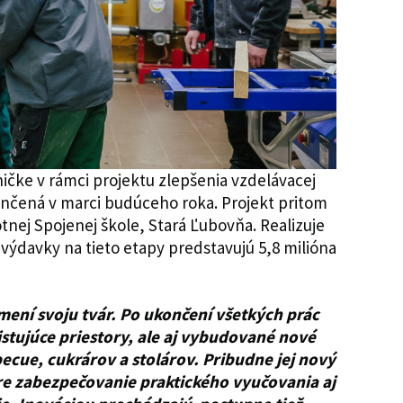
ičke v rámci projektu zlepšenia vzdelávacej
ončená v marci budúceho roka. Projekt pritom
tnej Spojenej škole, Stará Ľubovňa. Realizuje
výdavky na tieto etapy predstavujú 5,8 milióna
mení svoju tvár. Po ukončení všetkých prác
tujúce priestory, ale aj vybudované nové
ecue, cukrárov a stolárov. Pribudne jej nový
pre zabezpečovanie praktického vyučovania aj