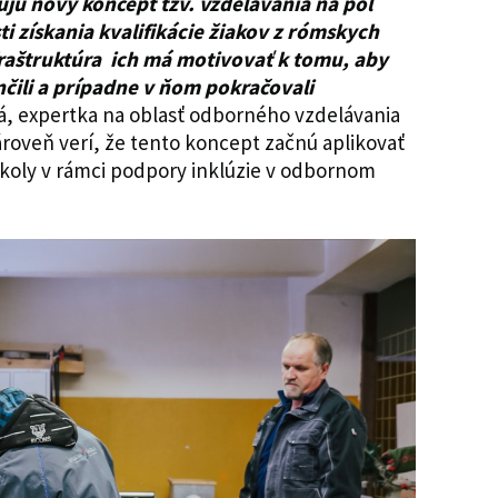
ujú nový koncept tzv. vzdelávania na pol
ti získania kvalifikácie žiakov z rómskych
raštruktúra
ich má motivovať k tomu, aby
nčili a prípadne v ňom pokračovali
, expertka na oblasť odborného vzdelávania
ároveň verí, že tento koncept začnú aplikovať
 školy v rámci podpory inklúzie v odbornom