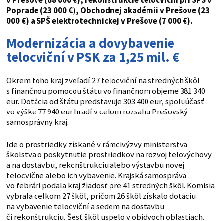
v Prešove (88 000 €), rekonštrukcie telocviční pri SPŠ v
Poprade (23 000 €), Obchodnej akadémii v Prešove (23
000 €) a SPŠ elektrotechnickej v Prešove (7 000 €).
Modernizácia a dovybavenie
telocviční v PSK za 1,25 mil. €
Okrem toho kraj zveľadí 27 telocviční na stredných škôl
s finančnou pomocou štátu vo finančnom objeme 381 340
eur. Dotácia od štátu predstavuje 303 400 eur, spoluúčasť
vo výške 77 940 eur hradí v celom rozsahu Prešovský
samosprávny kraj.
Ide o prostriedky získané v rámcivýzvy ministerstva
školstva o poskytnutie prostriedkov na rozvoj telovýchovy
a na dostavbu, rekonštrukciu alebo výstavbu novej
telocvične alebo ich vybavenie. Krajská samospráva
vo febrári podala kraj žiadosť pre 41 stredných škôl. Komisia
vybrala celkom 27 škôl, pričom 26 škôl získalo dotáciu
na vybavenie telocviční a sedem na dostavbu
či rekonštrukciu. Šesť škôl uspelo v obidvoch oblastiach.