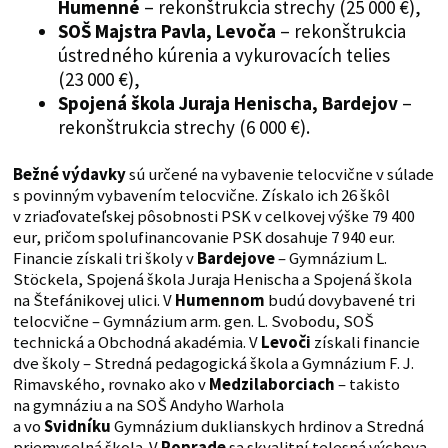
Humenné
– rekonštrukcia strechy (25 000 €),
SOŠ Majstra Pavla, Levoča
– rekonštrukcia
ústredného kúrenia a vykurovacích telies
(23 000 €),
Spojená škola Juraja Henischa, Bardejov
–
rekonštrukcia strechy (6 000 €).
Bežné výdavky
sú určené na vybavenie telocvične v súlade
s povinným vybavením telocvične. Získalo ich 26 škôl
v zriaďovateľskej pôsobnosti PSK v celkovej výške 79 400
eur, pričom spolufinancovanie PSK dosahuje 7 940 eur.
Financie získali tri školy v
Bardejove
– Gymnázium L.
Stöckela, Spojená škola Juraja Henischa a Spojená škola
na Štefánikovej ulici. V
Humennom
budú dovybavené tri
telocvične – Gymnázium arm. gen. L. Svobodu, SOŠ
technická a Obchodná akadémia. V
Levoči
získali financie
dve školy – Stredná pedagogická škola a Gymnázium F. J.
Rimavského, rovnako ako v
Medzilaborciach
– takisto
na gymnáziu a na SOŠ Andyho Warhola
a vo
Svidníku
Gymnázium duklianskych hrdinov a Stredná
priemyselná škola. V
Poprade
sa skvalitní telesná výchova