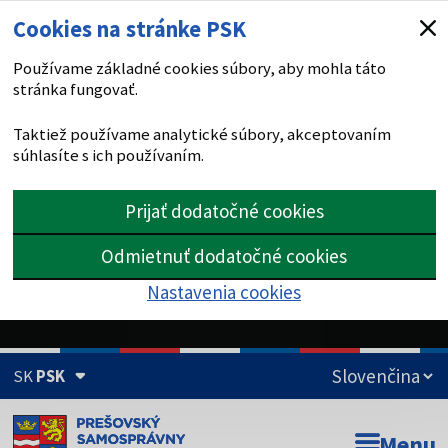
Cookies na stránke PSK
Používame základné cookies súbory, aby mohla táto
stránka fungovať.
Taktiež používame analytické súbory, akceptovaním
súhlasíte s ich používaním.
Prijať dodatočné cookies
Odmietnuť dodatočné cookies
Nastavenia cookies
SK
PSK
Doména psk.sk je oficiálna
Menu