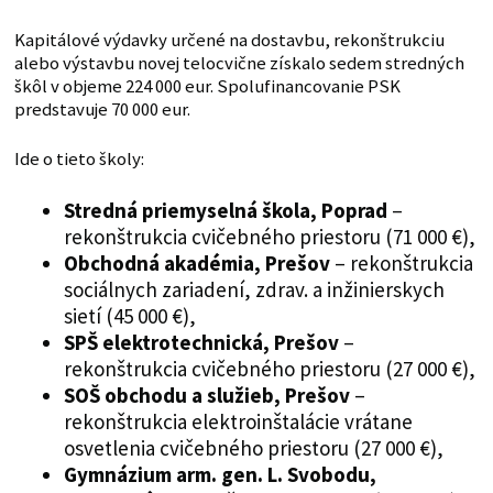
Kapitálové výdavky určené na dostavbu, rekonštrukciu
alebo výstavbu novej telocvične získalo sedem stredných
škôl v objeme 224 000 eur. Spolufinancovanie PSK
predstavuje 70 000 eur.
Ide o tieto školy:
Stredná priemyselná škola, Poprad
–
rekonštrukcia cvičebného priestoru (71 000 €),
Obchodná akadémia, Prešov
– rekonštrukcia
sociálnych zariadení, zdrav. a inžinierskych
sietí (45 000 €),
SPŠ elektrotechnická, Prešov
–
rekonštrukcia cvičebného priestoru (27 000 €),
SOŠ obchodu a služieb, Prešov
–
rekonštrukcia elektroinštalácie vrátane
osvetlenia cvičebného priestoru (27 000 €),
Gymnázium arm. gen. L. Svobodu,