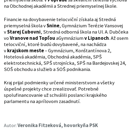
na Obchodnej akadémii a Strednej priemyselnej škole.
Financie na dovybavenie telocviční získala aj Stredná
priemyselná škola v
Snine
, Gymnázium Terézie Vansovej
v
Starej Ľubovni
, Stredná odborná škola na Ul. A. Dubčeka
vo
Vranove nad Topľou
aGymnázium
v Lipanoch
. Až osem
telocviční, ktoré budú dovybavené, na nachádza
v
krajskom meste
– Gymnázium, Konštantínova 2,
Hotelová akadémia, Obchodná akadémia, SPŠ
elektrotechnická, SPŠ strojnícka, SPŠ na Bardejovskej 24,
SOŠ obchodu a služieb a SOŠ podnikania.
Kraj prijal podmienky určené ministerstvom a všetky
úspešné projekty chce zrealizovať. Potrebné
spolufinancovanie už schválili poslanci krajského
parlamentu na aprílovom zasadnutí.
Autor:
Veronika Fitzeková, hovorkyňa PSK