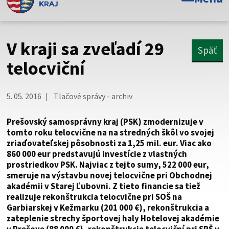
Toto je oficiálna webová stránka Prešovského
samosprávneho kraja. Oficiálne stránky využívajú doménu
psk.sk.
V kraji sa zveľadí 29
Späť
Táto stránka je zabezpečená
telocviční
Buďte pozorní a vždy sa uistite, že zdieľate informácie iba
cez zabezpečenú webovú stránku. Zabezpečená stránka
5. 05. 2016
Tlačové správy - archiv
vždy začína https:// pred názvom domény webového sídla.
Prešovský samosprávny kraj (PSK) zmodernizuje v
tomto roku telocvične na na stredných škôl vo svojej
zriaďovateľskej pôsobnosti za 1,25 mil. eur. Viac ako
860 000 eur predstavujú investície z vlastných
prostriedkov PSK. Najviac z tejto sumy, 522 000 eur,
smeruje na výstavbu novej telocvične pri Obchodnej
akadémii v Starej Ľubovni. Z tieto financie sa tiež
realizuje rekonštrukcia telocvične pri SOŠ na
Garbiarskej v Kežmarku (201 000 €), rekonštrukcia a
zateplenie strechy športovej haly Hotelovej akadémie