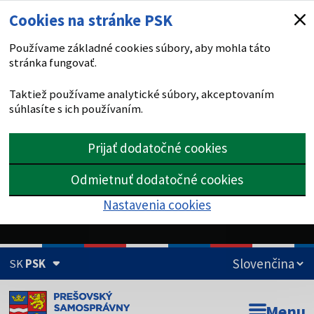
Cookies na stránke PSK
Používame základné cookies súbory, aby mohla táto
stránka fungovať.
Taktiež používame analytické súbory, akceptovaním
súhlasíte s ich používaním.
Prijať dodatočné cookies
Odmietnuť dodatočné cookies
Nastavenia cookies
SK
PSK
Doména psk.sk je oficiálna
Menu