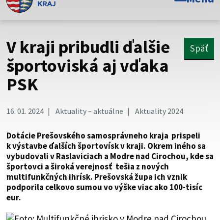
Toto je oficiálna webová stránka Prešovského
samosprávneho kraja. Oficiálne stránky využívajú doménu
psk.sk.
V kraji pribudli ďalšie
Späť
Táto stránka je zabezpečená
športoviská aj vďaka
PSK
Buďte pozorní a vždy sa uistite, že zdieľate informácie iba
cez zabezpečenú webovú stránku. Zabezpečená stránka
vždy začína https:// pred názvom domény webového sídla.
16. 01. 2024
Aktuality – aktuálne
Aktuality 2024
Dotácie Prešovského samosprávneho kraja prispeli
k výstavbe ďalších športovísk v kraji. Okrem iného sa
vybudovali v Raslaviciach a Modre nad Cirochou, kde sa
športovci a široká verejnosť tešia z nových
multifunkčných ihrísk. Prešovská župa ich vznik
podporila celkovo sumou vo výške viac ako 100-tisíc
eur.