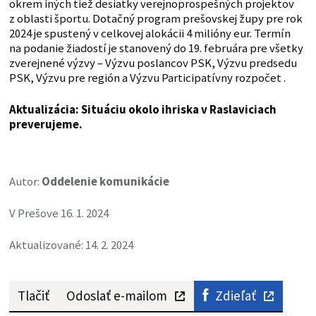
okrem iných tiež desiatky verejnoprospešných projektov
z oblasti športu. Dotačný program prešovskej župy pre rok
2024 je spustený v celkovej alokácii 4 milióny eur. Termín
na podanie žiadostí je stanovený do 19. februára pre všetky
zverejnené výzvy – Výzvu poslancov PSK, Výzvu predsedu
PSK, Výzvu pre región a Výzvu Participatívny rozpočet .
Aktualizácia: Situáciu okolo ihriska v Raslaviciach
preverujeme.
Autor:
Oddelenie komunikácie
V Prešove 16. 1. 2024
Aktualizované: 14. 2. 2024
Tlačiť
Odoslať e-mailom
Zdieľať