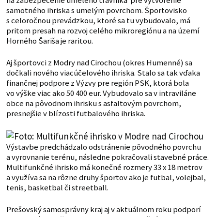
na zabezpečenie umelého trávnika pre vytvorenie
samotného ihriska s umelým povrchom. Športovisko
s celoročnou prevádzkou, ktoré sa tu vybudovalo, má
pritom presah na rozvoj celého mikroregiónu a na území
Horného Šariša je raritou.
Aj športovci z Modry nad Cirochou (okres Humenné) sa
dočkali nového viacúčelového ihriska. Stalo sa tak vďaka
finančnej podpore z Výzvy pre región PSK, ktorá bola
vo výške viac ako 50 400 eur. Vybudovalo sa v intraviláne
obce na pôvodnom ihrisku s asfaltovým povrchom,
presnejšie v blízosti futbalového ihriska.
Výstavbe predchádzalo odstránenie pôvodného povrchu
a vyrovnanie terénu, následne pokračovali stavebné práce.
Multifunkčné ihrisko má konečné rozmery 33 x 18 metrov
a využíva sa na rôzne druhy športov ako je futbal, volejbal,
tenis, basketbal či streetball.
Prešovský samosprávny kraj aj v aktuálnom roku podporí