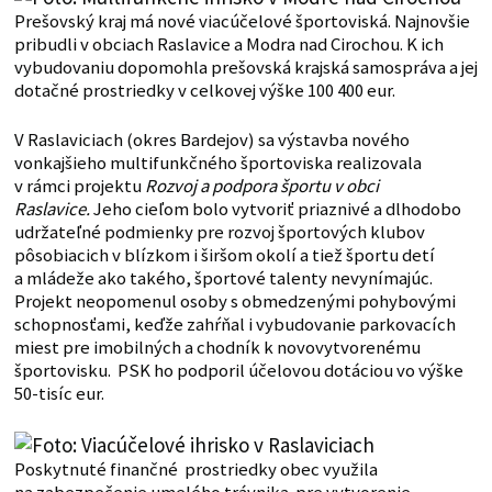
Prešovský kraj má nové viacúčelové športoviská. Najnovšie
pribudli v obciach Raslavice a Modra nad Cirochou. K ich
vybudovaniu dopomohla prešovská krajská samospráva a jej
dotačné prostriedky v celkovej výške 100 400 eur.
V Raslaviciach (okres Bardejov) sa výstavba nového
vonkajšieho multifunkčného športoviska realizovala
v rámci projektu
Rozvoj a podpora športu v obci
Raslavice.
Jeho cieľom bolo vytvoriť priaznivé a dlhodobo
udržateľné podmienky pre rozvoj športových klubov
pôsobiacich v blízkom i širšom okolí a tiež športu detí
a mládeže ako takého, športové talenty nevynímajúc.
Projekt neopomenul osoby s obmedzenými pohybovými
schopnosťami, keďže zahŕňal i vybudovanie parkovacích
miest pre imobilných a chodník k novovytvorenému
športovisku. PSK ho podporil účelovou dotáciou vo výške
50-tisíc eur.
Poskytnuté finančné prostriedky obec využila