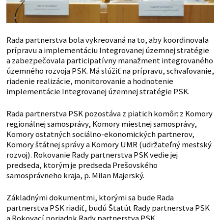
Rada partnerstva bola vykreovaná na to, aby koordinovala
prípravu a implementáciu Integrovanej územnej stratégie
a zabezpečovala participatívny manažment integrovaného
územného rozvoja PSK. Má slúžiť na prípravu, schvaľovanie,
riadenie realizácie, monitorovanie a hodnotenie
implementácie Integrovanej územnej stratégie PSK.
Rada partnerstva PSK pozostáva z piatich komôr: z Komory
regionálnej samosprávy, Komory miestnej samosprávy,
Komory ostatných sociálno-ekonomických partnerov,
Komory štátnej správy a Komory UMR (udržateľný mestský
rozvoj). Rokovanie Rady partnerstva PSK vedie jej
predseda, ktorým je predseda Prešovského
samosprávneho kraja, p. Milan Majerský.
Základnými dokumentmi, ktorými sa bude Rada
partnerstva PSK riadiť, budú Štatút Rady partnerstva PSK
a Rokovací poriadok Rady partnerstva PSK.