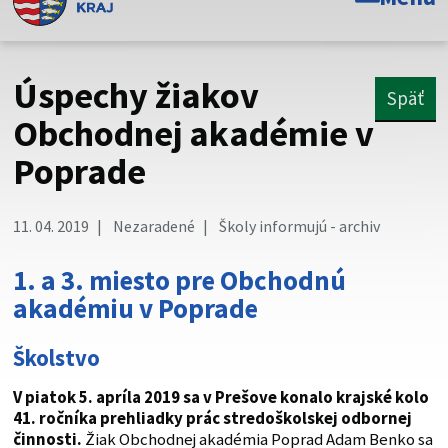
Toto je oficiálna webová stránka Prešovského
samosprávneho kraja. Oficiálne stránky využívajú doménu
psk.sk.
Úspechy žiakov
Späť
Táto stránka je zabezpečená
Obchodnej akadémie v
Poprade
Buďte pozorní a vždy sa uistite, že zdieľate informácie iba
cez zabezpečenú webovú stránku. Zabezpečená stránka
vždy začína https:// pred názvom domény webového sídla.
11. 04. 2019
Nezaradené
Školy informujú - archiv
1. a 3. miesto pre Obchodnú
akadémiu v Poprade
Školstvo
V piatok 5. apríla 2019 sa v Prešove konalo krajské kolo
41. ročníka prehliadky prác stredoškolskej odbornej
činnosti.
Žiak Obchodnej akadémia Poprad Adam Benko sa