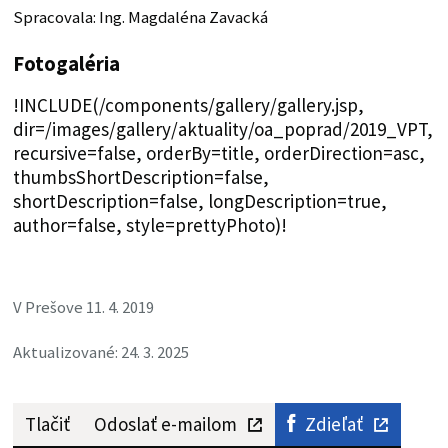
Spracovala: Ing. Magdaléna Zavacká
Fotogaléria
!INCLUDE(/components/gallery/gallery.jsp,
dir=/images/gallery/aktuality/oa_poprad/2019_VPT,
recursive=false, orderBy=title, orderDirection=asc,
thumbsShortDescription=false,
shortDescription=false, longDescription=true,
author=false, style=prettyPhoto)!
V Prešove 11. 4. 2019
Aktualizované: 24. 3. 2025
Tlačiť
Odoslať e-mailom
Zdieľať