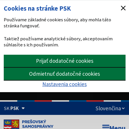
Cookies na stránke PSK
Používame základné cookies súbory, aby mohla táto
stránka fungovať.
Taktiež používame analytické súbory, akceptovaním
súhlasíte s ich používaním.
Prijať dodatočné cookies
Odmietnuť dodatočné cookies
Nastavenia cookies
SK
PSK
Doména psk.sk je oficiálna
Menu