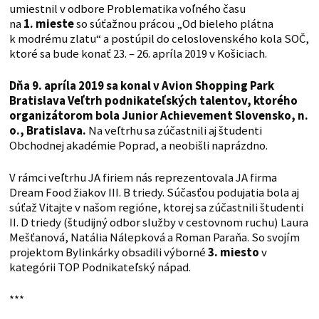
umiestnil v odbore Problematika voľného času
na
1. mieste
so súťažnou prácou „Od bieleho plátna
k modrému zlatu“ a postúpil do celoslovenského kola SOČ,
ktoré sa bude konať 23. – 26. apríla 2019 v Košiciach.
Dňa 9. apríla 2019 sa konal v Avion Shopping Park
Bratislava Veľtrh podnikateľských talentov, ktorého
organizátorom bola Junior Achievement Slovensko, n.
o., Bratislava.
Na veľtrhu sa zúčastnili aj študenti
Obchodnej akadémie Poprad, a neobišli naprázdno.
V rámci veľtrhu JA firiem nás reprezentovala JA firma
Dream Food žiakov III. B triedy. Súčasťou podujatia bola aj
súťaž Vitajte v našom regióne, ktorej sa zúčastnili študenti
II. D triedy (študijný odbor služby v cestovnom ruchu) Laura
Mešťanová, Natália Nálepková a Roman Paraňa. So svojím
projektom Bylinkárky obsadili výborné
3. miesto
v
kategórii TOP Podnikateľský nápad.
***