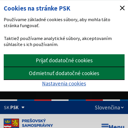
Cookies na stránke PSK
Používame základné cookies súbory, aby mohla táto
stránka fungovať.
Taktiež používame analytické súbory, akceptovaním
súhlasíte s ich používaním.
Prijať dodatočné cookies
Odmietnuť dodatočné cookies
Nastavenia cookies
SK
PSK
Doména psk.sk je oficiálna
Menu