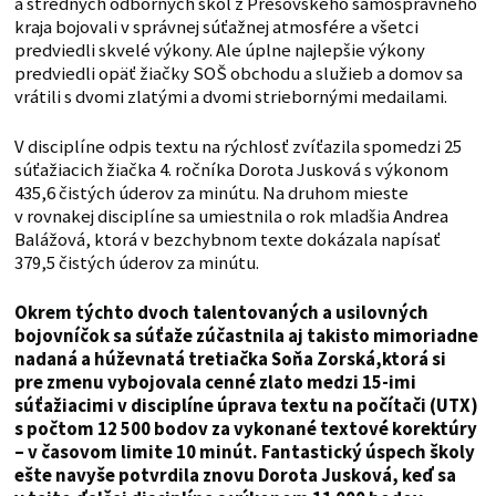
a stredných odborných škôl z Prešovského samosprávneho
kraja bojovali v správnej súťažnej atmosfére a všetci
predviedli skvelé výkony. Ale úplne najlepšie výkony
predviedli opäť žiačky SOŠ obchodu a služieb a domov sa
vrátili s dvomi zlatými a dvomi striebornými medailami.
V disciplíne odpis textu na rýchlosť zvíťazila spomedzi 25
súťažiacich žiačka 4. ročníka Dorota Jusková s výkonom
435,6 čistých úderov za minútu. Na druhom mieste
v rovnakej disciplíne sa umiestnila o rok mladšia Andrea
Balážová, ktorá v bezchybnom texte dokázala napísať
379,5 čistých úderov za minútu.
Okrem týchto dvoch talentovaných a usilovných
bojovníčok sa súťaže zúčastnila aj takisto mimoriadne
nadaná a húževnatá tretiačka Soňa Zorská,ktorá si
pre zmenu vybojovala cenné zlato medzi 15-imi
súťažiacimi v disciplíne úprava textu na počítači (UTX)
s počtom 12 500 bodov za vykonané textové korektúry
– v časovom limite 10 minút. Fantastický úspech školy
ešte navyše potvrdila znovu Dorota Jusková, keď sa