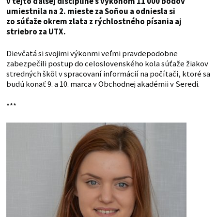
v tejto ďalšej disciplíne s výkonom 11 000 bodov
umiestnila na 2. mieste za Soňou a odniesla si
zo súťaže okrem zlata z rýchlostného písania aj
striebro za UTX.
Dievčatá si svojimi výkonmi veľmi pravdepodobne
zabezpečili postup do celoslovenského kola súťaže žiakov
stredných škôl v spracovaní informácií na počítači, ktoré sa
budú konať 9. a 10. marca v Obchodnej akadémii v Seredi.
***