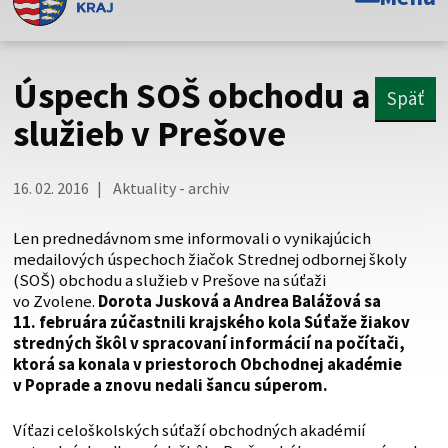
Toto je oficiálna webová stránka Prešovského
samosprávneho kraja. Oficiálne stránky využívajú doménu
psk.sk.
Úspech SOŠ obchodu a
Späť
Táto stránka je zabezpečená
služieb v Prešove
Buďte pozorní a vždy sa uistite, že zdieľate informácie iba
cez zabezpečenú webovú stránku. Zabezpečená stránka
16. 02. 2016
Aktuality - archiv
vždy začína https:// pred názvom domény webového sídla.
Len prednedávnom sme informovali o vynikajúcich
medailových úspechoch žiačok Strednej odbornej školy
(SOŠ) obchodu a služieb v Prešove na súťaži
vo Zvolene.
Dorota Jusková a Andrea Balážová sa
11. februára zúčastnili krajského kola Súťaže žiakov
stredných škôl v spracovaní informácií na počítači,
ktorá sa konala v priestoroch Obchodnej akadémie
v Poprade a znovu nedali šancu súperom.
Víťazi celoškolských súťaží obchodných akadémií