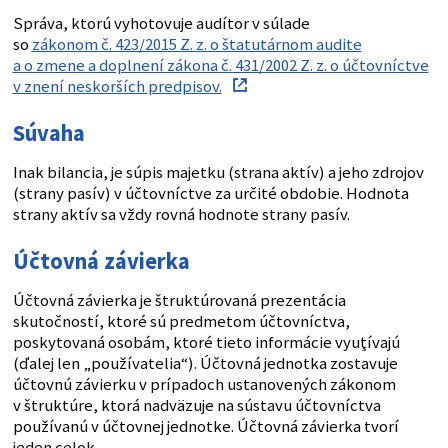
Správa, ktorú vyhotovuje audítor v súlade
so
zákonom č. 423/2015 Z. z. o štatutárnom audite
a o zmene a doplnení zákona č. 431/2002 Z. z. o účtovníctve
v znení neskorších predpisov.
Súvaha
Inak bilancia, je súpis majetku (strana aktív) a jeho zdrojov
(strany pasív) v účtovníctve za určité obdobie. Hodnota
strany aktív sa vždy rovná hodnote strany pasív.
Účtovná závierka
Účtovná závierka je štruktúrovaná prezentácia
skutočností, ktoré sú predmetom účtovníctva,
poskytovaná osobám, ktoré tieto informácie vyuţívajú
(ďalej len „používatelia“). Účtovná jednotka zostavuje
účtovnú závierku v prípadoch ustanovených zákonom
v štruktúre, ktorá nadväzuje na sústavu účtovníctva
používanú v účtovnej jednotke. Účtovná závierka tvorí
jeden celok.