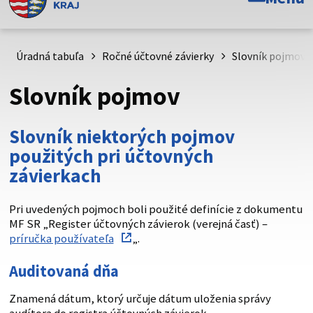
Toto je oficiálna webová stránka Prešovského
samosprávneho kraja. Oficiálne stránky využívajú doménu
psk.sk.
Úradná tabuľa
Ročné účtovné závierky
Slovník pojmov
Táto stránka je zabezpečená
Slovník pojmov
Buďte pozorní a vždy sa uistite, že zdieľate informácie iba
cez zabezpečenú webovú stránku. Zabezpečená stránka
Slovník niektorých pojmov
vždy začína https:// pred názvom domény webového sídla.
použitých pri účtovných
závierkach
Pri uvedených pojmoch boli použité definície z dokumentu
MF SR „Register účtovných závierok (verejná časť) –
príručka používateľa
„.
Auditovaná dňa
Znamená dátum, ktorý určuje dátum uloženia správy