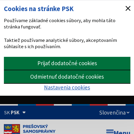
Cookies na stránke PSK
Používame základné cookies súbory, aby mohla táto
stránka fungovať.
Taktiež používame analytické súbory, akceptovaním
súhlasíte s ich používaním.
Prijať dodatočné cookies
Odmietnuť dodatočné cookies
Nastavenia cookies
SK
PSK
Doména psk.sk je oficiálna
Menu