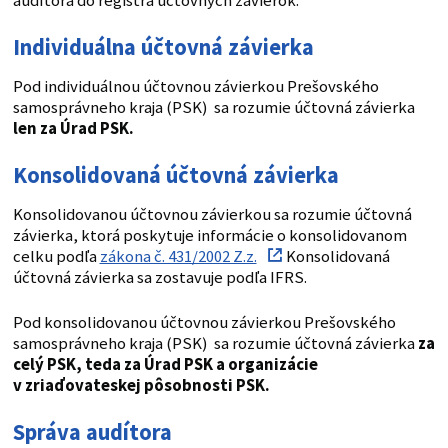
audítora do registra účtovných závierok.
Individuálna účtovná závierka
Pod individuálnou účtovnou závierkou Prešovského
samosprávneho kraja (PSK) sa rozumie účtovná závierka
len za
Úrad PSK.
Konsolidovaná účtovná závierka
Konsolidovanou účtovnou závierkou sa rozumie účtovná
závierka, ktorá poskytuje informácie o konsolidovanom
celku podľa
zákona č. 431/2002 Z.z.
Konsolidovaná
účtovná závierka sa zostavuje podľa IFRS.
Pod konsolidovanou účtovnou závierkou Prešovského
samosprávneho kraja (PSK) sa rozumie účtovná závierka
za
celý PSK,
teda za Úrad PSK a organizácie
v zriaďovateskej pôsobnosti PSK.
Správa audítora