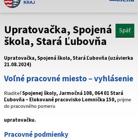
Toto je oficiálna webová stránka Prešovského
samosprávneho kraja. Oficiálne stránky využívajú doménu
psk.sk.
Upratovačka, Spojená
Späť
Táto stránka je zabezpečená
škola, Stará Ľubovňa
Buďte pozorní a vždy sa uistite, že zdieľate informácie iba
cez zabezpečenú webovú stránku. Zabezpečená stránka
Upratovačka, Spojená škola, Stará Ľubovňa (uzávierka
vždy začína https:// pred názvom domény webového sídla.
21.08.2024)
Voľné pracovné miesto – vyhlásenie
Riaditeľ
Spojenej školy, Jarmočná 108, 064 01 Stará
Ľubovňa – Elokované pracovisko Lomnička 150,
prijme
do pracovného pomeru
upratovačku.
Pracovné podmienky