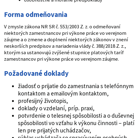
Forma odmeňovania
V zmysle zákona NR SR č. 553/2003 Z. z. o odmeňovaní
niektorých zamestnancov pri výkone práce vo verejnom
záujme a o zmene a doplnení niektorých zákonov v znení
neskorších predpisov a nariadenia vlády č. 388/2018 Z. z.,
ktorým sa ustanovujú zvýšené stupnice platových taríf
zamestnancov pri výkone práce vo verejnom záujme.
Požadované doklady
žiadosť o prijatie do zamestnania s telefónnym
kontaktom a emailovým kontaktom,
profesijný životopis,
doklady o vzdelaní, príp. praxi,
potvrdenie o telesnej spôsobilosti a o duševnej
spôsobilosti vo vzťahu k výkonu činnosti – platí
len pre prijatých uchádzačov,
súhlas uchádzača so spracúvaním osobných