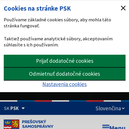
Cookies na stránke PSK
Používame základné cookies súbory, aby mohla táto
stránka fungovať.
Taktiež používame analytické súbory, akceptovaním
súhlasíte s ich používaním.
Prijať dodatočné cookies
Odmietnuť dodatočné cookies
Nastavenia cookies
SK
PSK
Doména psk.sk je oficiálna
Menu