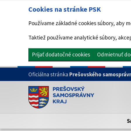
Cookies na stránke PSK
Používame základné cookies súbory, aby mo
Taktiež používame analytické súbory, akcep
Prijať dodatočné cookies
Odmietnuť do
PRESKOČIŤ NA HLAVNÝ OBSAH
Oficiálna stránka
Prešovského samosprávn
Doména psk.sk je oficiálna
Toto je oficiálna webová stránka Prešovsk
Oficiálne stránky využívajú doménu psk.sk.
S