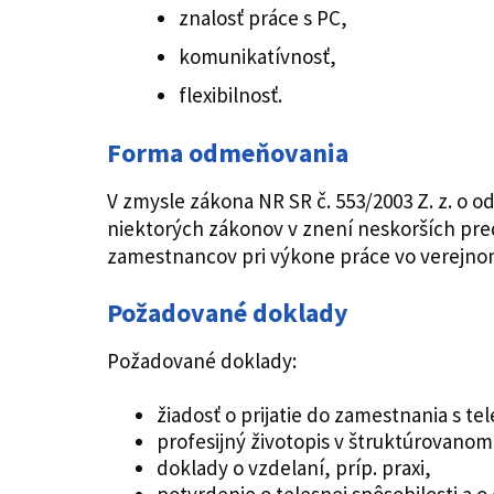
znalosť práce s PC,
komunikatívnosť,
flexibilnosť.
Forma odmeňovania
V zmysle zákona NR SR č. 553/2003 Z. z. o
niektorých zákonov v znení neskorších predp
zamestnancov pri výkone práce vo verejno
Požadované doklady
Požadované doklady:
žiadosť o prijatie do zamestnania s
profesijný životopis v štruktúrovano
doklady o vzdelaní, príp. praxi,