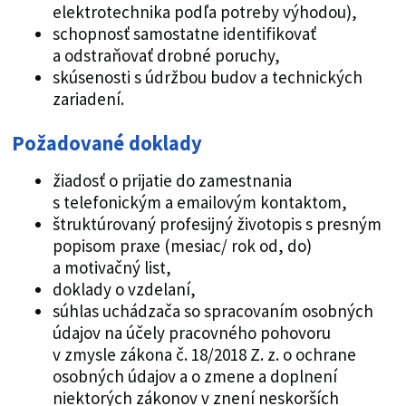
elektrotechnika podľa potreby výhodou),
schopnosť samostatne identifikovať
a odstraňovať drobné poruchy,
skúsenosti s údržbou budov a technických
zariadení.
Požadované doklady
žiadosť o prijatie do zamestnania
s telefonickým a emailovým kontaktom,
štruktúrovaný profesijný životopis s presným
popisom praxe (mesiac/ rok od, do)
a motivačný list,
doklady o vzdelaní,
súhlas uchádzača so spracovaním osobných
údajov na účely pracovného pohovoru
v zmysle zákona č. 18/2018 Z. z. o ochrane
osobných údajov a o zmene a doplnení
niektorých zákonov v znení neskorších