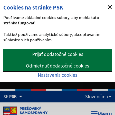
Cookies na stránke PSK
Používame základné cookies súbory, aby mohla táto
stránka fungovať.
Taktiež používame analytické súbory, akceptovaním
súhlasíte s ich používaním.
Prijať dodatočné cookies
Odmietnuť dodatočné cookies
Nastavenia cookies
SK
PSK
Doména psk.sk je oficiálna
Menu