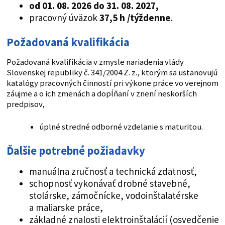
od 01. 08. 2026 do 31. 08. 2027,
pracovný úväzok
37,5 h
/týždenne
.
Požadovaná kvalifikácia
Požadovaná kvalifikácia v zmysle nariadenia vlády
Slovenskej republiky č. 341/2004 Z. z., ktorým sa ustanovujú
katalógy pracovných činností pri výkone práce vo verejnom
záujme a o ich zmenách a dopĺňaní v znení neskorších
predpisov,
úplné stredné odborné vzdelanie s maturitou.
Ďalšie potrebné požiadavky
manuálna zručnosť a technická zdatnosť,
schopnosť vykonávať drobné stavebné,
stolárske, zámočnícke, vodoinštalatérske
a maliarske práce,
základné znalosti elektroinštalácií (osvedčenie