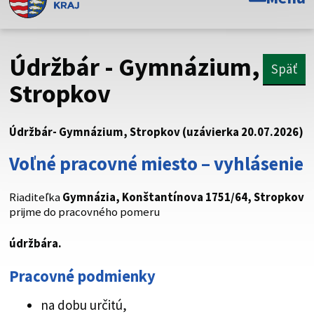
Toto je oficiálna webová stránka Prešovského
samosprávneho kraja. Oficiálne stránky využívajú doménu
psk.sk.
Údržbár - Gymnázium,
Späť
Táto stránka je zabezpečená
Stropkov
Buďte pozorní a vždy sa uistite, že zdieľate informácie iba
cez zabezpečenú webovú stránku. Zabezpečená stránka
Údržbár- Gymnázium, Stropkov (uzávierka 20.07.2026)
vždy začína https:// pred názvom domény webového sídla.
Voľné pracovné miesto – vyhlásenie
Riaditeľka
Gymnázia, Konštantínova 1751/64, Stropkov
prijme do pracovného pomeru
údržbára.
Pracovné podmienky
na dobu určitú,