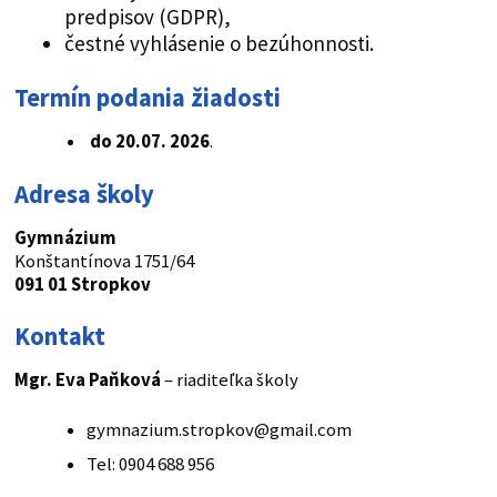
predpisov (GDPR),
čestné vyhlásenie o bezúhonnosti.
Termín podania žiadosti
do 20.07. 2026
.
Adresa školy
Gymnázium
Konštantínova 1751/64
091 01 Stropkov
Kontakt
Mgr. Eva Paňková
– riaditeľka školy
gymnazium.stropkov@gmail.com
Tel: 0904 688 956