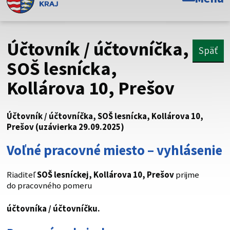
Toto je oficiálna webová stránka Prešovského
samosprávneho kraja. Oficiálne stránky využívajú doménu
psk.sk.
Účtovník / účtovníčka,
Späť
Táto stránka je zabezpečená
SOŠ lesnícka,
Kollárova 10, Prešov
Buďte pozorní a vždy sa uistite, že zdieľate informácie iba
cez zabezpečenú webovú stránku. Zabezpečená stránka
vždy začína https:// pred názvom domény webového sídla.
Účtovník / účtovníčka, SOŠ lesnícka, Kollárova 10,
Prešov (uzávierka 29.09.2025)
Voľné pracovné miesto – vyhlásenie
Riaditeľ
SOŠ lesníckej, Kollárova 10, Prešov
prijme
do pracovného pomeru
účtovníka / účtovníčku.