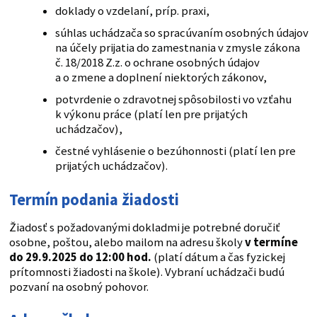
doklady o vzdelaní, príp. praxi,
súhlas uchádzača so spracúvaním osobných údajov
na účely prijatia do zamestnania v zmysle zákona
č. 18/2018 Z.z. o ochrane osobných údajov
a o zmene a doplnení niektorých zákonov,
potvrdenie o zdravotnej spôsobilosti vo vzťahu
k výkonu práce (platí len pre prijatých
uchádzačov),
čestné vyhlásenie o bezúhonnosti (platí len pre
prijatých uchádzačov).
Termín podania žiadosti
Žiadosť s požadovanými dokladmi je potrebné doručiť
osobne, poštou, alebo mailom na adresu školy
v termíne
do 29.9.2025 do 12:00 hod.
(platí dátum a čas fyzickej
prítomnosti žiadosti na škole). Vybraní uchádzači budú
pozvaní na osobný pohovor.