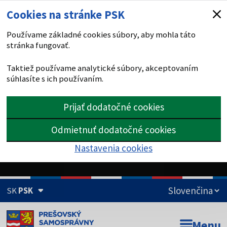
Cookies na stránke PSK
Používame základné cookies súbory, aby mohla táto
stránka fungovať.
Taktiež používame analytické súbory, akceptovaním
súhlasíte s ich používaním.
Prijať dodatočné cookies
Odmietnuť dodatočné cookies
Nastavenia cookies
SK
PSK
Doména psk.sk je oficiálna
Menu