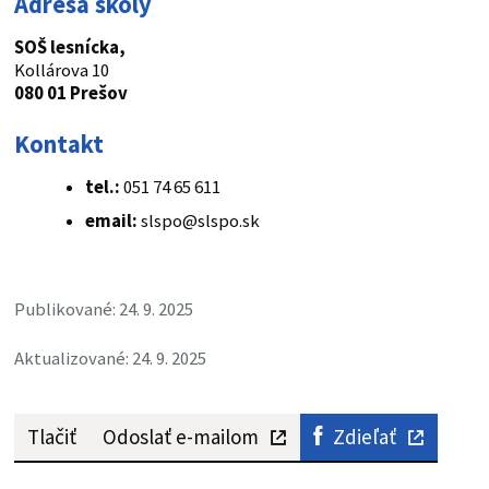
Adresa školy
SOŠ lesnícka,
Kollárova 10
080 01 Prešov
Kontakt
tel.:
051 74 65 611
email:
slspo@slspo.sk
Publikované: 24. 9. 2025
Aktualizované: 24. 9. 2025
Tlačiť
Odoslať e-mailom
Zdieľať