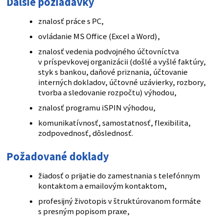
Ďalšie požiadavky
znalosť práce s PC,
ovládanie MS Office (Excel a Word),
znalosť vedenia podvojného účtovníctva
v príspevkovej organizácii (došlé a vyšlé faktúry,
styk s bankou, daňové priznania, účtovanie
interných dokladov, účtovné uzávierky, rozbory,
tvorba a sledovanie rozpočtu) výhodou,
znalosť programu iSPIN výhodou,
komunikatívnosť, samostatnosť, flexibilita,
zodpovednosť, dôslednosť.
Požadované doklady
žiadosť o prijatie do zamestnania s telefónnym
kontaktom a emailovým kontaktom,
profesijný životopis v štruktúrovanom formáte
s presným popisom praxe,