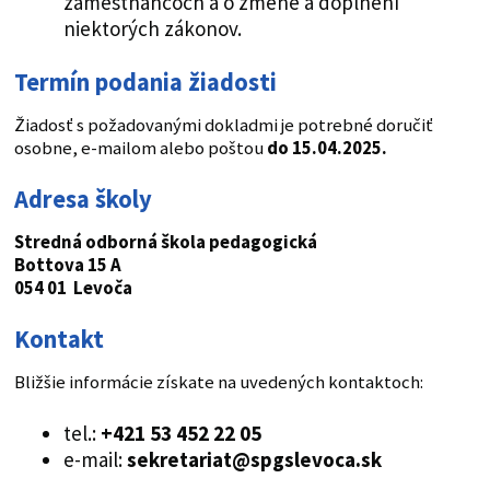
zamestnancoch a o zmene a doplnení
niektorých zákonov.
Termín podania žiadosti
Žiadosť s požadovanými dokladmi je potrebné doručiť
osobne, e-mailom alebo poštou
do 15.04.2025.
Adresa školy
Stredná odborná škola pedagogická
Bottova 15 A
054 01 Levoča
Kontakt
Bližšie informácie získate na uvedených kontaktoch:
tel.:
+421 53 452 22 05
e-mail:
sekretariat@spgslevoca.sk