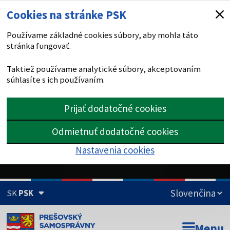
Cookies na stránke PSK
Používame základné cookies súbory, aby mohla táto
stránka fungovať.
Taktiež používame analytické súbory, akceptovaním
súhlasíte s ich používaním.
Prijať dodatočné cookies
Odmietnuť dodatočné cookies
Nastavenia cookies
SK
PSK
Doména psk.sk je oficiálna
Menu