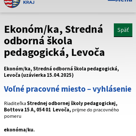
Toto je oficiálna webová stránka Prešovského
samosprávneho kraja. Oficiálne stránky využívajú doménu
psk.sk.
Ekonóm/ka, Stredná
Späť
Táto stránka je zabezpečená
odborná škola
pedagogická, Levoča
Buďte pozorní a vždy sa uistite, že zdieľate informácie iba
cez zabezpečenú webovú stránku. Zabezpečená stránka
vždy začína https:// pred názvom domény webového sídla.
Ekonóm/ka, Stredná odborná škola pedagogická,
Levoča (uzávierka 15.04.2025)
Voľné pracovné miesto – vyhlásenie
Riaditeľka
Strednej odbornej školy pedagogickej,
Bottova 15 A, 054 01 Levoča
,
prijme do pracovného
pomeru
ekonóma/ku
.