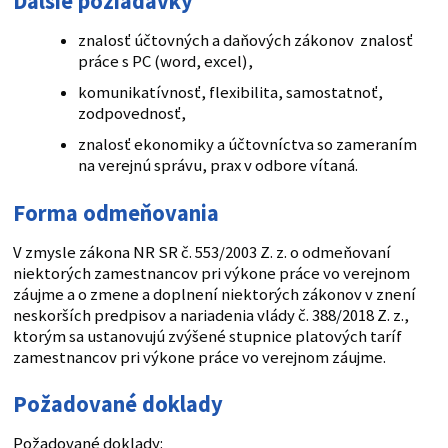
Ďalšie požiadavky
znalosť účtovných a daňových zákonov znalosť
práce s PC (word, excel),
komunikatívnosť, flexibilita, samostatnoť,
zodpovednosť,
znalosť ekonomiky a účtovníctva so zameraním
na verejnú správu, prax v odbore vítaná.
Forma odmeňovania
V zmysle zákona NR SR č. 553/2003 Z. z. o odmeňovaní
niektorých zamestnancov pri výkone práce vo verejnom
záujme a o zmene a doplnení niektorých zákonov v znení
neskorších predpisov a nariadenia vlády č. 388/2018 Z. z.,
ktorým sa ustanovujú zvýšené stupnice platových taríf
zamestnancov pri výkone práce vo verejnom záujme.
Požadované doklady
Požadované doklady: