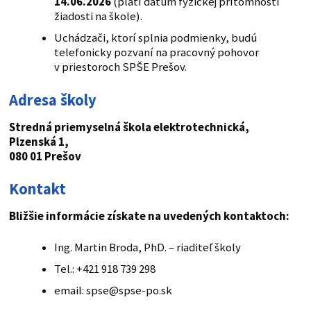
14.06.2026
(platí dátum fyzickej prítomnosti
žiadosti na škole).
Uchádzači, ktorí splnia podmienky, budú
telefonicky pozvaní na pracovný pohovor
v priestoroch SPŠE Prešov.
Adresa školy
Stredná priemyselná škola elektrotechnická,
Plzenská 1,
080 01 Prešov
Kontakt
Bližšie informácie získate na uvedených kontaktoch:
Ing. Martin Broda, PhD. – riaditeľ školy
Tel.: +421 918 739 298
email: spse@spse-po.sk