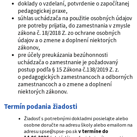
doklady o vzdelaní, potvrdenie o započítanej
pedagogickej praxe,
súhlas uchádzača na použitie osobných údajov
pre potreby prijatia, do zamestnania v zmysle
zákona č. 18/2018 Z. zo ochrane osobných
údajov a o zmene a doplnení niektorých
zákonov,
pre účely preukázania bezúhonnosti
uchádzača o zamestnanie je požadovaný
postup podľa § 15 Zákona č.138/2019 Z. z.
o pedagogických zamestnancoch a odborných
zamestnancoch a o zmene a doplnení
niektorých zákonov.
Termín podania žiadosti
Žiadosť s potrebnými dokladmi posielajte alebo
osobne doručte na adresu školy alebo emailom na
adresu spse@spse-po.sk
v termíne do