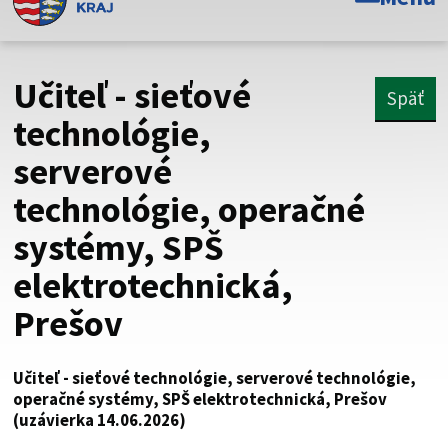
Toto je oficiálna webová stránka Prešovského
samosprávneho kraja. Oficiálne stránky využívajú doménu
psk.sk.
Učiteľ - sieťové
Späť
Táto stránka je zabezpečená
technológie,
serverové
Buďte pozorní a vždy sa uistite, že zdieľate informácie iba
cez zabezpečenú webovú stránku. Zabezpečená stránka
technológie, operačné
vždy začína https:// pred názvom domény webového sídla.
systémy, SPŠ
elektrotechnická,
Prešov
Učiteľ - sieťové technológie, serverové technológie,
operačné systémy, SPŠ elektrotechnická, Prešov
(uzávierka 14.06.2026)