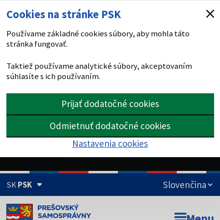
Cookies na stránke PSK
Používame základné cookies súbory, aby mohla táto
stránka fungovať.
Taktiež používame analytické súbory, akceptovaním
súhlasíte s ich používaním.
Prijať dodatočné cookies
Odmietnuť dodatočné cookies
Nastavenia cookies
SK
PSK
Doména psk.sk je oficiálna
Menu