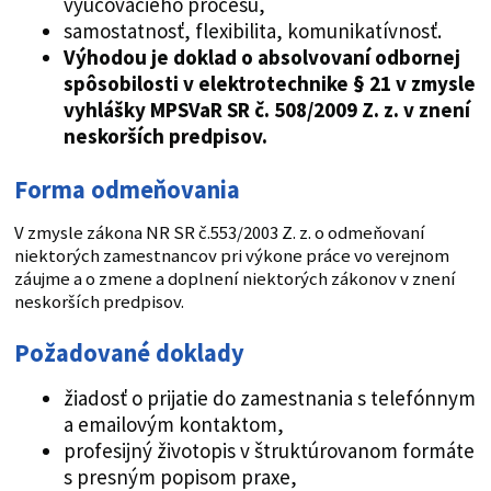
vyučovacieho procesu,
samostatnosť, flexibilita, komunikatívnosť.
Výhodou je doklad o absolvovaní odbornej
spôsobilosti v elektrotechnike § 21 v zmysle
vyhlášky MPSVaR SR č. 508/2009 Z. z. v znení
neskorších predpisov.
Forma odmeňovania
V zmysle zákona NR SR č.553/2003 Z. z. o odmeňovaní
niektorých zamestnancov pri výkone práce vo verejnom
záujme a o zmene a doplnení niektorých zákonov v znení
neskorších predpisov.
Požadované doklady
žiadosť o prijatie do zamestnania s telefónnym
a emailovým kontaktom,
profesijný životopis v štruktúrovanom formáte
s presným popisom praxe,