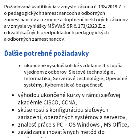
Požadovaná kvalifikácia v zmysle zákona č. 138/2019 Z. z.
o pedagogických zamestnancoch a odborných
zamestnancov a o zmene a doplnení niektorých zákonov
a v zmysle vyhlášky MŠVVaŠ SR č. 173/2023 Z. z.
o kvalifikačných predpokladoch pedagogických
a odborných zamestnancov.
Ďalšie potrebné požiadavky
ukončené vysokoškolské vzdelanie II. stupňa
v jednom z odborov: Sieťové technológie,
Informatika, Serverové technológie, Operačné
systémy, Kybernetická bezpečnosť.
výhodou ukončené kurzy v rámci sieťovej
akadémie CISCO, CCNA,
skúsenosti s konfiguráciou sieťových
zariadení, operačných systémov a serverov,
znalosť práce s PC – OS Windows , MS Office,
zavádzanie inovatívnych metód do