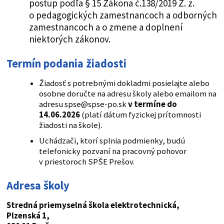
postup podľa § 15 Zákona č.138/2019 Z. z.
o pedagogických zamestnancoch a odborných
zamestnancoch a o zmene a doplnení
niektorých zákonov.
Termín podania žiadosti
Žiadosť s potrebnými dokladmi posielajte alebo
osobne doručte na adresu školy alebo emailom na
adresu spse@spse-po.sk
v termíne do
14.06.2026
(platí dátum fyzickej prítomnosti
žiadosti na škole).
Uchádzači, ktorí splnia podmienky, budú
telefonicky pozvaní na pracovný pohovor
v priestoroch SPŠE Prešov.
Adresa školy
Stredná priemyselná škola elektrotechnická,
Plzenská 1,