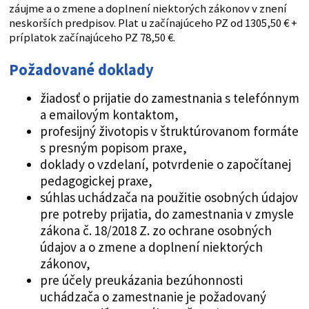
záujme a o zmene a doplnení niektorých zákonov v znení
neskorších predpisov. Plat u začínajúceho PZ od 1305,50 € +
príplatok začínajúceho PZ 78,50 €.
Požadované doklady
žiadosť o prijatie do zamestnania s telefónnym
a emailovým kontaktom,
profesijný životopis v štruktúrovanom formáte
s presným popisom praxe,
doklady o vzdelaní, potvrdenie o započítanej
pedagogickej praxe,
súhlas uchádzača na použitie osobných údajov
pre potreby prijatia, do zamestnania v zmysle
zákona č. 18/2018 Z. zo ochrane osobných
údajov a o zmene a doplnení niektorých
zákonov,
pre účely preukázania bezúhonnosti
uchádzača o zamestnanie je požadovaný