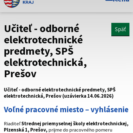
Toto je oficiálna webová stránka Prešovského
samosprávneho kraja. Oficiálne stránky využívajú doménu
psk.sk.
Učiteľ - odborné
Späť
Táto stránka je zabezpečená
elektrotechnické
predmety, SPŠ
Buďte pozorní a vždy sa uistite, že zdieľate informácie iba
cez zabezpečenú webovú stránku. Zabezpečená stránka
elektrotechnická,
vždy začína https:// pred názvom domény webového sídla.
Prešov
Učiteľ - odborné elektrotechnické predmety, SPŠ
elektrotechnická, Prešov (uzávierka 14.06.2026)
Voľné pracovné miesto – vyhlásenie
Riaditeľ
Strednej priemyselnej školy elektrotechnickej,
Plzenská 1, Prešov
,
prijme do pracovného pomeru