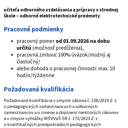
učiteľa odborného vzdelávania a prípravy v strednej
škole – odborné elektrotechnické predmety
.
Pracovné podmienky
pracovný pomer
od 01.09.2026 na dobu
určitú
(možnosť predĺženia),
pracovná zmluva: 100% úväzok/možný aj
čiastočný/
alebo dohoda o pracovnej činnosti: max. 10
hodín/týždenne
Požadovaná kvalifikácia
Požadovaná kvalifikácia v zmysle zákona č. 138/2019 Z. z.
o pedagogických zamestnancoch a odborných
zamestnancov a o zmene a doplnení niektorých zákonov
a v zmysle vyhlášky MŠVVaŠ SR č. 173/2023 Z. z.
o kvalifikačných predpokladoch pedagogických