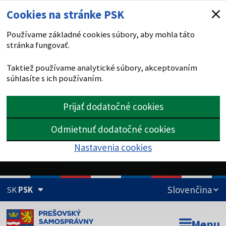
Cookies na stránke PSK
Používame základné cookies súbory, aby mohla táto
stránka fungovať.
Taktiež používame analytické súbory, akceptovaním
súhlasíte s ich používaním.
Prijať dodatočné cookies
Odmietnuť dodatočné cookies
Nastavenia cookies
SK
PSK
Doména psk.sk je oficiálna
Menu