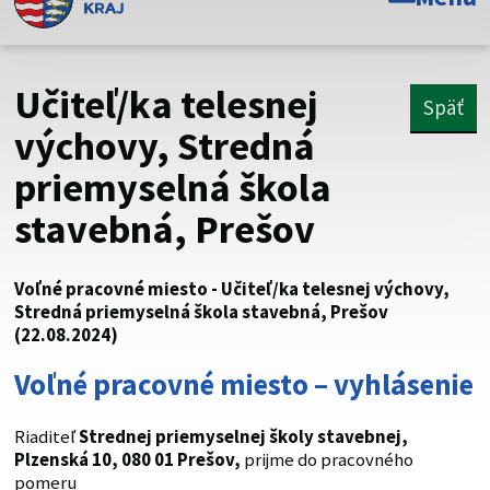
Toto je oficiálna webová stránka Prešovského
samosprávneho kraja. Oficiálne stránky využívajú doménu
psk.sk.
Učiteľ/ka telesnej
Späť
Táto stránka je zabezpečená
výchovy, Stredná
priemyselná škola
Buďte pozorní a vždy sa uistite, že zdieľate informácie iba
cez zabezpečenú webovú stránku. Zabezpečená stránka
stavebná, Prešov
vždy začína https:// pred názvom domény webového sídla.
Voľné pracovné miesto - Učiteľ/ka telesnej výchovy,
Stredná priemyselná škola stavebná, Prešov
(22.08.2024)
Voľné pracovné miesto – vyhlásenie
Riaditeľ
Strednej
priemyselnej
školy stavebnej,
Plzenská 10, 080 01 Prešov
,
prijme do pracovného
pomeru