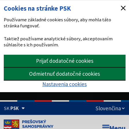
Cookies na stránke PSK
Používame základné cookies súbory, aby mohla táto
stránka fungovať.
Taktiež používame analytické súbory, akceptovaním
súhlasíte s ich používaním.
Prijať dodatočné cookies
Odmietnuť dodatočné cookies
Nastavenia cookies
SK
PSK
Doména psk.sk je oficiálna
Menu