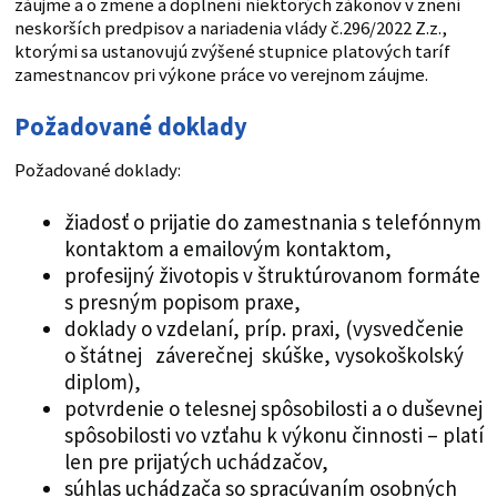
záujme a o zmene a doplnení niektorých zákonov v znení
neskorších predpisov a nariadenia vlády č.296/2022 Z.z.,
ktorými sa ustanovujú zvýšené stupnice platových taríf
zamestnancov pri výkone práce vo verejnom záujme.
Požadované doklady
Požadované doklady:
žiadosť o prijatie do zamestnania s telefónnym
kontaktom a emailovým kontaktom,
profesijný životopis v štruktúrovanom formáte
s presným popisom praxe,
doklady o vzdelaní, príp. praxi, (vysvedčenie
o štátnej záverečnej skúške, vysokoškolský
diplom),
potvrdenie o telesnej spôsobilosti a o duševnej
spôsobilosti vo vzťahu k výkonu činnosti – platí
len pre prijatých uchádzačov,
súhlas uchádzača so spracúvaním osobných