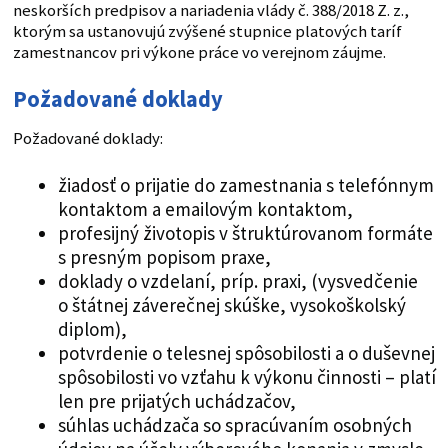
neskorších predpisov a nariadenia vlády č. 388/2018 Z. z.,
ktorým sa ustanovujú zvýšené stupnice platových taríf
zamestnancov pri výkone práce vo verejnom záujme.
Požadované doklady
Požadované doklady:
žiadosť o prijatie do zamestnania s telefónnym
kontaktom a emailovým kontaktom,
profesijný životopis v štruktúrovanom formáte
s presným popisom praxe,
doklady o vzdelaní, príp. praxi, (vysvedčenie
o štátnej záverečnej skúške, vysokoškolský
diplom),
potvrdenie o telesnej spôsobilosti a o duševnej
spôsobilosti vo vzťahu k výkonu činnosti – platí
len pre prijatých uchádzačov,
súhlas uchádzača so spracúvaním osobných