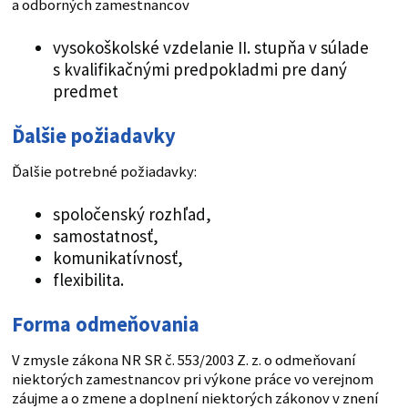
a odborných zamestnancov
vysokoškolské vzdelanie II. stupňa v súlade
s kvalifikačnými predpokladmi pre daný
predmet
Ďalšie požiadavky
Ďalšie potrebné požiadavky:
spoločenský rozhľad,
samostatnosť,
komunikatívnosť,
flexibilita.
Forma odmeňovania
V zmysle zákona NR SR č. 553/2003 Z. z. o odmeňovaní
niektorých zamestnancov pri výkone práce vo verejnom
záujme a o zmene a doplnení niektorých zákonov v znení