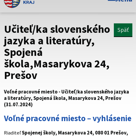
Toto je oficiálna webová stránka Prešovského
samosprávneho kraja. Oficiálne stránky využívajú doménu
psk.sk.
Učiteľ/ka slovenského
Späť
Táto stránka je zabezpečená
jazyka a literatúry,
Spojená
Buďte pozorní a vždy sa uistite, že zdieľate informácie iba
cez zabezpečenú webovú stránku. Zabezpečená stránka
škola,Masarykova 24,
vždy začína https:// pred názvom domény webového sídla.
Prešov
Voľné pracovné miesto - Učiteľ/ka slovenského jazyka
a literatúry, Spojená škola, Masarykova 24, Prešov
(31.07.2024)
Voľné pracovné miesto – vyhlásenie
Riaditeľ
Spojenej školy, Masarykova 24, 080 01 Prešov,