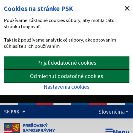
Cookies na stránke PSK
Používame základné cookies súbory, aby mohla táto
stránka fungovať.
Taktiež používame analytické súbory, akceptovaním
súhlasíte s ich používaním.
Prijať dodatočné cookies
Odmietnuť dodatočné cookies
Nastavenia cookies
SK
PSK
Doména psk.sk je oficiálna
Menu