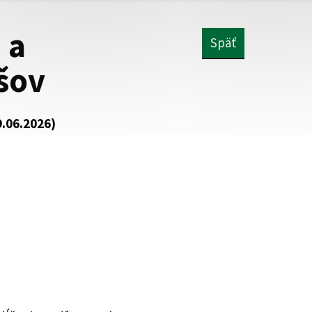
 a
Späť
šov
9.06.2026)