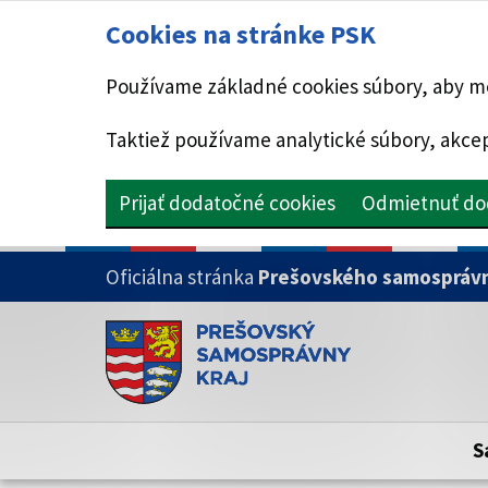
Cookies na stránke PSK
Používame základné cookies súbory, aby mo
Taktiež používame analytické súbory, akcep
Prijať dodatočné cookies
Odmietnuť do
PRESKOČIŤ NA HLAVNÝ OBSAH
Oficiálna stránka
Prešovského samosprávn
Doména psk.sk je oficiálna
Toto je oficiálna webová stránka Prešovsk
Oficiálne stránky využívajú doménu psk.sk.
S