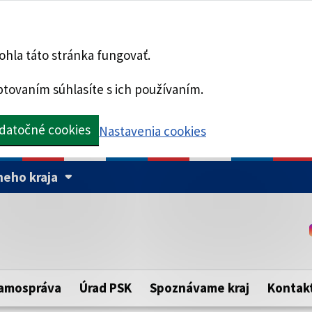
hla táto stránka fungovať.
tovaním súhlasíte s ich používaním.
datočné cookies
Nastavenia cookies
eho kraja
Táto stránka je zabezpe
Buďte pozorní a vždy sa ui
ého samosprávneho kraja.
zabezpečenú webovú strá
https:// pred názvom dom
amospráva
Úrad PSK
Spoznávame kraj
Kontak