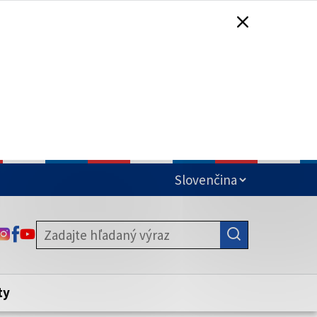
čená
ODKAZ SA OTVORÍ NA NOVEJ KARTE
ODKAZ SA OTVORÍ NA NOVEJ KARTE
ODKAZ SA OTVORÍ NA NOVEJ KARTE
stite, že zdieľate informácie iba cez
nku. Zabezpečená stránka vždy začína
ény webového sídla.
ty