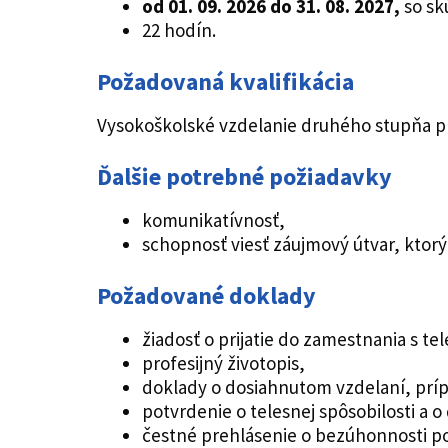
od 01. 09. 2026 do 31. 08. 2027,
so sk
22 hodín.
Požadovaná kvalifikácia
Vysokoškolské vzdelanie druhého stupňa prís
Ďalšie potrebné požiadavky
komunikatívnosť,
schopnosť viesť záujmový útvar, ktorý 
Požadované doklady
žiadosť o prijatie do zamestnania s 
profesijný životopis,
doklady o dosiahnutom vzdelaní, príp.
potvrdenie o telesnej spôsobilosti a o
čestné prehlásenie o bezúhonnosti pod