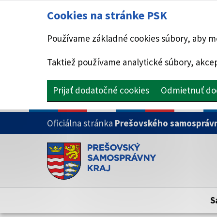
Cookies na stránke PSK
Používame základné cookies súbory, aby mo
Taktiež používame analytické súbory, akcep
Prijať dodatočné cookies
Odmietnuť do
PRESKOČIŤ NA HLAVNÝ OBSAH
Oficiálna stránka
Prešovského samosprávn
Doména psk.sk je oficiálna
Toto je oficiálna webová stránka Prešovsk
Oficiálne stránky využívajú doménu psk.sk.
S