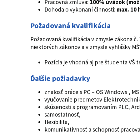
Pracovná zmluva:
100% úväzok (možn
Dohoda o vykonaní činnosti:
max. 10 
Požadovaná kvalifikácia
Požadovaná kvalifikácia v zmysle zákona č
niektorých zákonov a v zmysle vyhlášky MŠ
Pozícia je vhodná aj pre študenta VŠ
Ďalšie požiadavky
znalosť práce s PC – OS Windows , MS 
vyučovanie predmetov Elektrotechnika
skúsenosti s programovaním PLC, Ard
samostatnosť,
flexibilita,
komunikatívnosť a schopnosť pracovať