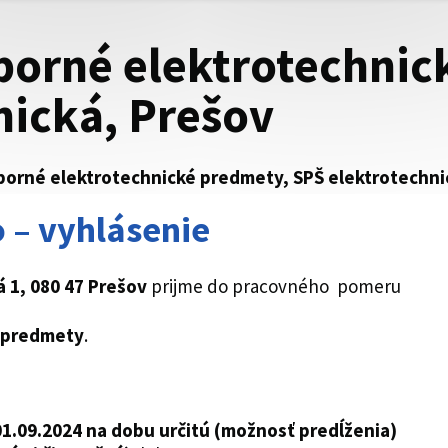
dborné elektrotechnic
nická, Prešov
dborné elektrotechnické predmety, SPŠ elektrotechni
 – vyhlásenie
á 1, 080 47 Prešov
prijme do pracovného pomeru
é predmety
.
01.09.2024 na dobu určitú (možnosť predĺženia)