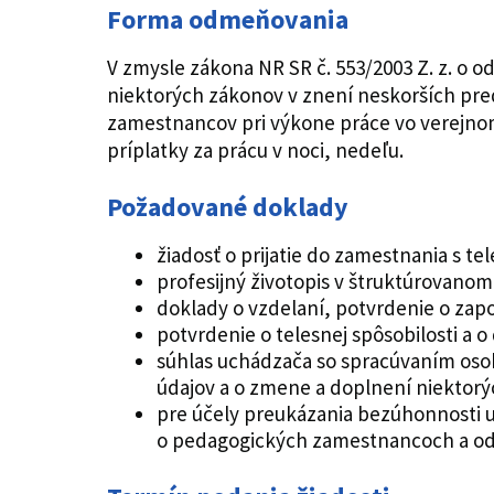
Forma odmeňovania
V zmysle zákona NR SR č. 553/2003 Z. z. o
niektorých zákonov v znení neskorších predp
zamestnancov pri výkone práce vo verejnom 
príplatky za prácu v noci, nedeľu.
Požadované doklady
žiadosť o prijatie do zamestnania s
profesijný životopis v štruktúrovano
doklady o vzdelaní, potvrdenie o zap
potvrdenie o telesnej spôsobilosti a o
súhlas uchádzača so spracúvaním osob
údajov a o zmene a doplnení niektor
pre účely preukázania bezúhonnosti u
o pedagogických zamestnancoch a od