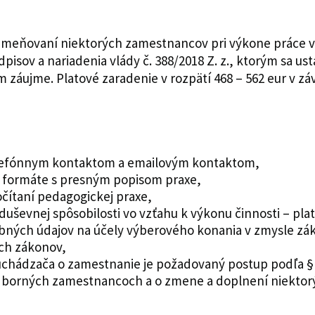
 odmeňovaní niektorých zamestnancov pri výkone práce 
isov a nariadenia vlády č. 388/2018 Z. z., ktorým sa us
záujme. Platové zaradenie v rozpätí 468 – 562 eur v záv
 telefónnym kontaktom a emailovým kontaktom,
m formáte s presným popisom praxe,
očítaní pedagogickej praxe,
 duševnej spôsobilosti vo vzťahu k výkonu činnosti – pla
ných údajov na účely výberového konania v zmysle záko
ých zákonov,
chádzača o zamestnanie je požadovaný postup podľa § 1
borných zamestnancoch a o zmene a doplnení niektor