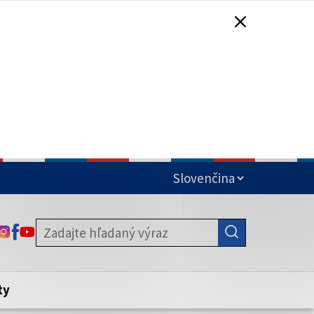
čená
ODKAZ SA OTVORÍ NA NOVEJ KARTE
ODKAZ SA OTVORÍ NA NOVEJ KARTE
ODKAZ SA OTVORÍ NA NOVEJ KARTE
stite, že zdieľate informácie iba cez
nku. Zabezpečená stránka vždy začína
ény webového sídla.
ty