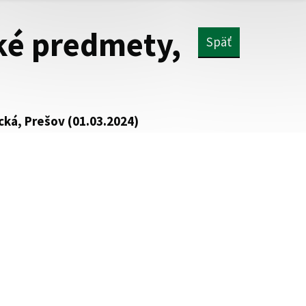
ké predmety,
Späť
cká, Prešov (01.03.2024)