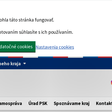
hla táto stránka fungovať.
tovaním súhlasíte s ich používaním.
datočné cookies
Nastavenia cookies
eho kraja
Táto stránka je zabezpe
Buďte pozorní a vždy sa ui
ého samosprávneho kraja.
zabezpečenú webovú strá
https:// pred názvom dom
amospráva
Úrad PSK
Spoznávame kraj
Kontak