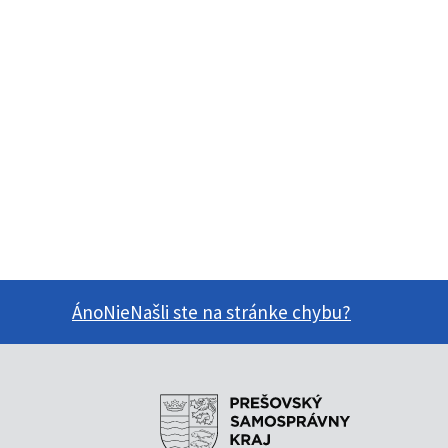
Áno
Nie
Našli ste na stránke chybu?