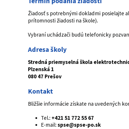
Termín podania žiadosti
Žiadosť s potrebnými dokladmi posielajte 
prítomnosti žiadosti na škole).
Vybraní uchádzači budú telefonicky pozvan
Adresa školy
Stredná priemyselná škola elektrotechni
Plzenská 1
080 47 Prešov
Kontakt
Bližšie informácie získate na uvedených ko
Tel.:
+421
51 772 55 67
E-mail:
spse@spse-po.sk