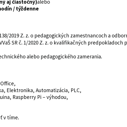
ý aj čiastočný)
alebo
hodín / týždenne
. 138/2019 Z. z. o pedagogických zamestnancoch a odb
VVaŠ SR č. 1/2020 Z. z. o kvalifikačných predpokladoc
 technického alebo pedagogického zamerania.
Office,
, Elektronika, Automatizácia, PLC,
uina, Raspberry Pi – výhodou,
 v tíme.