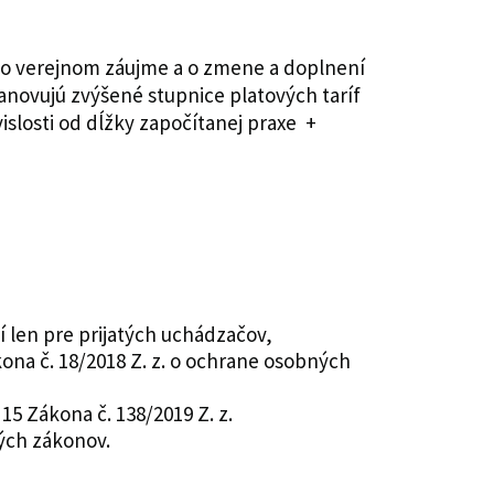
vo verejnom záujme a o zmene a doplnení
tanovujú zvýšené stupnice platových taríf
islosti od dĺžky započítanej praxe +
tí len pre prijatých uchádzačov,
na č. 18/2018 Z. z. o ochrane osobných
5 Zákona č. 138/2019 Z. z.
ých zákonov.